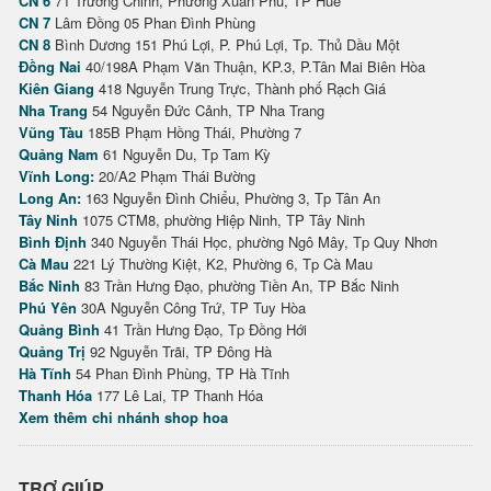
CN 6
71 Trường Chinh, Phường Xuân Phú, TP Huế
CN 7
Lâm Đồng 05 Phan Đình Phùng
CN 8
Bình Dương 151 Phú Lợi, P. Phú Lợi, Tp. Thủ Dầu Một
Đồng Nai
40/198A Phạm Văn Thuận, KP.3, P.Tân Mai Biên Hòa
Kiên Giang
418 Nguyễn Trung Trực, Thành phố Rạch Giá
Nha Trang
54 Nguyễn Đức Cảnh, TP Nha Trang
Vũng Tàu
185B Phạm Hồng Thái, Phường 7
Quảng Nam
61 Nguyễn Du, Tp Tam Kỳ
Vĩnh Long:
20/A2 Phạm Thái Bường
Long An:
163 Nguyễn Đình Chiểu, Phường 3, Tp Tân An
Tây Ninh
1075 CTM8, phường Hiệp Ninh, TP Tây Ninh
Bình Định
340 Nguyễn Thái Học, phường Ngô Mây, Tp Quy Nhơn
Cà Mau
221 Lý Thường Kiệt, K2, Phường 6, Tp Cà Mau
Bắc Ninh
83 Trần Hưng Đạo, phường Tiền An, TP Bắc Ninh
Phú Yên
30A Nguyễn Công Trứ, TP Tuy Hòa
Quảng Bình
41 Trần Hưng Đạo, Tp Đồng Hới
Quảng Trị
92 Nguyễn Trãi, TP Đông Hà
Hà Tĩnh
54 Phan Đình Phùng, TP Hà Tĩnh
Thanh Hóa
177 Lê Lai, TP Thanh Hóa
Xem thêm chi nhánh shop hoa
TRỢ GIÚP