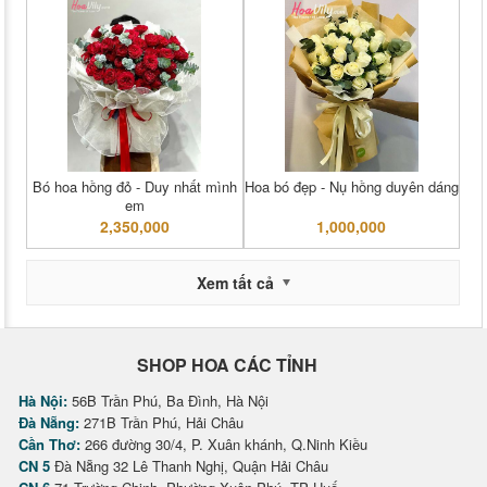
Bó hoa hồng đỏ - Duy nhất mình
Hoa bó đẹp - Nụ hồng duyên dáng
em
2,350,000
1,000,000
Xem tất cả
SHOP HOA CÁC TỈNH
Hà Nội:
56B Trần Phú, Ba Đình, Hà Nội
Đà Nẵng:
271B Trần Phú, Hải Châu
Cần Thơ:
266 đường 30/4, P. Xuân khánh, Q.Ninh Kiều
CN 5
Đà Nẵng 32 Lê Thanh Nghị, Quận Hải Châu