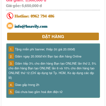
Giá gốc: 5,650,000 đ
Hotline:
0962 794 486
info@hoavily.com
ĐẶT HÀNG
1.
Tặng miễn phí banner, thiệp (trị giá 20.000đ)
2.
Giảm ngay 20.000đ khi Bạn tạo đơn hàng Online
3.
Giảm tiếp 3% cho đơn hàng Bạn tạo ONLINE lần thứ 2, 5%
cho đơn hàng Bạn tạo ONLINE lần 6 và 10% cho đơn hàng tạo
ONLINE thứ 12 (Chỉ áp dụng tại Tp. HCM, Ko áp dụng các dịp
lễ)
4.
Giao gấp trong 2h
5.
Giá chưa bao gồm hoá đơn điện tử