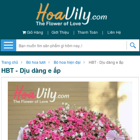
Giỏ Hàng
|
Giới Thiệu
|
Thanh Toán
|
Liên Hệ
Trang chủ
Bó hoa tươi
Bó hoa hiện đại
HBT - Dịu dàng e ấp
HBT - Dịu dàng e ấp