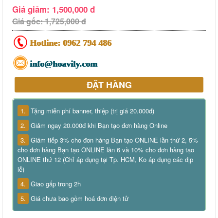
Giá giảm: 1,500,000 đ
Giá gốc: 1,725,000 đ
Hotline:
0962 794 486
info@hoavily.com
ĐẶT HÀNG
1.
Tặng miễn phí banner, thiệp (trị giá 20.000đ)
2.
Giảm ngay 20.000đ khi Bạn tạo đơn hàng Online
3.
Giảm tiếp 3% cho đơn hàng Bạn tạo ONLINE lần thứ 2, 5%
cho đơn hàng Bạn tạo ONLINE lần 6 và 10% cho đơn hàng tạo
ONLINE thứ 12 (Chỉ áp dụng tại Tp. HCM, Ko áp dụng các dịp
lễ)
4.
Giao gấp trong 2h
5.
Giá chưa bao gồm hoá đơn điện tử