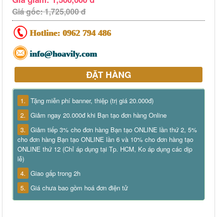
Giá gốc: 1,725,000 đ
Hotline:
0962 794 486
info@hoavily.com
ĐẶT HÀNG
1.
Tặng miễn phí banner, thiệp (trị giá 20.000đ)
2.
Giảm ngay 20.000đ khi Bạn tạo đơn hàng Online
3.
Giảm tiếp 3% cho đơn hàng Bạn tạo ONLINE lần thứ 2, 5%
cho đơn hàng Bạn tạo ONLINE lần 6 và 10% cho đơn hàng tạo
ONLINE thứ 12 (Chỉ áp dụng tại Tp. HCM, Ko áp dụng các dịp
lễ)
4.
Giao gấp trong 2h
5.
Giá chưa bao gồm hoá đơn điện tử