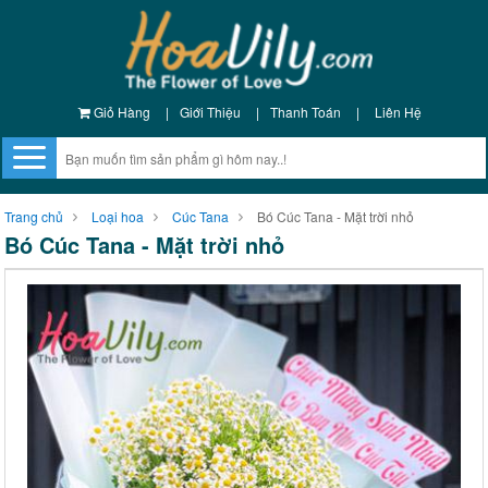
Giỏ Hàng
|
Giới Thiệu
|
Thanh Toán
|
Liên Hệ
Trang chủ
Loại hoa
Cúc Tana
Bó Cúc Tana - Mặt trời nhỏ
Bó Cúc Tana - Mặt trời nhỏ