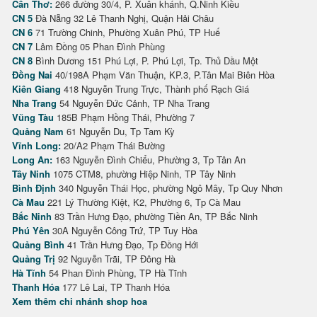
Cần Thơ:
266 đường 30/4, P. Xuân khánh, Q.Ninh Kiều
CN 5
Đà Nẵng 32 Lê Thanh Nghị, Quận Hải Châu
CN 6
71 Trường Chinh, Phường Xuân Phú, TP Huế
CN 7
Lâm Đồng 05 Phan Đình Phùng
CN 8
Bình Dương 151 Phú Lợi, P. Phú Lợi, Tp. Thủ Dầu Một
Đồng Nai
40/198A Phạm Văn Thuận, KP.3, P.Tân Mai Biên Hòa
Kiên Giang
418 Nguyễn Trung Trực, Thành phố Rạch Giá
Nha Trang
54 Nguyễn Đức Cảnh, TP Nha Trang
Vũng Tàu
185B Phạm Hồng Thái, Phường 7
Quảng Nam
61 Nguyễn Du, Tp Tam Kỳ
Vĩnh Long:
20/A2 Phạm Thái Bường
Long An:
163 Nguyễn Đình Chiểu, Phường 3, Tp Tân An
Tây Ninh
1075 CTM8, phường Hiệp Ninh, TP Tây Ninh
Bình Định
340 Nguyễn Thái Học, phường Ngô Mây, Tp Quy Nhơn
Cà Mau
221 Lý Thường Kiệt, K2, Phường 6, Tp Cà Mau
Bắc Ninh
83 Trần Hưng Đạo, phường Tiền An, TP Bắc Ninh
Phú Yên
30A Nguyễn Công Trứ, TP Tuy Hòa
Quảng Bình
41 Trần Hưng Đạo, Tp Đồng Hới
Quảng Trị
92 Nguyễn Trãi, TP Đông Hà
Hà Tĩnh
54 Phan Đình Phùng, TP Hà Tĩnh
Thanh Hóa
177 Lê Lai, TP Thanh Hóa
Xem thêm chi nhánh shop hoa