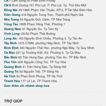
CN 7
Lâm Đồng 05 Phan Đình Phùng
CN 8
Bình Dương 151 Phú Lợi, P. Phú Lợi, Tp. Thủ Dầu Một
Đồng Nai
40/198A Phạm Văn Thuận, KP.3, P.Tân Mai Biên Hòa
Kiên Giang
418 Nguyễn Trung Trực, Thành phố Rạch Giá
Nha Trang
54 Nguyễn Đức Cảnh, TP Nha Trang
Vũng Tàu
185B Phạm Hồng Thái, Phường 7
Quảng Nam
61 Nguyễn Du, Tp Tam Kỳ
Vĩnh Long:
20/A2 Phạm Thái Bường
Long An:
163 Nguyễn Đình Chiểu, Phường 3, Tp Tân An
Tây Ninh
1075 CTM8, phường Hiệp Ninh, TP Tây Ninh
Bình Định
340 Nguyễn Thái Học, phường Ngô Mây, Tp Quy Nhơn
Cà Mau
221 Lý Thường Kiệt, K2, Phường 6, Tp Cà Mau
Bắc Ninh
83 Trần Hưng Đạo, phường Tiền An, TP Bắc Ninh
Phú Yên
30A Nguyễn Công Trứ, TP Tuy Hòa
Quảng Bình
41 Trần Hưng Đạo, Tp Đồng Hới
Quảng Trị
92 Nguyễn Trãi, TP Đông Hà
Hà Tĩnh
54 Phan Đình Phùng, TP Hà Tĩnh
Thanh Hóa
177 Lê Lai, TP Thanh Hóa
Xem thêm chi nhánh shop hoa
TRỢ GIÚP