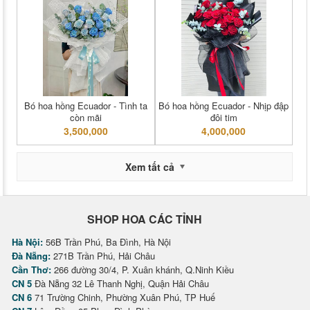
Bó hoa hồng Ecuador - Tình ta
Bó hoa hồng Ecuador - Nhịp đập
còn mãi
đôi tim
3,500,000
4,000,000
Xem tất cả
SHOP HOA CÁC TỈNH
Hà Nội:
56B Trần Phú, Ba Đình, Hà Nội
Đà Nẵng:
271B Trần Phú, Hải Châu
Cần Thơ:
266 đường 30/4, P. Xuân khánh, Q.Ninh Kiều
CN 5
Đà Nẵng 32 Lê Thanh Nghị, Quận Hải Châu
CN 6
71 Trường Chinh, Phường Xuân Phú, TP Huế