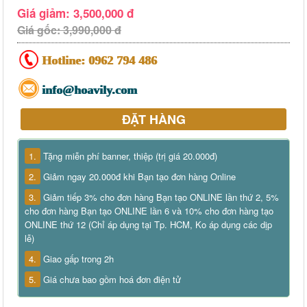
Giá giảm: 3,500,000 đ
Giá gốc: 3,990,000 đ
Hotline:
0962 794 486
info@hoavily.com
ĐẶT HÀNG
1.
Tặng miễn phí banner, thiệp (trị giá 20.000đ)
2.
Giảm ngay 20.000đ khi Bạn tạo đơn hàng Online
3.
Giảm tiếp 3% cho đơn hàng Bạn tạo ONLINE lần thứ 2, 5%
cho đơn hàng Bạn tạo ONLINE lần 6 và 10% cho đơn hàng tạo
ONLINE thứ 12 (Chỉ áp dụng tại Tp. HCM, Ko áp dụng các dịp
lễ)
4.
Giao gấp trong 2h
5.
Giá chưa bao gồm hoá đơn điện tử