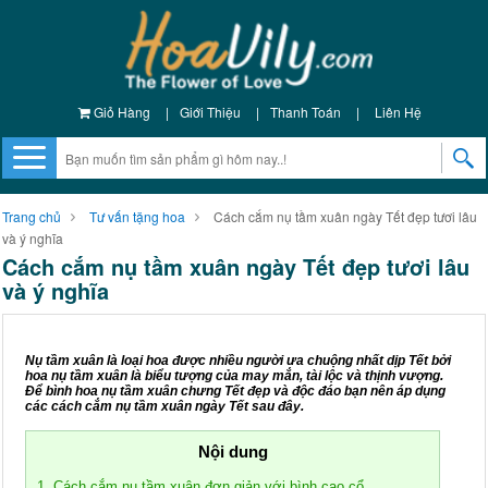
Giỏ Hàng
|
Giới Thiệu
|
Thanh Toán
|
Liên Hệ
Trang chủ
Tư vấn tặng hoa
Cách cắm nụ tầm xuân ngày Tết đẹp tươi lâu
và ý nghĩa
Cách cắm nụ tầm xuân ngày Tết đẹp tươi lâu
và ý nghĩa
Nụ tầm xuân là loại hoa được nhiều người ưa chuộng nhất dịp Tết bởi
hoa nụ tầm xuân là biểu tượng của may mắn, tài lộc và thịnh vượng.
Để bình hoa nụ tầm xuân chưng Tết đẹp và độc đáo bạn nên áp dụng
các cách cắm nụ tầm xuân ngày Tết sau đây.
Nội dung
1. Cách cắm nụ tầm xuân đơn giản với bình cao cổ