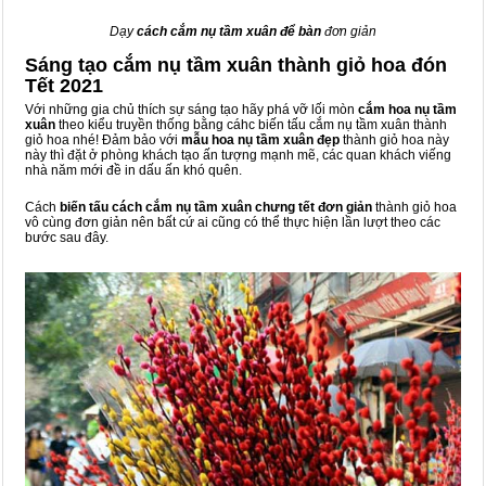
Dạy
cách cắm nụ tầm xuân để bàn
đơn giản
Sáng tạo cắm nụ tầm xuân thành giỏ hoa đón
Tết 2021
Với những gia chủ thích sự sáng tạo hãy phá vỡ lối mòn
cắm hoa nụ tầm
xuân
theo kiểu truyền thống bằng cáhc biến tấu cắm nụ tầm xuân thành
giỏ hoa nhé! Đảm bảo với
mẫu hoa nụ tầm xuân đẹp
thành giỏ hoa này
này thì đặt ở phòng khách tạo ấn tượng mạnh mẽ, các quan khách viếng
nhà năm mới đề in dấu ấn khó quên.
Cách
biến tấu cách cắm nụ tầm xuân chưng tết đơn giản
thành giỏ hoa
vô cùng đơn giản nên bất cứ ai cũng có thể thực hiện lần lượt theo các
bước sau đây.