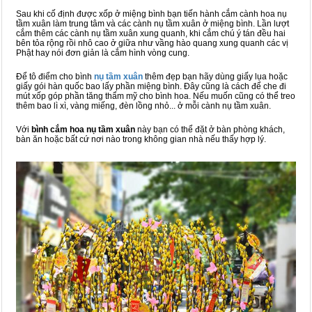
Sau khi cố định được xốp ở miệng bình bạn tiến hành cắm cành hoa nụ
tầm xuân làm trung tâm và các cành nụ tầm xuân ở miệng bình. Lần lượt
cắm thêm các cành nụ tầm xuân xung quanh, khi cắm chú ý tán đều hai
bên tỏa rộng rồi nhô cao ở giữa như vầng hào quang xung quanh các vị
Phật hay nói đơn giản là cắm hình vòng cung.
Để tô điểm cho bình
nụ tầm xuân
thêm đẹp bạn hãy dùng giấy lụa hoặc
giấy gói hàn quốc bao lấy phần miệng bình. Đây cũng là cách để che đi
mút xốp góp phần tăng thẩm mỹ cho bình hoa. Nếu muốn cũng có thể treo
thêm bao lì xì, vàng miếng, đèn lồng nhỏ... ở mỗi cành nụ tầm xuân.
Với
bình cắm hoa nụ tầm xuân
này bạn có thể đặt ở bàn phòng khách,
bàn ăn hoặc bất cứ nơi nào trong không gian nhà nếu thấy hợp lý.