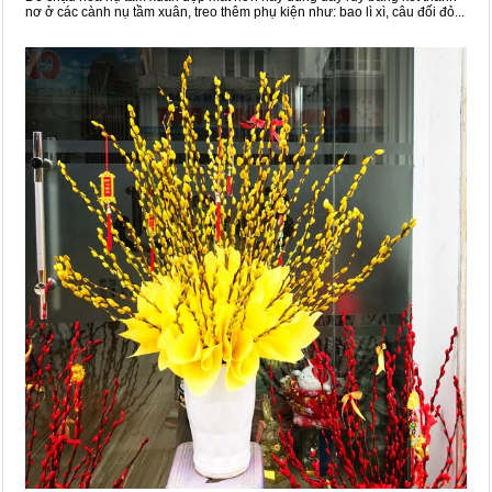
nơ ở các cành nụ tầm xuân, treo thêm phụ kiện như: bao lì xì, câu đối đỏ...