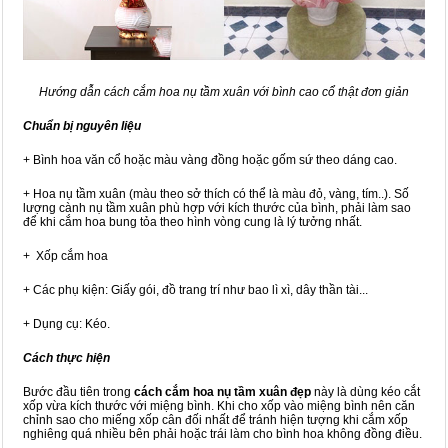
Hướng dẫn cách cắm hoa nụ tầm xuân với bình cao cổ thật đơn giản
Chuẩn bị nguyên liệu
+ Bình hoa văn cổ hoặc màu vàng đồng hoặc gốm sứ theo dáng cao.
+ Hoa nụ tầm xuân (màu theo sở thích có thể là màu đỏ, vàng, tím..). Số
lượng cành nụ tầm xuân phù hợp với kích thước của bình, phải làm sao
để khi cắm hoa bung tỏa theo hình vòng cung là lý tưởng nhất.
+ Xốp cắm hoa
+ Các phụ kiện: Giấy gói, đồ trang trí như bao lì xì, dây thần tài...
+ Dụng cụ: Kéo.
Cách thực hiện
Bước đầu tiên trong
cách cắm hoa nụ tầm xuân đẹp
này là dùng kéo cắt
xốp vừa kích thước với miệng bình. Khi cho xốp vào miệng bình nên căn
chỉnh sao cho miếng xốp cân đối nhất để tránh hiện tượng khi cắm xốp
nghiêng quá nhiều bên phải hoặc trái làm cho bình hoa không đồng điều.