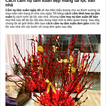
Cách cắm nụ tầm xuân đẹp mang tài lộc vào
nhà
Cắm nụ tầm xuân ngày tết
sẽ đại diện biểu tượng cho sự thịnh vượng và
may mắn nên trang trí nhà cửa ngày Tết bằng
cách cắm bình hoa nụ tầm
xuân
là cách rước tài lộc vào nhà. Nhưng
cắm hoa nụ tầm xuân để bàn
như thế nào để tài lộc dồi dào trong năm mới là điều quan trọng. Sau đây,
chúng tôi sẽ giới thiệu đến bạn
cách cắm nụ tầm xuân đơn giản
rước tài
lộc vào nhà với các bước vô cùng đơn giản sau đây.