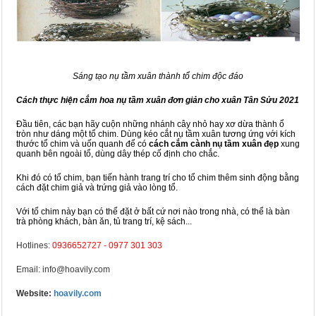
Sáng tạo nụ tầm xuân thành tổ chim độc đáo
Cách thực hiện cắm hoa nụ tầm xuân đơn giản cho xuân Tân Sửu 2021
Đầu tiên, các bạn hãy cuộn những nhánh cây nhỏ hay xơ dừa thành ổ
tròn như dáng một tổ chim. Dùng kéo cắt nụ tầm xuân tương ứng với kích
thước tổ chim và uốn quanh để có
cách cắm cành nụ tầm xuân đẹp
xung
quanh bên ngoài tổ, dùng dây thép cố định cho chắc.
Khi đó có tổ chim, bạn tiến hành trang trí cho tổ chim thêm sinh động bằng
cách đặt chim giả và trứng giả vào lòng tổ.
Với tổ chim này bạn có thể đặt ở bất cứ nơi nào trong nhà, có thể là bàn
trà phòng khách, bàn ăn, tủ trang trí, kệ sách...
Hotlines:
0936652727
-
0977 301 303
Email: info@hoavily.com
Website:
hoavily.com