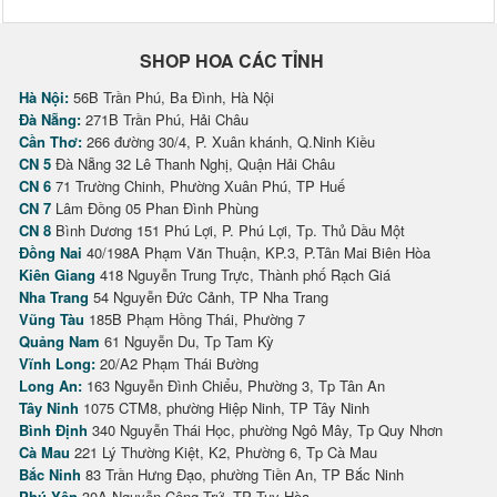
SHOP HOA CÁC TỈNH
Hà Nội:
56B Trần Phú, Ba Đình, Hà Nội
Đà Nẵng:
271B Trần Phú, Hải Châu
Cần Thơ:
266 đường 30/4, P. Xuân khánh, Q.Ninh Kiều
CN 5
Đà Nẵng 32 Lê Thanh Nghị, Quận Hải Châu
CN 6
71 Trường Chinh, Phường Xuân Phú, TP Huế
CN 7
Lâm Đồng 05 Phan Đình Phùng
CN 8
Bình Dương 151 Phú Lợi, P. Phú Lợi, Tp. Thủ Dầu Một
Đồng Nai
40/198A Phạm Văn Thuận, KP.3, P.Tân Mai Biên Hòa
Kiên Giang
418 Nguyễn Trung Trực, Thành phố Rạch Giá
Nha Trang
54 Nguyễn Đức Cảnh, TP Nha Trang
Vũng Tàu
185B Phạm Hồng Thái, Phường 7
Quảng Nam
61 Nguyễn Du, Tp Tam Kỳ
Vĩnh Long:
20/A2 Phạm Thái Bường
Long An:
163 Nguyễn Đình Chiểu, Phường 3, Tp Tân An
Tây Ninh
1075 CTM8, phường Hiệp Ninh, TP Tây Ninh
Bình Định
340 Nguyễn Thái Học, phường Ngô Mây, Tp Quy Nhơn
Cà Mau
221 Lý Thường Kiệt, K2, Phường 6, Tp Cà Mau
Bắc Ninh
83 Trần Hưng Đạo, phường Tiền An, TP Bắc Ninh
Phú Yên
30A Nguyễn Công Trứ, TP Tuy Hòa