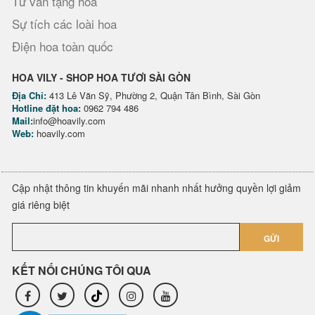
Tư vấn tặng hoa
Sự tích các loài hoa
Điện hoa toàn quốc
HOA VILY - SHOP HOA TƯƠI SÀI GÒN
Địa Chỉ:
413 Lê Văn Sỹ, Phường 2, Quận Tân Bình, Sài Gòn
Hotline đặt hoa:
0962 794 486
Mail:
info@hoavily.com
Web:
hoavily.com
Cập nhật thông tin khuyến mãi nhanh nhất hưởng quyền lợi giảm
giá riêng biệt
GỬI
KẾT NỐI CHÚNG TÔI QUA