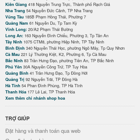
Kiên Giang
418 Nguyễn Trung Trực, Thành phố Rạch Giá
Nha Trang
54 Nguyễn Đức Cảnh, TP Nha Trang
Vũng Tàu
185B Phạm Hồng Thái, Phường 7
Quảng Nam
61 Nguyễn Du, Tp Tam Kỳ
Vĩnh Long:
20/A2 Phạm Thái Bường
Long An:
163 Nguyễn Đình Chiểu, Phường 3, Tp Tân An
Tây Ninh
1075 CTM8, phường Hiệp Ninh, TP Tây Ninh
Bình Định
340 Nguyễn Thái Học, phường Ngô Mây, Tp Quy Nhơn
Cà Mau
221 Lý Thường Kiệt, K2, Phường 6, Tp Cà Mau
Bắc Ninh
83 Trần Hưng Đạo, phường Tiền An, TP Bắc Ninh
Phú Yên
30A Nguyễn Công Trứ, TP Tuy Hòa
Quảng Bình
41 Trần Hưng Đạo, Tp Đồng Hới
Quảng Trị
92 Nguyễn Trãi, TP Đông Hà
Hà Tĩnh
54 Phan Đình Phùng, TP Hà Tĩnh
Thanh Hóa
177 Lê Lai, TP Thanh Hóa
Xem thêm chi nhánh shop hoa
TRỢ GIÚP
Đặt hàng và thanh toán qua web