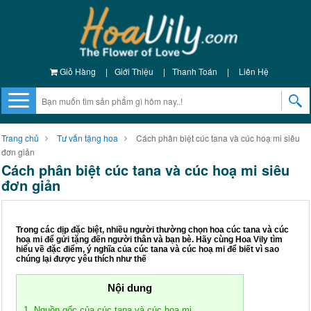
Giỏ Hàng
|
Giới Thiệu
|
Thanh Toán
|
Liên Hệ
Trang chủ
Tư vấn tặng hoa
Cách phân biệt cúc tana và cúc hoạ mi siêu
đơn giản
Cách phân biệt cúc tana và cúc hoạ mi siêu
đơn giản
Trong các dịp đặc biệt, nhiều người thường chọn hoa cúc tana và cúc
hoạ mi để gửi tặng đến người thân và bạn bè. Hãy cùng Hoa Vily tìm
hiểu về đặc điểm, ý nghĩa của cúc tana và cúc hoạ mi để biết vì sao
chúng lại được yêu thích như thế
Nội dung
1. Nguồn gốc của cúc tana và cúc hoạ mi