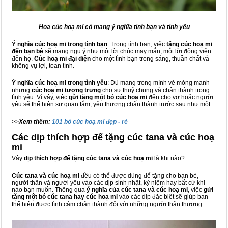
Hoa cúc hoạ mi có mang ý nghĩa tình bạn và tình yêu
Ý nghĩa cúc hoạ mi trong tình bạn
: Trong tình bạn, việc
tặng cúc hoạ mi
đến bạn bè
sẽ mang ngụ ý như một lời chúc may mắn, một lời động viên
đến họ.
Cúc hoạ mi đại diện
cho một tình bạn trong sáng, thuần chất và
không vụ lợi, toan tính.
Ý nghĩa cúc hoạ mi trong tình yêu
: Dù mang trong mình vẻ mỏng manh
nhưng
cúc hoạ mi tượng trưng
cho sự thuỷ chung và chân thành trong
tình yêu. Vì vậy, việc
gửi tặng một bó cúc hoạ mi
đến cho vợ hoặc người
yêu sẽ thể hiện sự quan tâm, yêu thương chân thành trước sau như một.
>>
Xem thêm:
101 bó cúc hoạ mi đẹp - rẻ
Các dịp thích hợp để tặng cúc tana và cúc hoạ
mi
Vậy
dịp thích hợp để tặng cúc tana và cúc hoạ mi
là khi nào?
Cúc tana và cúc hoạ mi
đều có thể được dùng để tặng cho bạn bè,
người thân và người yêu vào các dịp sinh nhật, kỷ niệm hay bất cứ khi
nào bạn muốn. Thông qua
ý nghĩa của cúc tana và cúc hoạ mi
, việc
gửi
tặng một bó cúc tana hay cúc hoạ mi
vào các dịp đặc biệt sẽ giúp bạn
thể hiện được tình cảm chân thành đối với những người thân thương.