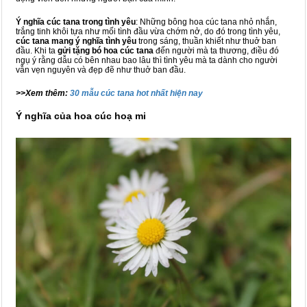
Ý nghĩa cúc tana trong tình yêu
: Những bông hoa cúc tana nhỏ nhắn,
trắng tinh khôi tựa như mối tình đầu vừa chớm nở, do đó trong tình yêu,
cúc tana mang ý nghĩa tình yêu
trong sáng, thuần khiết như thuở ban
đầu. Khi ta
gửi tặng bó hoa cúc tana
đến người mà ta thương, điều đó
ngụ ý rằng dẫu có bên nhau bao lâu thì tình yêu mà ta dành cho người
vẫn vẹn nguyên và đẹp đẽ như thuở ban đầu.
>>Xem thêm:
30 mẫu cúc tana hot nhất hiện nay
Ý nghĩa của hoa cúc hoạ mi