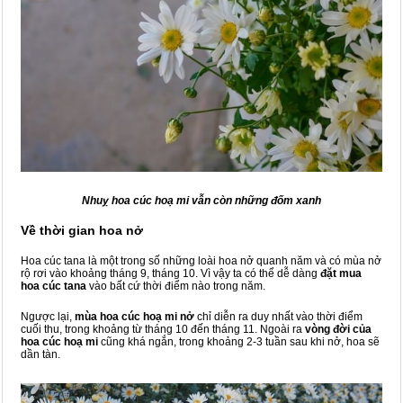
Nhuỵ hoa cúc hoạ mi vẫn còn những đốm xanh
Về thời gian hoa nở
Hoa cúc tana là một trong số những loài hoa nở quanh năm và có mùa nở
rộ rơi vào khoảng tháng 9, tháng 10. Vì vậy ta có thể dễ dàng
đặt mua
hoa cúc tana
vào bất cứ thời điểm nào trong năm.
Ngược lại,
mùa hoa cúc hoạ mi nở
chỉ diễn ra duy nhất vào thời điểm
cuối thu, trong khoảng từ tháng 10 đến tháng 11. Ngoài ra
vòng đời của
hoa cúc hoạ mi
cũng khá ngắn, trong khoảng 2-3 tuần sau khi nở, hoa sẽ
dần tàn.