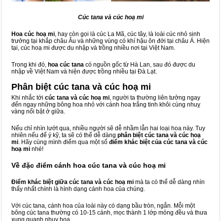
Cúc tana và cúc hoạ mi
Hoa cúc hoạ mi
, hay còn gọi là cúc La Mã, cúc tây, là loài cúc nhỏ sinh
trưởng tại khắp châu Âu và những vùng có khí hậu ôn đới tại châu Á. Hiện
tại, cúc hoạ mi được du nhập và trồng nhiều nơi tại Việt Nam.
Trong khi đó,
hoa cúc tana
có nguồn gốc từ Hà Lan, sau đó được du
nhập về Việt Nam và hiện được trồng nhiều tại Đà Lạt.
Phân biệt cúc tana và cúc hoạ mi
Khi nhắc tới
cúc tana và cúc hoạ mi
, người ta thường liên tưởng ngay
đến ngay những bông hoa nhỏ với cánh hoa trắng tinh khôi cùng nhuỵ
vàng nổi bật ở giữa.
Nếu chỉ nhìn lướt qua, nhiều người sẽ dễ nhầm lẫn hai loại hoa này. Tuy
nhiên nếu để ý kỹ, ta sẽ có thể dễ dàng
phân biệt cúc tana và cúc hoạ
mi
. Hãy cùng mình điểm qua một số
điểm
khác biệt của cúc tana và cúc
hoạ mi
nhé!
Về đặc điểm cánh hoa cúc tana và cúc hoạ mi
Điểm khác biệt giữa cúc tana và cúc hoạ mi
mà ta có thể dễ dàng nhìn
thấy nhất chính là hình dạng cánh hoa của chúng.
Với cúc tana, cánh hoa của loài này có dạng bầu tròn, ngắn. Mỗi một
bông cúc tana thường có 10-15 cánh, mọc thành 1 lớp mỏng đều và thưa
xung quanh nhuỵ hoa.