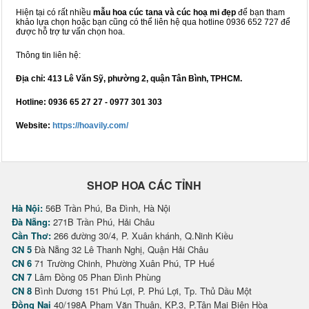
Hiện tại có rất nhiều
mẫu hoa cúc tana và cúc hoạ mi đẹp
để bạn tham
khảo lựa chọn hoặc bạn cũng có thể liên hệ qua hotline 0936 652 727 để
được hỗ trợ tư vấn chọn hoa.
Thông tin liên hệ:
Địa chỉ: 413 Lê Văn Sỹ, phường 2, quận Tân Bình, TPHCM.
Hotline: 0936 65 27 27 - 0977 301 303
Website:
https://hoavily.com/
SHOP HOA CÁC TỈNH
Hà Nội:
56B Trần Phú, Ba Đình, Hà Nội
Đà Nẵng:
271B Trần Phú, Hải Châu
Cần Thơ:
266 đường 30/4, P. Xuân khánh, Q.Ninh Kiều
CN 5
Đà Nẵng 32 Lê Thanh Nghị, Quận Hải Châu
CN 6
71 Trường Chinh, Phường Xuân Phú, TP Huế
CN 7
Lâm Đồng 05 Phan Đình Phùng
CN 8
Bình Dương 151 Phú Lợi, P. Phú Lợi, Tp. Thủ Dầu Một
Đồng Nai
40/198A Phạm Văn Thuận, KP.3, P.Tân Mai Biên Hòa