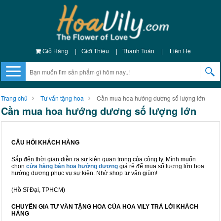
Giỏ Hàng
|
Giới Thiệu
|
Thanh Toán
|
Liên Hệ
Trang chủ
Tư vấn tặng hoa
Cần mua hoa hướng dương số lượng lớn
Cần mua hoa hướng dương số lượng lớn
CÂU HỎI KHÁCH HÀNG
Sắp đến thời gian diễn ra sự kiện quan trọng của công ty. Mình muốn
chọn
cửa hàng bán hoa hướng dương
giá rẻ để mua số lượng lớn hoa
hướng dương phục vụ sự kiện. Nhờ shop tư vấn giùm!
(Hồ Sĩ Đại, TPHCM)
CHUYÊN GIA TƯ VẤN TẶNG HOA CỦA HOA VILY TRẢ LỜI KHÁCH
HÀNG