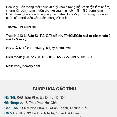
Hoa Vily luôn mong mỏi phục vụ quý khách hàng một cách tận tâm nhâm,
chúng tôi luôn mong muốn dịch vụ của mình sẽ mãi mãi ở trong lòng
khách hàng, bằng cách này hay cách khác Hoa Vily luôn mong muốn sự
hoàn hảo nhất đến với khách hàng của mình
THÔNG TIN LIÊN HỆ
Trụ sở: 413 Lê Văn Sỹ, P.2, Q.Tân Bình, TPHCM(Gần ngã tư phạm văn 2
với Lê Văn sỹ).
Chi nhánh: Lô C Hồ Thị Kỷ, P1, Q10, TPHCM.
Điện thoại: (028)22 298 398 - 0936 65 27 27 - 0977 301 303.
Mail: info@hoavily.com
SHOP HOA CÁC TỈNH
Hà Nội:
56B Trần Phú, Ba Đình, Hà Nội
Đà Nẵng:
271B Trần Phú, Hải Châu
Cần Thơ:
266 đường 30/4, P. Xuân khánh, Q.Ninh Kiều
CN 5
Đà Nẵng 32 Lê Thanh Nghị, Quận Hải Châu