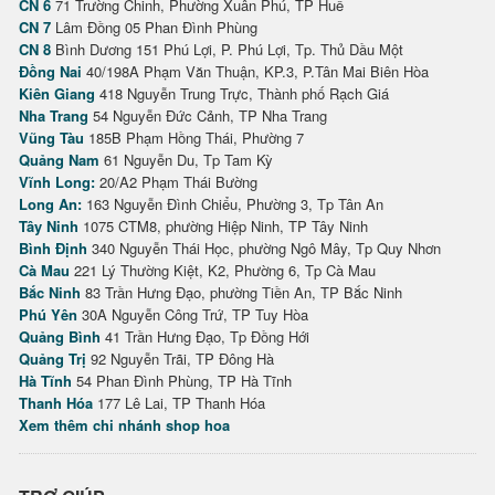
CN 6
71 Trường Chinh, Phường Xuân Phú, TP Huế
CN 7
Lâm Đồng 05 Phan Đình Phùng
CN 8
Bình Dương 151 Phú Lợi, P. Phú Lợi, Tp. Thủ Dầu Một
Đồng Nai
40/198A Phạm Văn Thuận, KP.3, P.Tân Mai Biên Hòa
Kiên Giang
418 Nguyễn Trung Trực, Thành phố Rạch Giá
Nha Trang
54 Nguyễn Đức Cảnh, TP Nha Trang
Vũng Tàu
185B Phạm Hồng Thái, Phường 7
Quảng Nam
61 Nguyễn Du, Tp Tam Kỳ
Vĩnh Long:
20/A2 Phạm Thái Bường
Long An:
163 Nguyễn Đình Chiểu, Phường 3, Tp Tân An
Tây Ninh
1075 CTM8, phường Hiệp Ninh, TP Tây Ninh
Bình Định
340 Nguyễn Thái Học, phường Ngô Mây, Tp Quy Nhơn
Cà Mau
221 Lý Thường Kiệt, K2, Phường 6, Tp Cà Mau
Bắc Ninh
83 Trần Hưng Đạo, phường Tiền An, TP Bắc Ninh
Phú Yên
30A Nguyễn Công Trứ, TP Tuy Hòa
Quảng Bình
41 Trần Hưng Đạo, Tp Đồng Hới
Quảng Trị
92 Nguyễn Trãi, TP Đông Hà
Hà Tĩnh
54 Phan Đình Phùng, TP Hà Tĩnh
Thanh Hóa
177 Lê Lai, TP Thanh Hóa
Xem thêm chi nhánh shop hoa