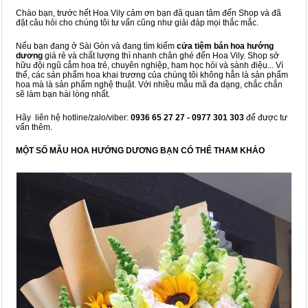
Chào bạn, trước hết Hoa Vily cảm ơn bạn đã quan tâm đến Shop và đã
đặt câu hỏi cho chúng tôi tư vấn cũng như giải đáp mọi thắc mắc.
Nếu bạn đang ở Sài Gòn và đang tìm kiếm
cửa tiệm bán hoa hướng
dương
giá rẻ và chất lượng thì nhanh chân ghé đến Hoa Vily. Shop sở
hữu đội ngũ cắm hoa trẻ, chuyên nghiệp, ham học hỏi và sành điệu... Vì
thế, các sản phẩm hoa khai trương của chúng tôi không hẳn là sản phẩm
hoa mà là sản phẩm nghệ thuật. Với nhiều mẫu mã đa dạng, chắc chắn
sẽ làm bạn hài lòng nhất.
Hãy liên hệ hotline/zalo/viber:
0936 65 27 27 - 0977 301 303
để được tư
vấn thêm.
MỘT SỐ MẪU HOA HƯỚNG DƯƠNG BẠN CÓ THỂ THAM KHẢO