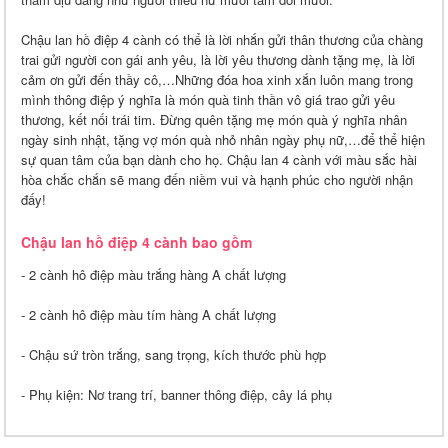
Chậu lan hồ điệp 4 cành có thể là lời nhắn gửi thân thương của chàng
trai gửi người con gái anh yêu, là lời yêu thương dành tặng mẹ, là lời
cảm ơn gửi đến thầy cô,…Những đóa hoa xinh xắn luôn mang trong
mình thông điệp ý nghĩa là món quà tinh thần vô giá trao gửi yêu
thương, kết nối trái tim. Đừng quên tặng mẹ món quà ý nghĩa nhân
ngày sinh nhật, tặng vợ món quà nhỏ nhân ngày phụ nữ,…để thể hiện
sự quan tâm của bạn dành cho họ. Chậu lan 4 cành với màu sắc hài
hòa chắc chắn sẽ mang đến niềm vui và hạnh phúc cho người nhận
đấy!
Chậu lan hồ điệp 4 cành bao gồm
- 2 cành hô điệp màu trắng hàng A chất lượng
- 2 cành hô điệp màu tím hàng A chất lượng
- Chậu sứ tròn trắng, sang trọng, kích thước phù hợp
- Phụ kiện: Nơ trang trí, banner thông điệp, cây lá phụ