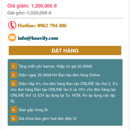
Giá giảm: 1,200,000 đ
Giá gốc: 1,320,000 đ
Hotline:
0962 794 486
info@hoavily.com
ĐẶT HÀNG
1.
Tặng miễn phí banner, thiệp (trị giá 20.000đ)
2.
Giảm ngay 20.000đ khi Bạn tạo đơn hàng Online
3.
Giảm tiếp 3% cho đơn hàng Bạn tạo ONLINE lần thứ 2, 5%
cho đơn hàng Bạn tạo ONLINE lần 6 và 10% cho đơn hàng tạo
ONLINE thứ 12 (Chỉ áp dụng tại Tp. HCM, Ko áp dụng các dịp
lễ)
4.
Giao gấp trong 2h
5.
Giá chưa bao gồm hoá đơn điện tử