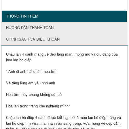
THÔNG TIN THÊM
HƯỚNG DẪN THANH TOÁN
CHÍNH SÁCH VÀ ĐIỀU KHOẢN
Chậu lan 4 cành mang vẻ đẹp lãng mạn, mộng mơ và dịu dàng của
hoa lan hồ điệp
“ Anh đi anh hái chùm hoa tím
Về tặng lòng em yêu nhớ anh
Hoa tím thủy chung không có tuổi
Hoa lan trong trắng khẽ nghiêng mình”
Chậu lan hồ điệp 4 cành được kết hợp bởi 2 màu lan hồ điệp trắng và
lan hồ điệp tím vừa nhã nhặn vừa sang trọng, vừa mang vẻ đẹp đằm
thắm dịu dàng như người thiếu nữ mười tám đôi mươi.