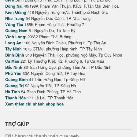
Đồng Nai
40/198A Phạm Văn Thuận, KP.3, P.Tân Mai Biên Hòa
Kiên Giang
418 Nguyễn Trung Trực, Thành phố Rạch Giá
Nha Trang
54 Nguyễn Đức Cảnh, TP Nha Trang
Vũng Tàu
185B Phạm Hồng Thái, Phường 7
Quảng Nam
61 Nguyễn Du, Tp Tam Kỳ
Vĩnh Long:
20/A2 Phạm Thái Bường
Long An:
163 Nguyễn Đình Chiểu, Phường 3, Tp Tân An
Tây Ninh
1075 CTM8, phường Hiệp Ninh, TP Tây Ninh
Bình Định
340 Nguyễn Thái Học, phường Ngô Mây, Tp Quy Nhơn
Cà Mau
221 Lý Thường Kiệt, K2, Phường 6, Tp Cà Mau
Bắc Ninh
83 Trần Hưng Đạo, phường Tiền An, TP Bắc Ninh
Phú Yên
30A Nguyễn Công Trứ, TP Tuy Hòa
Quảng Bình
41 Trần Hưng Đạo, Tp Đồng Hới
Quảng Trị
92 Nguyễn Trãi, TP Đông Hà
Hà Tĩnh
54 Phan Đình Phùng, TP Hà Tĩnh
Thanh Hóa
177 Lê Lai, TP Thanh Hóa
Xem thêm chi nhánh shop hoa
TRỢ GIÚP
Đặt hàng và thanh toán qua web