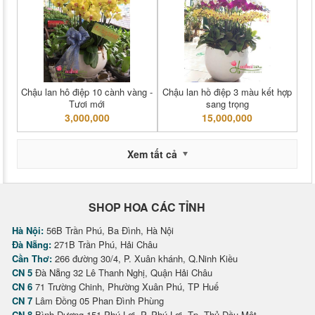
Chậu lan hô điệp 10 cành vàng -
Chậu lan hồ điệp 3 màu kết hợp
Tươi mới
sang trọng
3,000,000
15,000,000
Xem tất cả
SHOP HOA CÁC TỈNH
Hà Nội:
56B Trần Phú, Ba Đình, Hà Nội
Đà Nẵng:
271B Trần Phú, Hải Châu
Cần Thơ:
266 đường 30/4, P. Xuân khánh, Q.Ninh Kiều
CN 5
Đà Nẵng 32 Lê Thanh Nghị, Quận Hải Châu
CN 6
71 Trường Chinh, Phường Xuân Phú, TP Huế
CN 7
Lâm Đồng 05 Phan Đình Phùng
CN 8
Bình Dương 151 Phú Lợi, P. Phú Lợi, Tp. Thủ Dầu Một