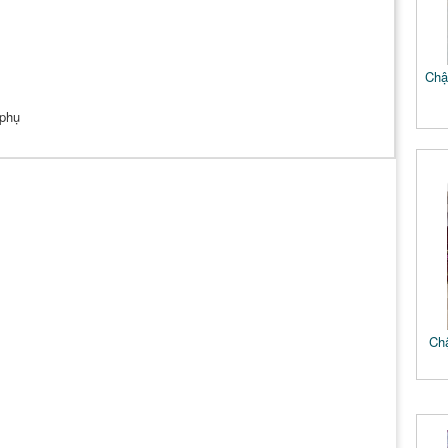
Chậu
 phụ
Chậ