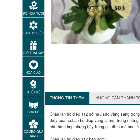
BÓ HOA TƯƠI
LAN HỒ ĐIỆP
GIỎ TRÁI CÂY
HOA CƯỚI
THIẾT KẾ
THÔNG TIN THÊM
HƯỚNG DẪN THANH T
CHỦ ĐỀ
Chậu lan hồ điệp 112 sở hữu sắc vàng sang trọng
thủy của nó.Lan hồ điệp vàng là một trong những 
chỉ thích hợp chưng bày trong gia đình mà còn là
COMBO QUÀ
TẶNG
Chậu lan hồ điệp 112 bao gồm: