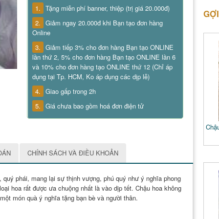
1.
Tặng miễn phí banner, thiệp (trị giá 20.000đ)
GỢI
2.
Giảm ngay 20.000đ khi Bạn tạo đơn hàng
Online
3.
Giảm tiếp 3% cho đơn hàng Bạn tạo ONLINE
lần thứ 2, 5% cho đơn hàng Bạn tạo ONLINE lần 6
và 10% cho đơn hàng tạo ONLINE thứ 12 (Chỉ áp
dụng tại Tp. HCM, Ko áp dụng các dịp lễ)
4.
Giao gấp trong 2h
5.
Giá chưa bao gồm hoá đơn điện tử
Chậu
OÁN
CHÍNH SÁCH VÀ ĐIỀU KHOẢN
, quý phái, mang lại sự thịnh vượng, phú quý như ý nghĩa phong
loại hoa rất được ưa chuộng nhất là vào dịp tết. Chậu hoa không
 một món quà ý nghĩa tặng bạn bè và người thân.