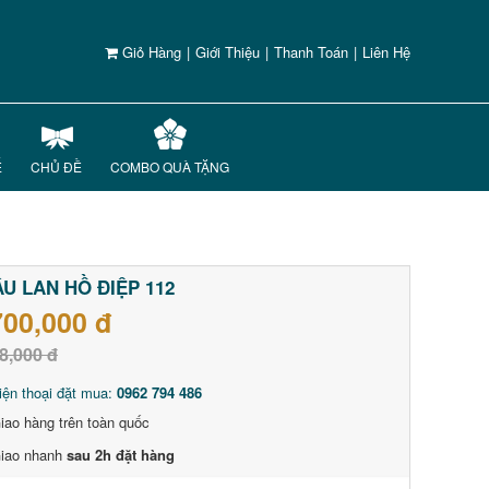
Giỏ Hàng
|
Giới Thiệu
|
Thanh Toán
|
Liên Hệ
Ế
CHỦ ĐỀ
COMBO QUÀ TẶNG
U LAN HỒ ĐIỆP 112
700,000 đ
8,000 đ
iện thoại đặt mua:
0962 794 486
iao hàng trên toàn quốc
iao nhanh
sau 2h đặt hàng