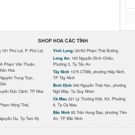
SHOP HOA CÁC TỈNH
151 Phú Lợi, P. Phú Lợi,
Vĩnh Long:
20/A2 Phạm Thái Bường
Long An:
163 Nguyễn Đình Chiểu,
A Phạm Văn Thuận,
Phường 3, Tp Tân An
Biên Hòa
Tây Ninh
1075 CTM8, phường Hiệp Ninh,
Nguyễn Trung Trực,
TP Tây Ninh
Giá
Bình Định
340 Nguyễn Thái Học, phường
uyễn Đức Cảnh, TP Nha
Ngô Mây, Tp Quy Nhơn
Cà Mau
221 Lý Thường Kiệt, K2, Phường
Phạm Hồng Thái,
6, Tp Cà Mau
Bắc Ninh
83 Trần Hưng Đạo, phường Tiền
Nguyễn Du, Tp Tam Kỳ
An, TP Bắc Ninh