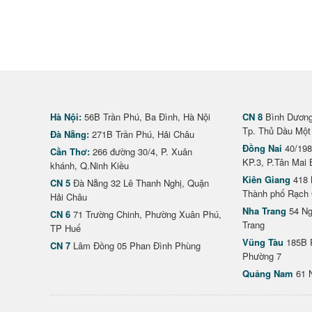
Hà Nội:
56B Trần Phú, Ba Đình, Hà Nội
CN 8
Bình Dương 
Tp. Thủ Dầu Một
Đà Nẵng:
271B Trần Phú, Hải Châu
Đồng Nai
40/198
Cần Thơ:
266 đường 30/4, P. Xuân
KP.3, P.Tân Mai 
khánh, Q.Ninh Kiều
Kiên Giang
418 
CN 5
Đà Nẵng 32 Lê Thanh Nghị, Quận
Thành phố Rạch 
Hải Châu
Nha Trang
54 Ng
CN 6
71 Trường Chinh, Phường Xuân Phú,
Trang
TP Huế
Vũng Tàu
185B 
CN 7
Lâm Đồng 05 Phan Đình Phùng
Phường 7
Quảng Nam
61 