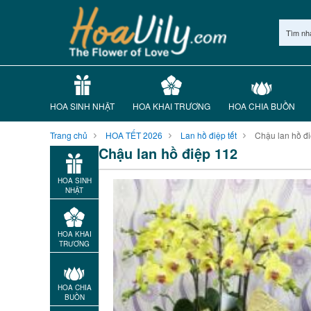
Tìm nh
HOA SINH NHẬT
HOA KHAI TRƯƠNG
HOA CHIA BUỒN
Trang chủ
HOA TẾT 2026
Lan hồ điệp tết
Chậu lan hồ đ
Chậu lan hồ điệp 112
HOA SINH
NHẬT
HOA KHAI
TRƯƠNG
HOA CHIA
BUỒN