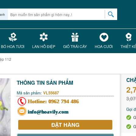
anh
BÓ HOA TƯƠI
LAN HỒ ĐIỆP
GIỎ TRÁI CÂY
HOA CƯỚI
THIẾT K
iệp 112
CHẬ
THÔNG TIN SẢN PHẨM
2,
Mã sản phẩm:
VL55687
3,07
Hotline:
0962 794 486
Gọi đ
info@hoavily.com
G
ĐẶT HÀNG
G