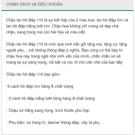
CHÍNH SÁCH VÀ ĐIỀU KHOẢN
Chậu lan hồ điệp 115 là sự kết hợp của 2 màu hoa: lan hồ điệp tím và
lan hồ điệp trắng lưỡi tím. Chậu hoa không chỉ mang vẻ đẹp nhã
nhặn, sang trọng mà còn hài hòa về màu sắc.
Chậu lan hồ điệp 115 là món quà xinh xắn gửi tặng mẹ, tặng vợ, tặng
người yêu,…với những thông điệp ý nghĩa. Bạn cũng có thể bày trí
chậu hoa này trong ngôi nhà xinh xắn của mình, chắc chắn nó sẽ
mang lại sự sang trọng, nổi bật và rực rỡ cho căn nhà của bạn đấy
Chậu lan hồ điệp 115 bao gồm:
-5 cành hồ điệp tím hàng A chất lượng
- 3 cành hồ điệp trắng lưỡi hồng hàng A chất lượng
- Chậu sứ trắng sang trọng, kích thước phù hợp
- Phụ kiện: nơ trang trí, banner thông điệp, cây lá phụ