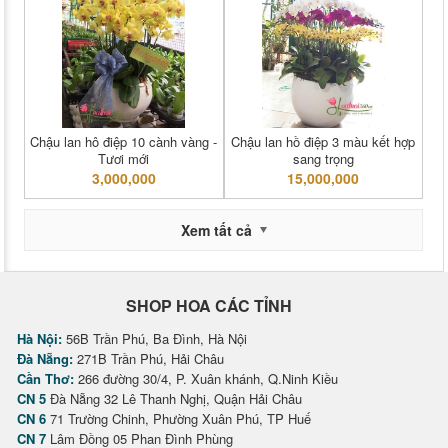
Chậu lan hô điệp 10 cành vàng -
Chậu lan hồ điệp 3 màu kết hợp
Tươi mới
sang trọng
3,000,000
15,000,000
Xem tất cả
SHOP HOA CÁC TỈNH
Hà Nội:
56B Trần Phú, Ba Đình, Hà Nội
Đà Nẵng:
271B Trần Phú, Hải Châu
Cần Thơ:
266 đường 30/4, P. Xuân khánh, Q.Ninh Kiều
CN 5
Đà Nẵng 32 Lê Thanh Nghị, Quận Hải Châu
CN 6
71 Trường Chinh, Phường Xuân Phú, TP Huế
CN 7
Lâm Đồng 05 Phan Đình Phùng