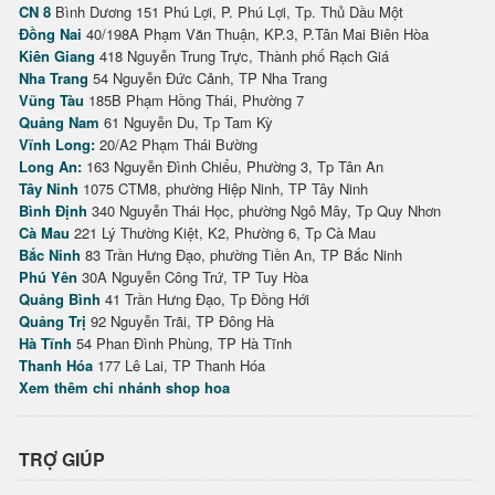
CN 8
Bình Dương 151 Phú Lợi, P. Phú Lợi, Tp. Thủ Dầu Một
Đồng Nai
40/198A Phạm Văn Thuận, KP.3, P.Tân Mai Biên Hòa
Kiên Giang
418 Nguyễn Trung Trực, Thành phố Rạch Giá
Nha Trang
54 Nguyễn Đức Cảnh, TP Nha Trang
Vũng Tàu
185B Phạm Hồng Thái, Phường 7
Quảng Nam
61 Nguyễn Du, Tp Tam Kỳ
Vĩnh Long:
20/A2 Phạm Thái Bường
Long An:
163 Nguyễn Đình Chiểu, Phường 3, Tp Tân An
Tây Ninh
1075 CTM8, phường Hiệp Ninh, TP Tây Ninh
Bình Định
340 Nguyễn Thái Học, phường Ngô Mây, Tp Quy Nhơn
Cà Mau
221 Lý Thường Kiệt, K2, Phường 6, Tp Cà Mau
Bắc Ninh
83 Trần Hưng Đạo, phường Tiền An, TP Bắc Ninh
Phú Yên
30A Nguyễn Công Trứ, TP Tuy Hòa
Quảng Bình
41 Trần Hưng Đạo, Tp Đồng Hới
Quảng Trị
92 Nguyễn Trãi, TP Đông Hà
Hà Tĩnh
54 Phan Đình Phùng, TP Hà Tĩnh
Thanh Hóa
177 Lê Lai, TP Thanh Hóa
Xem thêm chi nhánh shop hoa
TRỢ GIÚP