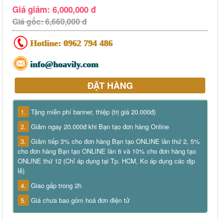
Giá giảm: 6,000,000 đ
Giá gốc: 6,660,000 đ
Hotline:
0962 794 486
info@hoavily.com
ĐẶT HÀNG
1.
Tặng miễn phí banner, thiệp (trị giá 20.000đ)
2.
Giảm ngay 20.000đ khi Bạn tạo đơn hàng Online
3.
Giảm tiếp 3% cho đơn hàng Bạn tạo ONLINE lần thứ 2, 5%
cho đơn hàng Bạn tạo ONLINE lần 6 và 10% cho đơn hàng tạo
ONLINE thứ 12 (Chỉ áp dụng tại Tp. HCM, Ko áp dụng các dịp
lễ)
4.
Giao gấp trong 2h
5.
Giá chưa bao gồm hoá đơn điện tử