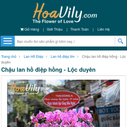
Giỏ Hàng
|
Giới Thiệu
|
Thanh Toán
|
Liên Hệ
Trang chủ
Lan Hồ Điệp
Lan hồ điệp tím
Chậu lan hồ điệp hồng - Lộc
duyên
Chậu lan hồ điệp hồng - Lộc duyên