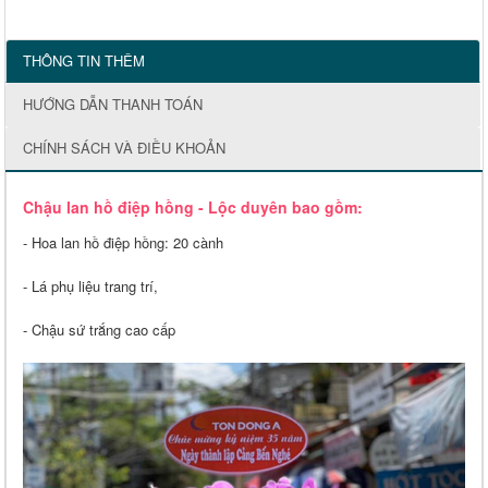
THÔNG TIN THÊM
HƯỚNG DẪN THANH TOÁN
CHÍNH SÁCH VÀ ĐIỀU KHOẢN
Chậu lan hồ điệp hồng - Lộc duyên bao gồm:
- Hoa lan hồ điệp hồng: 20 cành
- Lá phụ liệu trang trí,
- Chậu sứ trắng cao cấp