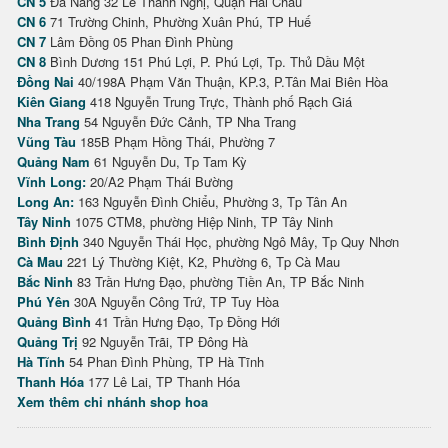
CN 5
Đà Nẵng 32 Lê Thanh Nghị, Quận Hải Châu
CN 6
71 Trường Chinh, Phường Xuân Phú, TP Huế
CN 7
Lâm Đồng 05 Phan Đình Phùng
CN 8
Bình Dương 151 Phú Lợi, P. Phú Lợi, Tp. Thủ Dầu Một
Đồng Nai
40/198A Phạm Văn Thuận, KP.3, P.Tân Mai Biên Hòa
Kiên Giang
418 Nguyễn Trung Trực, Thành phố Rạch Giá
Nha Trang
54 Nguyễn Đức Cảnh, TP Nha Trang
Vũng Tàu
185B Phạm Hồng Thái, Phường 7
Quảng Nam
61 Nguyễn Du, Tp Tam Kỳ
Vĩnh Long:
20/A2 Phạm Thái Bường
Long An:
163 Nguyễn Đình Chiểu, Phường 3, Tp Tân An
Tây Ninh
1075 CTM8, phường Hiệp Ninh, TP Tây Ninh
Bình Định
340 Nguyễn Thái Học, phường Ngô Mây, Tp Quy Nhơn
Cà Mau
221 Lý Thường Kiệt, K2, Phường 6, Tp Cà Mau
Bắc Ninh
83 Trần Hưng Đạo, phường Tiền An, TP Bắc Ninh
Phú Yên
30A Nguyễn Công Trứ, TP Tuy Hòa
Quảng Bình
41 Trần Hưng Đạo, Tp Đồng Hới
Quảng Trị
92 Nguyễn Trãi, TP Đông Hà
Hà Tĩnh
54 Phan Đình Phùng, TP Hà Tĩnh
Thanh Hóa
177 Lê Lai, TP Thanh Hóa
Xem thêm chi nhánh shop hoa