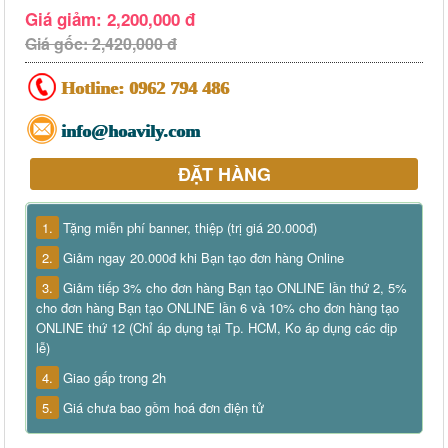
Giá giảm: 2,200,000 đ
Giá gốc: 2,420,000 đ
Hotline:
0962 794 486
info@hoavily.com
ĐẶT HÀNG
1.
Tặng miễn phí banner, thiệp (trị giá 20.000đ)
2.
Giảm ngay 20.000đ khi Bạn tạo đơn hàng Online
3.
Giảm tiếp 3% cho đơn hàng Bạn tạo ONLINE lần thứ 2, 5%
cho đơn hàng Bạn tạo ONLINE lần 6 và 10% cho đơn hàng tạo
ONLINE thứ 12 (Chỉ áp dụng tại Tp. HCM, Ko áp dụng các dịp
lễ)
4.
Giao gấp trong 2h
5.
Giá chưa bao gồm hoá đơn điện tử