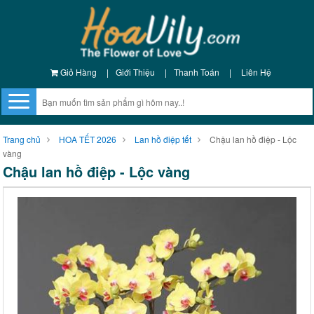
Giỏ Hàng
|
Giới Thiệu
|
Thanh Toán
|
Liên Hệ
Trang chủ
HOA TẾT 2026
Lan hồ điệp tết
Chậu lan hồ điệp - Lộc
vàng
Chậu lan hồ điệp - Lộc vàng