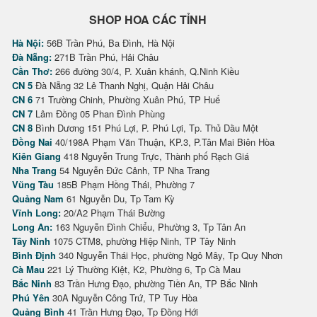
SHOP HOA CÁC TỈNH
Hà Nội:
56B Trần Phú, Ba Đình, Hà Nội
Đà Nẵng:
271B Trần Phú, Hải Châu
Cần Thơ:
266 đường 30/4, P. Xuân khánh, Q.Ninh Kiều
CN 5
Đà Nẵng 32 Lê Thanh Nghị, Quận Hải Châu
CN 6
71 Trường Chinh, Phường Xuân Phú, TP Huế
CN 7
Lâm Đồng 05 Phan Đình Phùng
CN 8
Bình Dương 151 Phú Lợi, P. Phú Lợi, Tp. Thủ Dầu Một
Đồng Nai
40/198A Phạm Văn Thuận, KP.3, P.Tân Mai Biên Hòa
Kiên Giang
418 Nguyễn Trung Trực, Thành phố Rạch Giá
Nha Trang
54 Nguyễn Đức Cảnh, TP Nha Trang
Vũng Tàu
185B Phạm Hồng Thái, Phường 7
Quảng Nam
61 Nguyễn Du, Tp Tam Kỳ
Vĩnh Long:
20/A2 Phạm Thái Bường
Long An:
163 Nguyễn Đình Chiểu, Phường 3, Tp Tân An
Tây Ninh
1075 CTM8, phường Hiệp Ninh, TP Tây Ninh
Bình Định
340 Nguyễn Thái Học, phường Ngô Mây, Tp Quy Nhơn
Cà Mau
221 Lý Thường Kiệt, K2, Phường 6, Tp Cà Mau
Bắc Ninh
83 Trần Hưng Đạo, phường Tiền An, TP Bắc Ninh
Phú Yên
30A Nguyễn Công Trứ, TP Tuy Hòa
Quảng Bình
41 Trần Hưng Đạo, Tp Đồng Hới