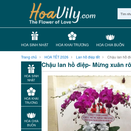
Tìm nh
HOA SINH NHẬT
HOA KHAI TRƯƠNG
HOA CHIA BUỒN
Trang chủ
HOA TẾT 2026
Lan hồ điệp tết
Chậu lan hồ đ
Chậu lan hồ điệp- Mừng xuân r
HOA SINH
NHẬT
HOA KHAI
TRƯƠNG
HOA CHIA
BUỒN