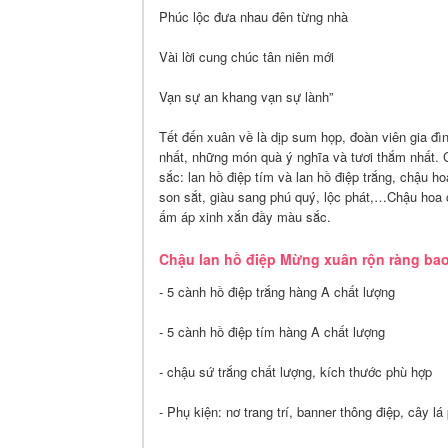
Phúc lộc đưa nhau đên từng nhà
Vài lời cung chúc tân niên mới
Vạn sự an khang vạn sự lành”
Tết đến xuân về là dịp sum họp, đoàn viên gia đìn
nhất, những món quà ý nghĩa và tươi thắm nhất. 
sắc: lan hồ điệp tím và lan hồ điệp trắng, chậu h
son sắt, giàu sang phú quý, lộc phát,…Chậu hoa c
ấm áp xinh xắn đầy màu sắc.
Chậu lan hồ điệp Mừng xuân rộn ràng ba
- 5 cành hồ điệp trắng hàng A chất lượng
- 5 cành hồ điệp tím hàng A chất lượng
- chậu sứ trắng chất lượng, kích thước phù hợp
- Phụ kiện: nơ trang trí, banner thông điệp, cây lá