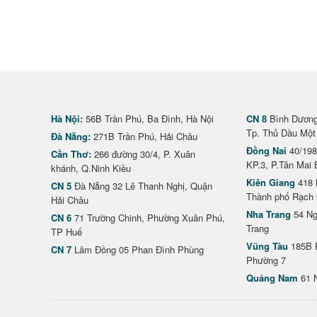
Hà Nội:
56B Trần Phú, Ba Đình, Hà Nội
CN 8
Bình Dương 
Tp. Thủ Dầu Một
Đà Nẵng:
271B Trần Phú, Hải Châu
Đồng Nai
40/198
Cần Thơ:
266 đường 30/4, P. Xuân
KP.3, P.Tân Mai 
khánh, Q.Ninh Kiều
Kiên Giang
418 
CN 5
Đà Nẵng 32 Lê Thanh Nghị, Quận
Thành phố Rạch 
Hải Châu
Nha Trang
54 Ng
CN 6
71 Trường Chinh, Phường Xuân Phú,
Trang
TP Huế
Vũng Tàu
185B 
CN 7
Lâm Đồng 05 Phan Đình Phùng
Phường 7
Quảng Nam
61 