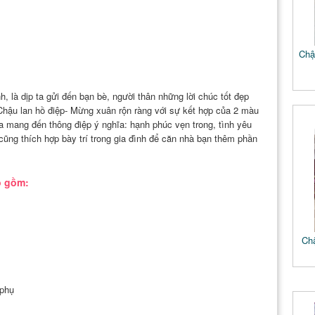
Chậu
h, là dịp ta gửi đến bạn bè, người thân những lời chúc tốt đẹp
Chậu lan hồ điệp- Mừng xuân rộn ràng với sự kết hợp của 2 màu
oa mang đến thông điệp ý nghĩa: hạnh phúc vẹn trong, tình yêu
ũng thích hợp bày trí trong gia đình để căn nhà bạn thêm phần
o gồm:
Chậ
 phụ