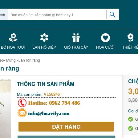
anh
BÓ HOA TƯƠI
LAN HỒ ĐIỆP
GIỎ TRÁI CÂY
HOA CƯỚI
THIẾT K
iệp- Mừng xuân rôn ràng
ôn ràng
CHẬ
THÔNG TIN SẢN PHẨM
3,
Mã sản phẩm:
VL56246
3,30
Hotline:
0962 794 486
Gọi đ
info@hoavily.com
G
ĐẶT HÀNG
G