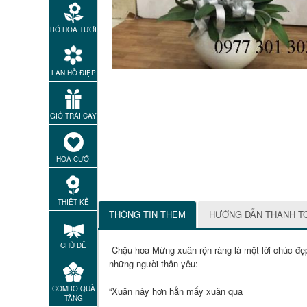
BÓ HOA TƯƠI
LAN HỒ ĐIỆP
GIỎ TRÁI CÂY
HOA CƯỚI
THIẾT KẾ
THÔNG TIN THÊM
HƯỚNG DẪN THANH T
CHỦ ĐỀ
Chậu hoa Mừng xuân rộn ràng là một lời chúc đẹp
những người thân yêu:
COMBO QUÀ
“Xuân này hơn hẳn mấy xuân qua
TẶNG