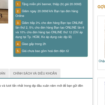
1.
Tặng miễn phí banner, thiệp (trị giá 20.000đ)
GỢI
2.
Giảm ngay 20.000đ khi Bạn tạo đơn hàng
Online
3.
Giảm tiếp 3% cho đơn hàng Bạn tạo ONLINE
lần thứ 2, 5% cho đơn hàng Bạn tạo ONLINE lần 6
và 10% cho đơn hàng tạo ONLINE thứ 12 (Chỉ áp
dụng tại Tp. HCM, Ko áp dụng các dịp lễ)
4.
Giao gấp trong 2h
5.
Giá chưa bao gồm hoá đơn điện tử
Chậu
OÁN
CHÍNH SÁCH VÀ ĐIỀU KHOẢN
 và tươi tắn nhất trong dịp đầu xuân năm mới để bạn gửi đên