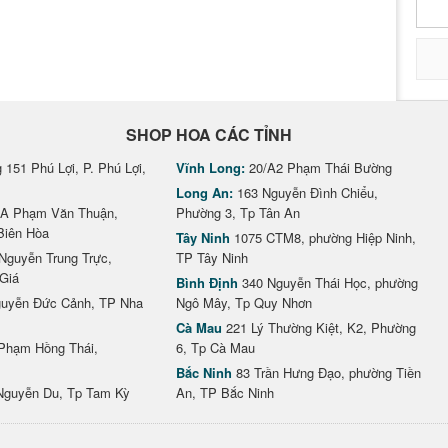
SHOP HOA CÁC TỈNH
151 Phú Lợi, P. Phú Lợi,
Vĩnh Long:
20/A2 Phạm Thái Bường
Long An:
163 Nguyễn Đình Chiểu,
A Phạm Văn Thuận,
Phường 3, Tp Tân An
Biên Hòa
Tây Ninh
1075 CTM8, phường Hiệp Ninh,
Nguyễn Trung Trực,
TP Tây Ninh
Giá
Bình Định
340 Nguyễn Thái Học, phường
uyễn Đức Cảnh, TP Nha
Ngô Mây, Tp Quy Nhơn
Cà Mau
221 Lý Thường Kiệt, K2, Phường
Phạm Hồng Thái,
6, Tp Cà Mau
Bắc Ninh
83 Trần Hưng Đạo, phường Tiền
Nguyễn Du, Tp Tam Kỳ
An, TP Bắc Ninh