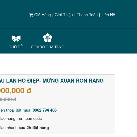
Giỏ Hàng
|
Giới Thiệu
|
Thanh Toán
|
Liên Hệ
Ế
CHỦ ĐỀ
COMBO QUÀ TẶNG
U LAN HỒ ĐIỆP- MỪNG XUÂN RÔN RÀNG
000,000 đ
0,000 đ
iện thoại đặt mua:
0962 794 486
iao hàng trên toàn quốc
iao nhanh
sau 2h đặt hàng