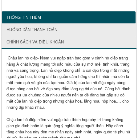
THÔNG TIN THÊM
HƯỚNG DẪN THANH TOÁN
CHÍNH SÁCH VÀ ĐIỀU KHOẢN
Chậu lan hồ điệp- Niềm vui ngập tràn bao gồm 9 cành hồ điệp trắng
hàng A chất lượng mang tới sắc màu của sự mới mẻ, tinh khôi, trang
nhã và sang trọng. Lan hồ điệp không chỉ là cái đẹp trong mắt những
người yêu hoa, không chỉ là nguồn cảm hứng cho thi nhân mà còn là
một món quà vô giá của tạo hóa. Giá trị của lan hồ điệp ngày càng
được nâng cao bởi vẻ đẹp say đắm lòng người của nó. Cũng bởi dành
được sự ưa chuộng của nhiều người nên ta dễ dàng bắt gặp sự có
mặt của lan hồ điệp trong những chậu hoa, lẵng hoa, hộp hoa,… cho
những dịp khác nhau.
Chậu lan hồ điệp niềm vui ngập tràn thích hợp bày trí trong không
gian gia đình hoặc là quà tặng ý nghĩa tặng người thân. Hãy dành
tặng chậu hoa này đến mẹ nhân ngày sinh nhật, ngày quốc tế phụ nữ
để gửi lời cảm ơn chân thành đến mẹ nhé!