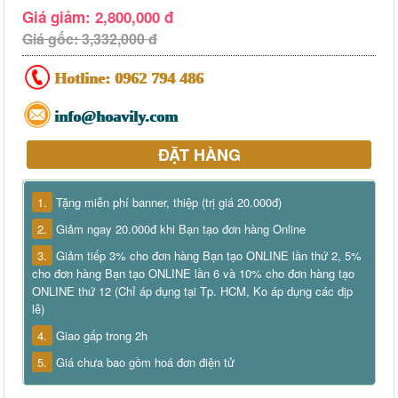
Giá giảm: 2,800,000 đ
Giá gốc: 3,332,000 đ
Hotline:
0962 794 486
info@hoavily.com
ĐẶT HÀNG
1.
Tặng miễn phí banner, thiệp (trị giá 20.000đ)
2.
Giảm ngay 20.000đ khi Bạn tạo đơn hàng Online
3.
Giảm tiếp 3% cho đơn hàng Bạn tạo ONLINE lần thứ 2, 5%
cho đơn hàng Bạn tạo ONLINE lần 6 và 10% cho đơn hàng tạo
ONLINE thứ 12 (Chỉ áp dụng tại Tp. HCM, Ko áp dụng các dịp
lễ)
4.
Giao gấp trong 2h
5.
Giá chưa bao gồm hoá đơn điện tử