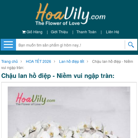
Giỏ Hàng
|
Giới Thiệu
|
Thanh Toán
|
Liên Hệ
Trang chủ
HOA TẾT 2026
Lan hồ điệp tết
Chậu lan hồ điệp - Niềm
vui ngập tràn:
Chậu lan hồ điệp - Niềm vui ngập tràn: