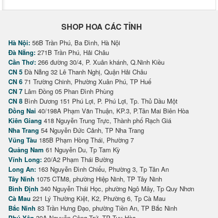
SHOP HOA CÁC TỈNH
Hà Nội:
56B Trần Phú, Ba Đình, Hà Nội
Đà Nẵng:
271B Trần Phú, Hải Châu
Cần Thơ:
266 đường 30/4, P. Xuân khánh, Q.Ninh Kiều
CN 5
Đà Nẵng 32 Lê Thanh Nghị, Quận Hải Châu
CN 6
71 Trường Chinh, Phường Xuân Phú, TP Huế
CN 7
Lâm Đồng 05 Phan Đình Phùng
CN 8
Bình Dương 151 Phú Lợi, P. Phú Lợi, Tp. Thủ Dầu Một
Đồng Nai
40/198A Phạm Văn Thuận, KP.3, P.Tân Mai Biên Hòa
Kiên Giang
418 Nguyễn Trung Trực, Thành phố Rạch Giá
Nha Trang
54 Nguyễn Đức Cảnh, TP Nha Trang
Vũng Tàu
185B Phạm Hồng Thái, Phường 7
Quảng Nam
61 Nguyễn Du, Tp Tam Kỳ
Vĩnh Long:
20/A2 Phạm Thái Bường
Long An:
163 Nguyễn Đình Chiểu, Phường 3, Tp Tân An
Tây Ninh
1075 CTM8, phường Hiệp Ninh, TP Tây Ninh
Bình Định
340 Nguyễn Thái Học, phường Ngô Mây, Tp Quy Nhơn
Cà Mau
221 Lý Thường Kiệt, K2, Phường 6, Tp Cà Mau
Bắc Ninh
83 Trần Hưng Đạo, phường Tiền An, TP Bắc Ninh
Phú Yên
30A Nguyễn Công Trứ, TP Tuy Hòa