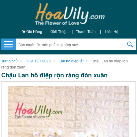
Giỏ Hàng
|
Giới Thiệu
|
Thanh Toán
|
Liên Hệ
Trang chủ
HOA TẾT 2026
Lan hồ điệp tết
Chậu Lan hồ điệp rộn
ràng đón xuân
Chậu Lan hồ điệp rộn ràng đón xuân