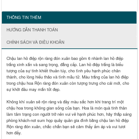
THÔNG TIN THÊM
HƯỚNG DẪN THANH TOÁN
CHÍNH SÁCH VÀ ĐIỀU KHOẢN
Chậu lan hồ điệp rộn ràng đón xuân bao gồm 6 nhành lan hồ điệp
trắng xinh xắn và sang trọng, đẳng cấp. Lan hồ điệp trắng là biểu
tượng của sự tinh khiết thuần túy, cho tình yêu hạnh phúc chân
thành, cho lòng hiếu thảo và tình mẫu tử. Màu trắng của lan hồ điệp
trong chậu hoa Rộn ràng đón xuân còn tượng trưng cho cái mới, cho
sự khởi đầu may mắn tốt đẹp.
Không khí xuân sẽ rộn ràng và đầy màu sắc hơn khi trang trí một
chậu hoa trong không gian sống của bạn. Hoa là món quà tinh thần
làm tâm trạng con người trở nên vui vẻ hạnh phúc hơn, hãy thắp sáng
phòng khách-nơi sum họp quây quần gia đình bằng chậu lan hồ điệp
Rộn ràng đón xuân, chắc chắn bạn sẽ cảm thấy ấm áp và vui tươi
hơn đấy.