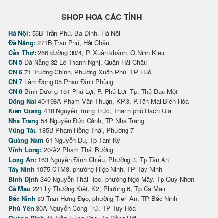
SHOP HOA CÁC TỈNH
Hà Nội:
56B Trần Phú, Ba Đình, Hà Nội
Đà Nẵng:
271B Trần Phú, Hải Châu
Cần Thơ:
266 đường 30/4, P. Xuân khánh, Q.Ninh Kiều
CN 5
Đà Nẵng 32 Lê Thanh Nghị, Quận Hải Châu
CN 6
71 Trường Chinh, Phường Xuân Phú, TP Huế
CN 7
Lâm Đồng 05 Phan Đình Phùng
CN 8
Bình Dương 151 Phú Lợi, P. Phú Lợi, Tp. Thủ Dầu Một
Đồng Nai
40/198A Phạm Văn Thuận, KP.3, P.Tân Mai Biên Hòa
Kiên Giang
418 Nguyễn Trung Trực, Thành phố Rạch Giá
Nha Trang
54 Nguyễn Đức Cảnh, TP Nha Trang
Vũng Tàu
185B Phạm Hồng Thái, Phường 7
Quảng Nam
61 Nguyễn Du, Tp Tam Kỳ
Vĩnh Long:
20/A2 Phạm Thái Bường
Long An:
163 Nguyễn Đình Chiểu, Phường 3, Tp Tân An
Tây Ninh
1075 CTM8, phường Hiệp Ninh, TP Tây Ninh
Bình Định
340 Nguyễn Thái Học, phường Ngô Mây, Tp Quy Nhơn
Cà Mau
221 Lý Thường Kiệt, K2, Phường 6, Tp Cà Mau
Bắc Ninh
83 Trần Hưng Đạo, phường Tiền An, TP Bắc Ninh
Phú Yên
30A Nguyễn Công Trứ, TP Tuy Hòa
Quảng Bình
41 Trần Hưng Đạo, Tp Đồng Hới