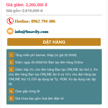
Giá giảm: 2,200,000 đ
Giá gốc: 2,618,000 đ
Hotline:
0962 794 486
info@hoavily.com
ĐẶT HÀNG
1.
Tặng miễn phí banner, thiệp (trị giá 20.000đ)
2.
Giảm ngay 20.000đ khi Bạn tạo đơn hàng Online
3.
Giảm tiếp 3% cho đơn hàng Bạn tạo ONLINE lần thứ 2, 5%
cho đơn hàng Bạn tạo ONLINE lần 6 và 10% cho đơn hàng tạo
ONLINE thứ 12 (Chỉ áp dụng tại Tp. HCM, Ko áp dụng các dịp
lễ)
4.
Giao gấp trong 2h
5.
Giá chưa bao gồm hoá đơn điện tử