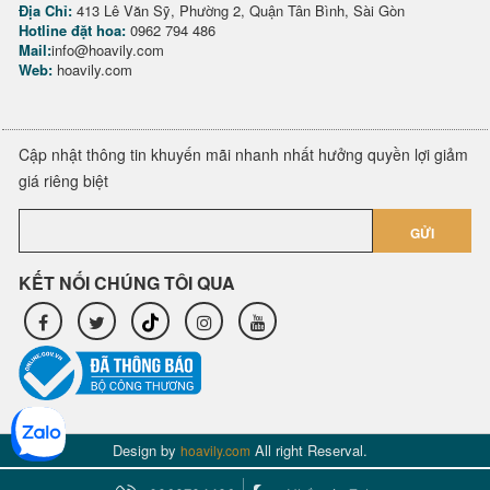
Địa Chỉ:
413 Lê Văn Sỹ, Phường 2, Quận Tân Bình, Sài Gòn
Hotline đặt hoa:
0962 794 486
Mail:
info@hoavily.com
Web:
hoavily.com
Cập nhật thông tin khuyến mãi nhanh nhất hưởng quyền lợi giảm
giá riêng biệt
GỬI
KẾT NỐI CHÚNG TÔI QUA
Design by
All right Reserval.
hoavily.com