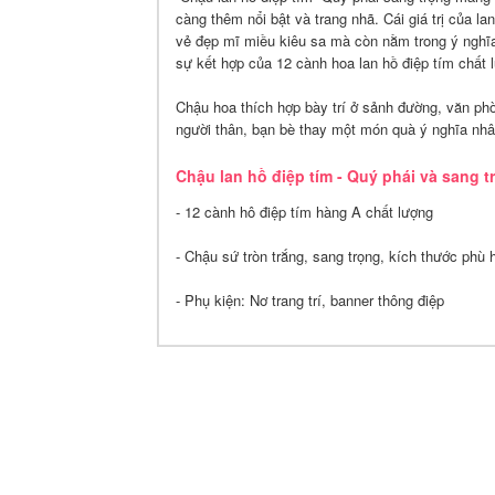
càng thêm nổi bật và trang nhã. Cái giá trị của la
vẻ đẹp mĩ miều kiêu sa mà còn nằm trong ý nghĩa
sự kết hợp của 12 cành hoa lan hồ điệp tím chất 
Chậu hoa thích hợp bày trí ở sảnh đường, văn ph
người thân, bạn bè thay một món quà ý nghĩa nhân
Chậu lan hồ điệp tím - Quý phái và sang 
- 12 cành hô điệp tím hàng A chất lượng
- Chậu sứ tròn trắng, sang trọng, kích thước phù 
- Phụ kiện: Nơ trang trí, banner thông điệp