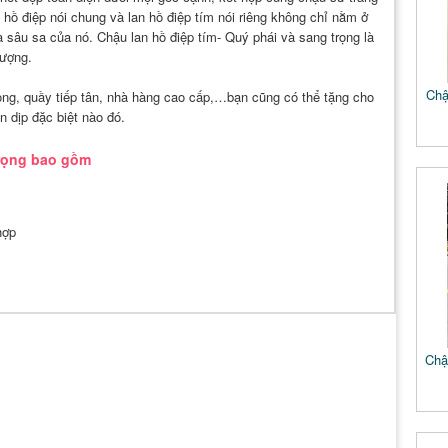
n hồ điệp nói chung và lan hồ điệp tím nói riêng không chỉ nằm ở
 sâu sa của nó. Chậu lan hồ điệp tím- Quý phái và sang trọng là
lượng.
Chậ
òng, quầy tiếp tân, nhà hàng cao cấp,…bạn cũng có thể tặng cho
 dịp đặc biệt nào đó.
trọng bao gồm
hợp
Chậ