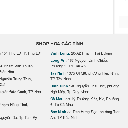
SHOP HOA CÁC TỈNH
151 Phú Lợi, P. Phú Lợi,
Vĩnh Long:
20/A2 Phạm Thái Bường
Long An:
163 Nguyễn Đình Chiểu,
A Phạm Văn Thuận,
Phường 3, Tp Tân An
Biên Hòa
Tây Ninh
1075 CTM8, phường Hiệp Ninh,
Nguyễn Trung Trực,
TP Tây Ninh
Giá
Bình Định
340 Nguyễn Thái Học, phường
uyễn Đức Cảnh, TP Nha
Ngô Mây, Tp Quy Nhơn
Cà Mau
221 Lý Thường Kiệt, K2, Phường
Phạm Hồng Thái,
6, Tp Cà Mau
Bắc Ninh
83 Trần Hưng Đạo, phường Tiền
Nguyễn Du, Tp Tam Kỳ
An, TP Bắc Ninh