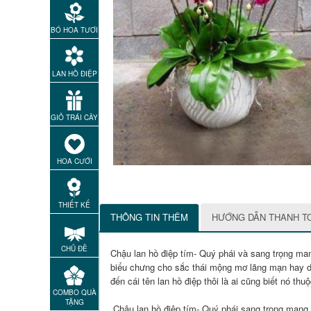
BÓ HOA TƯƠI
LAN HỒ ĐIỆP
GIỎ TRÁI CÂY
HOA CƯỚI
THIẾT KẾ
THÔNG TIN THÊM
HƯỚNG DẪN THANH T
CHỦ ĐỀ
Chậu lan hồ điệp tím- Quý phái và sang trọng ma
biểu chưng cho sắc thái mộng mơ lãng mạn hay d
đến cái tên lan hồ điệp thôi là ai cũng biết nó th
COMBO QUÀ
TẶNG
Chậu lan hồ điệp tím- Quý phái sang trọng mang 