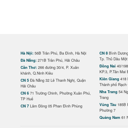
Hà Nội:
56B Trần Phú, Ba Đình, Hà Nội
CN 8
Bình Dương 
Tp. Thủ Dầu Một
Đà Nẵng:
271B Trần Phú, Hải Châu
Đồng Nai
40/198
Cần Thơ:
266 đường 30/4, P. Xuân
KP.3, P.Tân Mai 
khánh, Q.Ninh Kiều
Kiên Giang
418 
CN 5
Đà Nẵng 32 Lê Thanh Nghị, Quận
Thành phố Rạch 
Hải Châu
Nha Trang
54 Ng
CN 6
71 Trường Chinh, Phường Xuân Phú,
Trang
TP Huế
Vũng Tàu
185B 
CN 7
Lâm Đồng 05 Phan Đình Phùng
Phường 7
Quảng Nam
61 