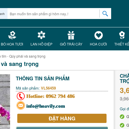
anh
BÓ HOA TƯƠI
LAN HỒ ĐIỆP
GIỎ TRÁI CÂY
HOA CƯỚI
THIẾT K
 tím - Qúy phái và sang trọng
 và sang trọng
CHẬ
THÔNG TIN SẢN PHẨM
TR
3,
Mã sản phẩm:
VL56459
Hotline:
0962 794 486
3,96
info@hoavily.com
Gọi đ
G
ĐẶT HÀNG
G