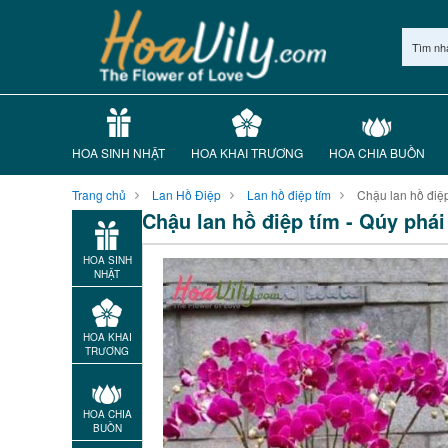
Tìm nh
HOA SINH NHẬT
HOA KHAI TRƯƠNG
HOA CHIA BUỒN
Trang chủ
Lan Hồ Điệp
Lan hồ điệp tím
Chậu lan hồ điệp
Chậu lan hồ điệp tím - Qúy phái
HOA SINH
NHẬT
HOA KHAI
TRƯƠNG
HOA CHIA
BUỒN