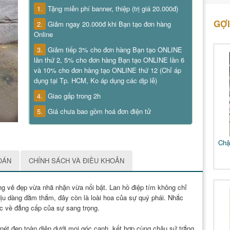
1.
Tặng miễn phí banner, thiệp (trị giá 20.000đ)
GỢI
2.
Giảm ngay 20.000đ khi Bạn tạo đơn hàng
Online
3.
Giảm tiếp 3% cho đơn hàng Bạn tạo ONLINE
lần thứ 2, 5% cho đơn hàng Bạn tạo ONLINE lần 6
và 10% cho đơn hàng tạo ONLINE thứ 12 (Chỉ áp
dụng tại Tp. HCM, Ko áp dụng các dịp lễ)
4.
Giao gấp trong 2h
5.
Giá chưa bao gồm hoá đơn điện tử
Chậ
OÁN
CHÍNH SÁCH VÀ ĐIỀU KHOẢN
ng vẻ đẹp vừa nhã nhặn vừa nổi bật. Lan hồ điệp tím không chỉ
ịu dàng đằm thắm, đây còn là loài hoa của sự quý phái. Nhắc
uộc về đẳng cấp của sự sang trọng.
nét đẹp toàn diện dưới mọi góc cạnh, kết hợp cùng chậu sứ trắng