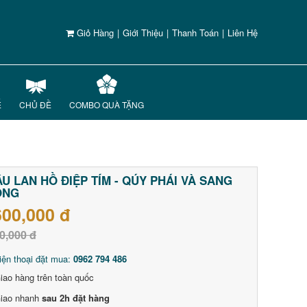
Giỏ Hàng
|
Giới Thiệu
|
Thanh Toán
|
Liên Hệ
Ế
CHỦ ĐỀ
COMBO QUÀ TẶNG
U LAN HỒ ĐIỆP TÍM - QÚY PHÁI VÀ SANG
ỌNG
600,000 đ
0,000 đ
iện thoại đặt mua:
0962 794 486
iao hàng trên toàn quốc
iao nhanh
sau 2h đặt hàng