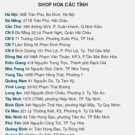
SHOP HOA CÁC TỈNH
Hà Nội:
56B Trần Phú, Ba Đình, Hà Nội
Đà Nẵng:
271B Trần Phú, Hải Châu
Cần Thơ:
266 đường 30/4, P. Xuân khánh, Q.Ninh Kiều
CN 5
Đà Nẵng 32 Lê Thanh Nghị, Quận Hải Châu
CN 6
71 Trường Chinh, Phường Xuân Phú, TP Huế
CN 7
Lâm Đồng 05 Phan Đình Phùng
CN 8
Bình Dương 151 Phú Lợi, P. Phú Lợi, Tp. Thủ Dầu Một
Đồng Nai
40/198A Phạm Văn Thuận, KP.3, P.Tân Mai Biên Hòa
Kiên Giang
418 Nguyễn Trung Trực, Thành phố Rạch Giá
Nha Trang
54 Nguyễn Đức Cảnh, TP Nha Trang
Vũng Tàu
185B Phạm Hồng Thái, Phường 7
Quảng Nam
61 Nguyễn Du, Tp Tam Kỳ
Vĩnh Long:
20/A2 Phạm Thái Bường
Long An:
163 Nguyễn Đình Chiểu, Phường 3, Tp Tân An
Tây Ninh
1075 CTM8, phường Hiệp Ninh, TP Tây Ninh
Bình Định
340 Nguyễn Thái Học, phường Ngô Mây, Tp Quy Nhơn
Cà Mau
221 Lý Thường Kiệt, K2, Phường 6, Tp Cà Mau
Bắc Ninh
83 Trần Hưng Đạo, phường Tiền An, TP Bắc Ninh
Phú Yên
30A Nguyễn Công Trứ, TP Tuy Hòa
Quảng Bình
41 Trần Hưng Đạo, Tp Đồng Hới
Quảng Trị
92 Nguyễn Trãi, TP Đông Hà