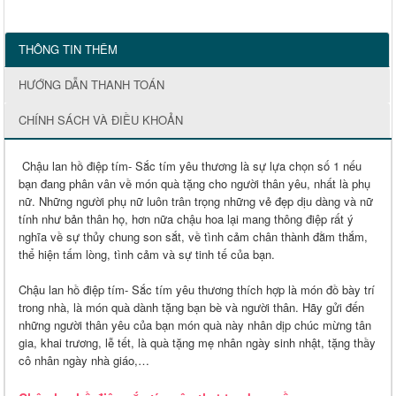
THÔNG TIN THÊM
HƯỚNG DẪN THANH TOÁN
CHÍNH SÁCH VÀ ĐIỀU KHOẢN
Chậu lan hồ điệp tím- Sắc tím yêu thương là sự lựa chọn số 1 nếu
bạn đang phân vân về món quà tặng cho người thân yêu, nhất là phụ
nữ. Những người phụ nữ luôn trân trọng những vẻ đẹp dịu dàng và nữ
tính như bản thân họ, hơn nữa chậu hoa lại mang thông điệp rất ý
nghĩa về sự thủy chung son sắt, về tình cảm chân thành đằm thắm,
thể hiện tấm lòng, tình cảm và sự tinh tế của bạn.
Chậu lan hồ điệp tím- Sắc tím yêu thương thích hợp là món đồ bày trí
trong nhà, là món quà dành tặng bạn bè và người thân. Hãy gửi đến
những người thân yêu của bạn món quà này nhân dịp chúc mừng tân
gia, khai trương, lễ tết, là quà tặng mẹ nhân ngày sinh nhật, tặng thầy
cô nhân ngày nhà giáo,…