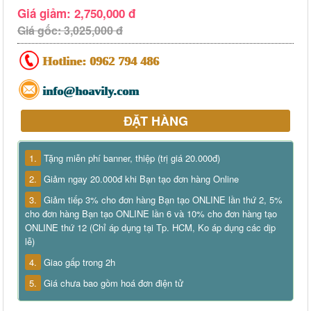
Giá giảm: 2,750,000 đ
Giá gốc: 3,025,000 đ
Hotline:
0962 794 486
info@hoavily.com
ĐẶT HÀNG
1.
Tặng miễn phí banner, thiệp (trị giá 20.000đ)
2.
Giảm ngay 20.000đ khi Bạn tạo đơn hàng Online
3.
Giảm tiếp 3% cho đơn hàng Bạn tạo ONLINE lần thứ 2, 5%
cho đơn hàng Bạn tạo ONLINE lần 6 và 10% cho đơn hàng tạo
ONLINE thứ 12 (Chỉ áp dụng tại Tp. HCM, Ko áp dụng các dịp
lễ)
4.
Giao gấp trong 2h
5.
Giá chưa bao gồm hoá đơn điện tử