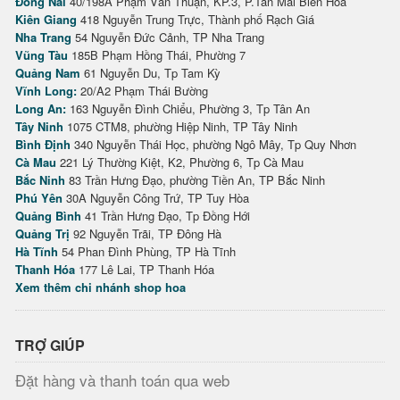
Đồng Nai
40/198A Phạm Văn Thuận, KP.3, P.Tân Mai Biên Hòa
Kiên Giang
418 Nguyễn Trung Trực, Thành phố Rạch Giá
Nha Trang
54 Nguyễn Đức Cảnh, TP Nha Trang
Vũng Tàu
185B Phạm Hồng Thái, Phường 7
Quảng Nam
61 Nguyễn Du, Tp Tam Kỳ
Vĩnh Long:
20/A2 Phạm Thái Bường
Long An:
163 Nguyễn Đình Chiểu, Phường 3, Tp Tân An
Tây Ninh
1075 CTM8, phường Hiệp Ninh, TP Tây Ninh
Bình Định
340 Nguyễn Thái Học, phường Ngô Mây, Tp Quy Nhơn
Cà Mau
221 Lý Thường Kiệt, K2, Phường 6, Tp Cà Mau
Bắc Ninh
83 Trần Hưng Đạo, phường Tiền An, TP Bắc Ninh
Phú Yên
30A Nguyễn Công Trứ, TP Tuy Hòa
Quảng Bình
41 Trần Hưng Đạo, Tp Đồng Hới
Quảng Trị
92 Nguyễn Trãi, TP Đông Hà
Hà Tĩnh
54 Phan Đình Phùng, TP Hà Tĩnh
Thanh Hóa
177 Lê Lai, TP Thanh Hóa
Xem thêm chi nhánh shop hoa
TRỢ GIÚP
Đặt hàng và thanh toán qua web