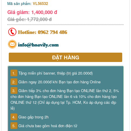
Mã sản phẩm:
VL56532
Giá giảm: 1,400,000 đ
Giá gốc: 1,772,000 đ
Hotline:
0962 794 486
info@hoavily.com
ĐẶT HÀNG
1.
Tặng miễn phí banner, thiệp (trị giá 20.000đ)
2.
Giảm ngay 20.000đ khi Bạn tạo đơn hàng Online
3.
Giảm tiếp 3% cho đơn hàng Bạn tạo ONLINE lần thứ 2, 5%
cho đơn hàng Bạn tạo ONLINE lần 6 và 10% cho đơn hàng tạo
ONLINE thứ 12 (Chỉ áp dụng tại Tp. HCM, Ko áp dụng các dịp
lễ)
4.
Giao gấp trong 2h
5.
Giá chưa bao gồm hoá đơn điện tử