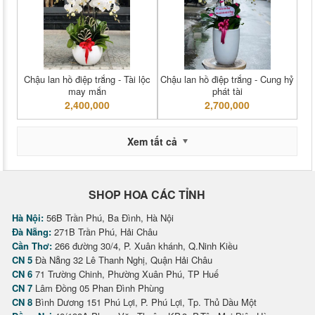
Chậu lan hồ điệp trắng - Tài lộc
Chậu lan hồ điệp trắng - Cung hỷ
may mắn
phát tài
2,400,000
2,700,000
Xem tất cả
SHOP HOA CÁC TỈNH
Hà Nội:
56B Trần Phú, Ba Đình, Hà Nội
Đà Nẵng:
271B Trần Phú, Hải Châu
Cần Thơ:
266 đường 30/4, P. Xuân khánh, Q.Ninh Kiều
CN 5
Đà Nẵng 32 Lê Thanh Nghị, Quận Hải Châu
CN 6
71 Trường Chinh, Phường Xuân Phú, TP Huế
CN 7
Lâm Đồng 05 Phan Đình Phùng
CN 8
Bình Dương 151 Phú Lợi, P. Phú Lợi, Tp. Thủ Dầu Một