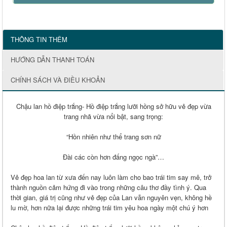
THÔNG TIN THÊM
HƯỚNG DẪN THANH TOÁN
CHÍNH SÁCH VÀ ĐIỀU KHOẢN
Chậu lan hồ điệp trắng- Hồ điệp trắng lưỡi hồng sở hữu vẻ đẹp vừa
trang nhã vừa nổi bật, sang trọng:
“Hồn nhiên như thể trang sơn nữ
Đài các còn hơn đấng ngọc ngà”…
Vẻ đẹp hoa lan từ xưa đến nay luôn làm cho bao trái tim say mê, trở
thành nguồn cảm hứng đi vào trong những câu thơ đầy tình ý. Qua
thời gian, giá trị cũng như vẻ đẹp của Lan vẫn nguyên vẹn, không hề
lu mờ, hơn nữa lại được những trái tim yêu hoa ngày một chú ý hơn