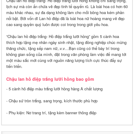
Chậu lan hồ điệp trắng- Hồ điệp trắng lưỡi hồng không chỉ sang trọng,
lịch sự mà còn ẩn chứa vẻ đẹp tinh tế quyến rũ. Là loài hoa có hơn 60
màu khác nhau, sự đa dạng không làm cho mỗi bông hoa kém phần
nổi bật. Bởi vốn dĩ Lan hồ điệp đã là loài hoa nữ hoàng mang vẻ đẹp
cao sang quyền quý luôn được coi trong trong giới yêu hoa.
“Chậu lan hồ điệp trắng- Hồ điệp trắng lưỡi hồng” gồm 5 cành hoa
thích hợp tặng mẹ nhân ngày sinh nhật, tặng đồng nghiệp chúc mừng
thăng chức, tặng sếp nam nữ,.v.v…Bạn cũng có thể bày trí trong
không gian sống của mình, đặt trong văn phòng làm việc để mang tới
một màu sắc mới cùng với nguồn năng lượng tích cực thúc đẩy sự
tiến triển.
Chậu lan hồ điệp trắng lưỡi hồng bao gồm
- 5 cành hô điệp màu trắng lưỡi hồng hàng A chất lượng
- Chậu sứ tròn trắng, sang trọng, kích thước phù hợp
- Phụ kiện: Nơ trang trí, tặng kèm banner thông điệp