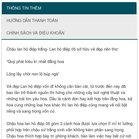
THÔNG TIN THÊM
HƯỚNG DẪN THANH TOÁN
CHÍNH SÁCH VÀ ĐIỀU KHOẢN
Chậu lan hồ điệp trắng- Lan hồ điệp 05 sở hữu vẻ đẹp nên thơ:
“Quý phái kiêu kì nhất đẳng hoa
Lộng lẫy chồi non lộ búp ngà”
Vẻ đẹp Lan hồ điệp vốn dĩ không cần bàn cãi, từ trước đến nay đã
bao lần trở thành nguồn thi hứng cho những cây bút nghệ thuật và
những trái tim yêu hoa. Dẫu là cành đơn hay kết hợp trên lẵng hoa, kệ
hoa cùng những loại hoa khác thì lan hồ điệp cũng mang vẻ nổi bật
riêng và sang trọng vốn có.
Chậu hoa lan hồ điệp 05 gồm 3 cành hoa được lựa chọn tỉ mỉ kĩ lưỡng
phối hợp trên chậu sứ trắng xinh xắn không kém phần sang trọng.
Chậu hoa thích hợp bày trí phòng khách, bàn làm việc hay bất cứ nơi