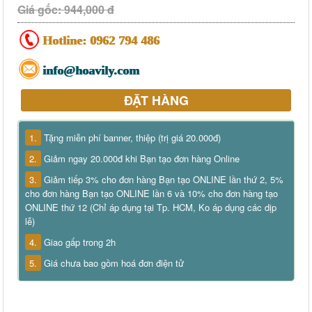
Giá gốc: 944,000 đ
Hotline:
0962 794 486
info@hoavily.com
ĐẶT HÀNG
1.
Tặng miễn phí banner, thiệp (trị giá 20.000đ)
2.
Giảm ngay 20.000đ khi Bạn tạo đơn hàng Online
3.
Giảm tiếp 3% cho đơn hàng Bạn tạo ONLINE lần thứ 2, 5%
cho đơn hàng Bạn tạo ONLINE lần 6 và 10% cho đơn hàng tạo
ONLINE thứ 12 (Chỉ áp dụng tại Tp. HCM, Ko áp dụng các dịp
lễ)
4.
Giao gấp trong 2h
5.
Giá chưa bao gồm hoá đơn điện tử