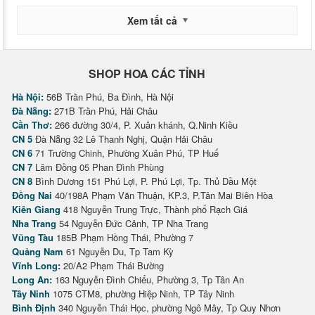
Xem tất cả
SHOP HOA CÁC TỈNH
Hà Nội:
56B Trần Phú, Ba Đình, Hà Nội
Đà Nẵng:
271B Trần Phú, Hải Châu
Cần Thơ:
266 đường 30/4, P. Xuân khánh, Q.Ninh Kiều
CN 5
Đà Nẵng 32 Lê Thanh Nghị, Quận Hải Châu
CN 6
71 Trường Chinh, Phường Xuân Phú, TP Huế
CN 7
Lâm Đồng 05 Phan Đình Phùng
CN 8
Bình Dương 151 Phú Lợi, P. Phú Lợi, Tp. Thủ Dầu Một
Đồng Nai
40/198A Phạm Văn Thuận, KP.3, P.Tân Mai Biên Hòa
Kiên Giang
418 Nguyễn Trung Trực, Thành phố Rạch Giá
Nha Trang
54 Nguyễn Đức Cảnh, TP Nha Trang
Vũng Tàu
185B Phạm Hồng Thái, Phường 7
Quảng Nam
61 Nguyễn Du, Tp Tam Kỳ
Vĩnh Long:
20/A2 Phạm Thái Bường
Long An:
163 Nguyễn Đình Chiểu, Phường 3, Tp Tân An
Tây Ninh
1075 CTM8, phường Hiệp Ninh, TP Tây Ninh
Bình Định
340 Nguyễn Thái Học, phường Ngô Mây, Tp Quy Nhơn