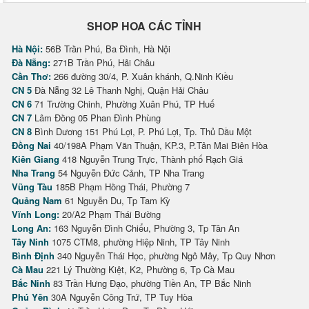
SHOP HOA CÁC TỈNH
Hà Nội:
56B Trần Phú, Ba Đình, Hà Nội
Đà Nẵng:
271B Trần Phú, Hải Châu
Cần Thơ:
266 đường 30/4, P. Xuân khánh, Q.Ninh Kiều
CN 5
Đà Nẵng 32 Lê Thanh Nghị, Quận Hải Châu
CN 6
71 Trường Chinh, Phường Xuân Phú, TP Huế
CN 7
Lâm Đồng 05 Phan Đình Phùng
CN 8
Bình Dương 151 Phú Lợi, P. Phú Lợi, Tp. Thủ Dầu Một
Đồng Nai
40/198A Phạm Văn Thuận, KP.3, P.Tân Mai Biên Hòa
Kiên Giang
418 Nguyễn Trung Trực, Thành phố Rạch Giá
Nha Trang
54 Nguyễn Đức Cảnh, TP Nha Trang
Vũng Tàu
185B Phạm Hồng Thái, Phường 7
Quảng Nam
61 Nguyễn Du, Tp Tam Kỳ
Vĩnh Long:
20/A2 Phạm Thái Bường
Long An:
163 Nguyễn Đình Chiểu, Phường 3, Tp Tân An
Tây Ninh
1075 CTM8, phường Hiệp Ninh, TP Tây Ninh
Bình Định
340 Nguyễn Thái Học, phường Ngô Mây, Tp Quy Nhơn
Cà Mau
221 Lý Thường Kiệt, K2, Phường 6, Tp Cà Mau
Bắc Ninh
83 Trần Hưng Đạo, phường Tiền An, TP Bắc Ninh
Phú Yên
30A Nguyễn Công Trứ, TP Tuy Hòa