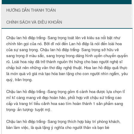
HƯỚNG DẪN THANH TOÁN
CHÍNH SÁCH VÀ ĐIỀU KHOẢN
Chậu lan hồ điệp trắng- Sang trọng toát lên vẻ kiêu sa nổi bật như
chính tên gọi của nó. Bởi dĩ nói đến Lan hồ điệp là nói đến loài hoa
của sự sang trọng. Chậu lan hồ điệp trắng- Sang trọng sở hữu vẻ
sang trọng ở màu sắc, sang trọng trong dáng hình uyển chuyển quyến
rũ. Loài hoa này đã trở thành nguồn thi hứng cho bao người nghệ sĩ
chấp bút nên những vần thơ đầy nghệ thuật. Hoa lan hồ điệp quả thực
là món quà vô giá mà tạo hóa ban tặng cho con người nhìn ngắm, yêu
quý, trân trọng.
Chậu lan hồ điệp trắng -Sang trọng gồm 6 cành hoa được lựa chọn tỉ
mỉ kĩ càng mang vẻ đẹp hoàn hảo, phối hợp với chậu sứ trắng cao
cấp và trang trí tiểu cảnh hoa sao tím hoàn thành 1 sản phẩm sang
trọng- ấn tượng- tuyệt mỹ.
Chậu lan hồ điệp trắng- Sang trọng thích hợp bày trí phòng khách,
bàn làm việc, là quà tặng ý nghĩa cho người thân và bạn bè