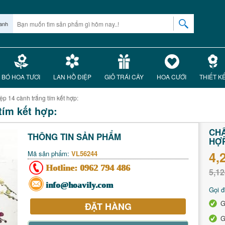
anh
BÓ HOA TƯƠI
LAN HỒ ĐIỆP
GIỎ TRÁI CÂY
HOA CƯỚI
THIẾT K
ệp 14 cành trắng tím kết hợp:
tím kết hợp:
CHẬ
THÔNG TIN SẢN PHẨM
HỢ
4,
Mã sản phẩm:
VL56244
Hotline:
0962 794 486
5,12
info@hoavily.com
Gọi đ
G
ĐẶT HÀNG
G