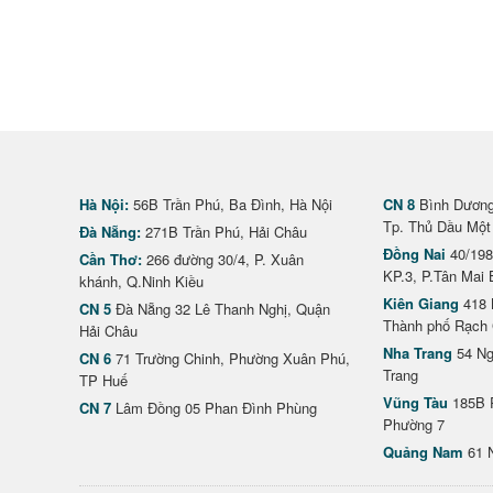
Hà Nội:
56B Trần Phú, Ba Đình, Hà Nội
CN 8
Bình Dương 
Tp. Thủ Dầu Một
Đà Nẵng:
271B Trần Phú, Hải Châu
Đồng Nai
40/198
Cần Thơ:
266 đường 30/4, P. Xuân
KP.3, P.Tân Mai 
khánh, Q.Ninh Kiều
Kiên Giang
418 
CN 5
Đà Nẵng 32 Lê Thanh Nghị, Quận
Thành phố Rạch 
Hải Châu
Nha Trang
54 Ng
CN 6
71 Trường Chinh, Phường Xuân Phú,
Trang
TP Huế
Vũng Tàu
185B 
CN 7
Lâm Đồng 05 Phan Đình Phùng
Phường 7
Quảng Nam
61 