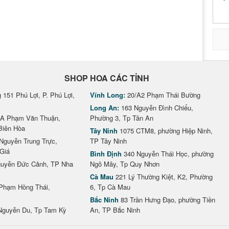
SHOP HOA CÁC TỈNH
151 Phú Lợi, P. Phú Lợi,
Vĩnh Long:
20/A2 Phạm Thái Bường
Long An:
163 Nguyễn Đình Chiểu,
A Phạm Văn Thuận,
Phường 3, Tp Tân An
Biên Hòa
Tây Ninh
1075 CTM8, phường Hiệp Ninh,
Nguyễn Trung Trực,
TP Tây Ninh
Giá
Bình Định
340 Nguyễn Thái Học, phường
uyễn Đức Cảnh, TP Nha
Ngô Mây, Tp Quy Nhơn
Cà Mau
221 Lý Thường Kiệt, K2, Phường
Phạm Hồng Thái,
6, Tp Cà Mau
Bắc Ninh
83 Trần Hưng Đạo, phường Tiền
Nguyễn Du, Tp Tam Kỳ
An, TP Bắc Ninh