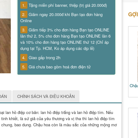
1.
Tặng miễn phí banner, thiệp (trị giá 20.000đ)
GỢI
2.
Giảm ngay 20.000đ khi Bạn tạo đơn hàng
Online
3.
Giảm tiếp 3% cho đơn hàng Bạn tạo ONLINE
lần thứ 2, 5% cho đơn hàng Bạn tạo ONLINE lần 6
và 10% cho đơn hàng tạo ONLINE thứ 12 (Chỉ áp
dụng tại Tp. HCM, Ko áp dụng các dịp lễ)
4.
Giao gấp trong 2h
5.
Giá chưa bao gồm hoá đơn điện tử
Chậu
OÁN
CHÍNH SÁCH VÀ ĐIỀU KHOẢN
ại lan hồ điệp cơ bản: lan hồ điệp trắng và lan hồ điệp tím. Nếu
 tinh khiết, là sứ giả của yêu thương và vị tha thì lan hồ điệp tím
hủy chung, bao dung. Chậu hoa còn là màu sắc của những mộng mơ