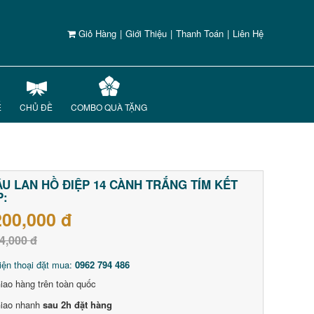
Giỏ Hàng
|
Giới Thiệu
|
Thanh Toán
|
Liên Hệ
Ế
CHỦ ĐỀ
COMBO QUÀ TẶNG
U LAN HỒ ĐIỆP 14 CÀNH TRẮNG TÍM KẾT
P:
200,000 đ
4,000 đ
iện thoại đặt mua:
0962 794 486
iao hàng trên toàn quốc
iao nhanh
sau 2h đặt hàng