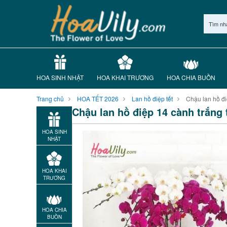
Tìm nh
HOA SINH NHẬT
HOA KHAI TRƯƠNG
HOA CHIA BUỒN
Trang chủ
HOA TẾT 2026
Lan hồ điệp tết
Chậu lan hồ đi
Chậu lan hồ điệp 14 cành trắng 
HOA SINH
NHẬT
HOA KHAI
TRƯƠNG
HOA CHIA
BUỒN