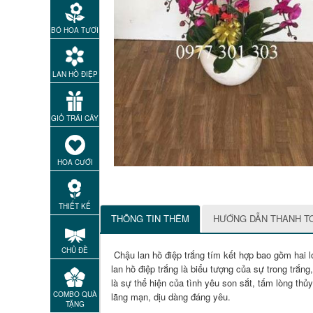
BÓ HOA TƯƠI
LAN HỒ ĐIỆP
GIỎ TRÁI CÂY
HOA CƯỚI
THIẾT KẾ
THÔNG TIN THÊM
HƯỚNG DẪN THANH T
CHỦ ĐỀ
Chậu lan hồ điệp trắng tím kết hợp bao gồm hai lo
lan hồ điệp trắng là biểu tượng của sự trong trắng,
là sự thể hiện của tình yêu son sắt, tấm lòng t
COMBO QUÀ
lãng mạn, dịu dàng đáng yêu.
TẶNG