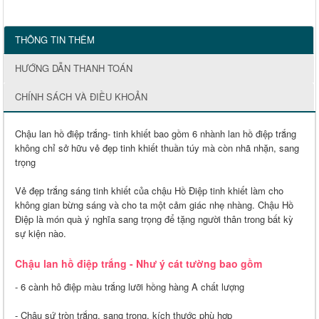
THÔNG TIN THÊM
HƯỚNG DẪN THANH TOÁN
CHÍNH SÁCH VÀ ĐIỀU KHOẢN
Chậu lan hồ điệp trắng- tinh khiết bao gồm 6 nhành lan hồ điệp trắng
không chỉ sở hữu vẻ đẹp tinh khiết thuần túy mà còn nhã nhặn, sang
trọng
Vẻ đẹp trắng sáng tinh khiết của chậu Hồ Điệp tinh khiết làm cho
không gian bừng sáng và cho ta một cảm giác nhẹ nhàng. Chậu Hồ
Điệp là món quà ý nghĩa sang trọng để tặng người thân trong bất kỳ
sự kiện nào.
Chậu lan hồ điệp trắng - Như ý cát tường bao gồm
- 6 cành hô điệp màu trắng lưỡi hồng hàng A chất lượng
- Chậu sứ tròn trắng, sang trọng, kích thước phù hợp