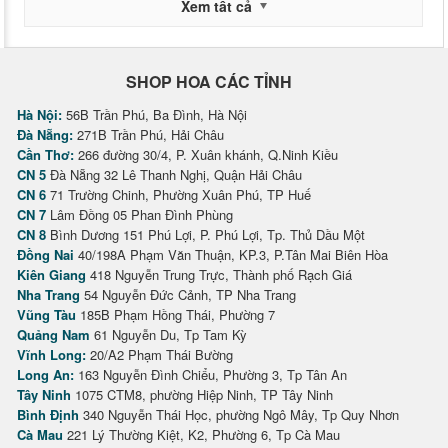
Xem tất cả
SHOP HOA CÁC TỈNH
Hà Nội:
56B Trần Phú, Ba Đình, Hà Nội
Đà Nẵng:
271B Trần Phú, Hải Châu
Cần Thơ:
266 đường 30/4, P. Xuân khánh, Q.Ninh Kiều
CN 5
Đà Nẵng 32 Lê Thanh Nghị, Quận Hải Châu
CN 6
71 Trường Chinh, Phường Xuân Phú, TP Huế
CN 7
Lâm Đồng 05 Phan Đình Phùng
CN 8
Bình Dương 151 Phú Lợi, P. Phú Lợi, Tp. Thủ Dầu Một
Đồng Nai
40/198A Phạm Văn Thuận, KP.3, P.Tân Mai Biên Hòa
Kiên Giang
418 Nguyễn Trung Trực, Thành phố Rạch Giá
Nha Trang
54 Nguyễn Đức Cảnh, TP Nha Trang
Vũng Tàu
185B Phạm Hồng Thái, Phường 7
Quảng Nam
61 Nguyễn Du, Tp Tam Kỳ
Vĩnh Long:
20/A2 Phạm Thái Bường
Long An:
163 Nguyễn Đình Chiểu, Phường 3, Tp Tân An
Tây Ninh
1075 CTM8, phường Hiệp Ninh, TP Tây Ninh
Bình Định
340 Nguyễn Thái Học, phường Ngô Mây, Tp Quy Nhơn
Cà Mau
221 Lý Thường Kiệt, K2, Phường 6, Tp Cà Mau