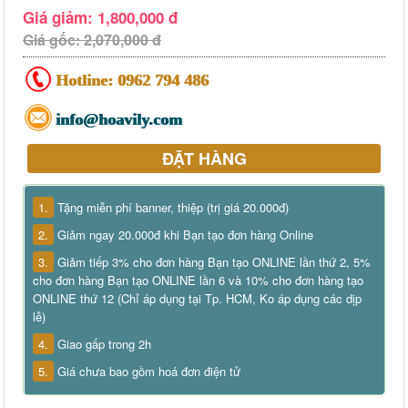
Giá giảm: 1,800,000 đ
Giá gốc: 2,070,000 đ
Hotline:
0962 794 486
info@hoavily.com
ĐẶT HÀNG
1.
Tặng miễn phí banner, thiệp (trị giá 20.000đ)
2.
Giảm ngay 20.000đ khi Bạn tạo đơn hàng Online
3.
Giảm tiếp 3% cho đơn hàng Bạn tạo ONLINE lần thứ 2, 5%
cho đơn hàng Bạn tạo ONLINE lần 6 và 10% cho đơn hàng tạo
ONLINE thứ 12 (Chỉ áp dụng tại Tp. HCM, Ko áp dụng các dịp
lễ)
4.
Giao gấp trong 2h
5.
Giá chưa bao gồm hoá đơn điện tử