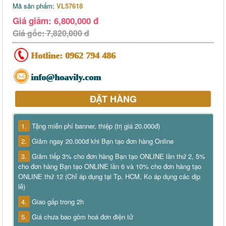
Mã sản phẩm:
VL57618
Giá giảm: 6,800,000 đ
Giá gốc: 7,820,000 đ
Hotline:
0962 794 486
info@hoavily.com
ĐẶT HÀNG
1.
Tặng miễn phí banner, thiệp (trị giá 20.000đ)
2.
Giảm ngay 20.000đ khi Bạn tạo đơn hàng Online
3.
Giảm tiếp 3% cho đơn hàng Bạn tạo ONLINE lần thứ 2, 5%
cho đơn hàng Bạn tạo ONLINE lần 6 và 10% cho đơn hàng tạo
ONLINE thứ 12 (Chỉ áp dụng tại Tp. HCM, Ko áp dụng các dịp
lễ)
4.
Giao gấp trong 2h
5.
Giá chưa bao gồm hoá đơn điện tử