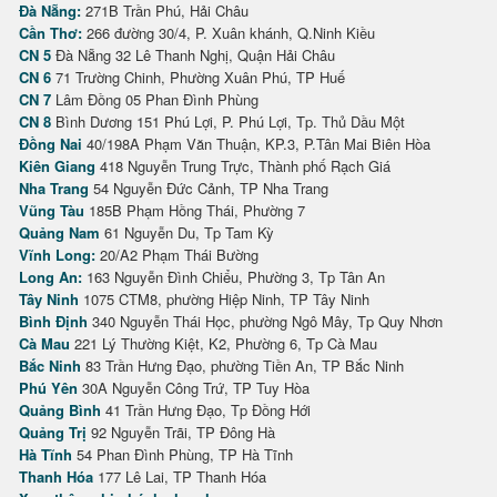
Đà Nẵng:
271B Trần Phú, Hải Châu
Cần Thơ:
266 đường 30/4, P. Xuân khánh, Q.Ninh Kiều
CN 5
Đà Nẵng 32 Lê Thanh Nghị, Quận Hải Châu
CN 6
71 Trường Chinh, Phường Xuân Phú, TP Huế
CN 7
Lâm Đồng 05 Phan Đình Phùng
CN 8
Bình Dương 151 Phú Lợi, P. Phú Lợi, Tp. Thủ Dầu Một
Đồng Nai
40/198A Phạm Văn Thuận, KP.3, P.Tân Mai Biên Hòa
Kiên Giang
418 Nguyễn Trung Trực, Thành phố Rạch Giá
Nha Trang
54 Nguyễn Đức Cảnh, TP Nha Trang
Vũng Tàu
185B Phạm Hồng Thái, Phường 7
Quảng Nam
61 Nguyễn Du, Tp Tam Kỳ
Vĩnh Long:
20/A2 Phạm Thái Bường
Long An:
163 Nguyễn Đình Chiểu, Phường 3, Tp Tân An
Tây Ninh
1075 CTM8, phường Hiệp Ninh, TP Tây Ninh
Bình Định
340 Nguyễn Thái Học, phường Ngô Mây, Tp Quy Nhơn
Cà Mau
221 Lý Thường Kiệt, K2, Phường 6, Tp Cà Mau
Bắc Ninh
83 Trần Hưng Đạo, phường Tiền An, TP Bắc Ninh
Phú Yên
30A Nguyễn Công Trứ, TP Tuy Hòa
Quảng Bình
41 Trần Hưng Đạo, Tp Đồng Hới
Quảng Trị
92 Nguyễn Trãi, TP Đông Hà
Hà Tĩnh
54 Phan Đình Phùng, TP Hà Tĩnh
Thanh Hóa
177 Lê Lai, TP Thanh Hóa