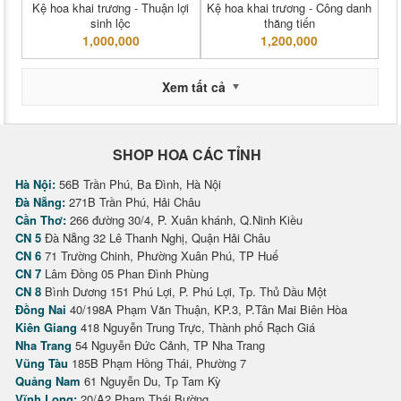
Kệ hoa khai trương - Thuận lợi
Kệ hoa khai trương - Công danh
sinh lộc
thăng tiến
1,000,000
1,200,000
Xem tất cả
SHOP HOA CÁC TỈNH
Hà Nội:
56B Trần Phú, Ba Đình, Hà Nội
Đà Nẵng:
271B Trần Phú, Hải Châu
Cần Thơ:
266 đường 30/4, P. Xuân khánh, Q.Ninh Kiều
CN 5
Đà Nẵng 32 Lê Thanh Nghị, Quận Hải Châu
CN 6
71 Trường Chinh, Phường Xuân Phú, TP Huế
CN 7
Lâm Đồng 05 Phan Đình Phùng
CN 8
Bình Dương 151 Phú Lợi, P. Phú Lợi, Tp. Thủ Dầu Một
Đồng Nai
40/198A Phạm Văn Thuận, KP.3, P.Tân Mai Biên Hòa
Kiên Giang
418 Nguyễn Trung Trực, Thành phố Rạch Giá
Nha Trang
54 Nguyễn Đức Cảnh, TP Nha Trang
Vũng Tàu
185B Phạm Hồng Thái, Phường 7
Quảng Nam
61 Nguyễn Du, Tp Tam Kỳ
Vĩnh Long:
20/A2 Phạm Thái Bường