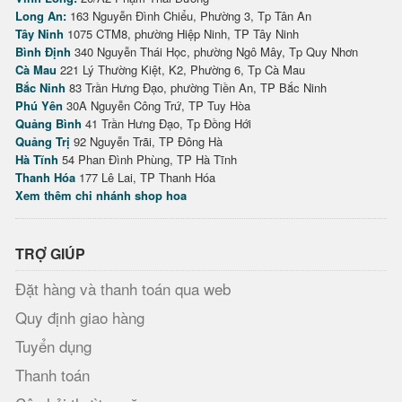
Long An:
163 Nguyễn Đình Chiểu, Phường 3, Tp Tân An
Tây Ninh
1075 CTM8, phường Hiệp Ninh, TP Tây Ninh
Bình Định
340 Nguyễn Thái Học, phường Ngô Mây, Tp Quy Nhơn
Cà Mau
221 Lý Thường Kiệt, K2, Phường 6, Tp Cà Mau
Bắc Ninh
83 Trần Hưng Đạo, phường Tiền An, TP Bắc Ninh
Phú Yên
30A Nguyễn Công Trứ, TP Tuy Hòa
Quảng Bình
41 Trần Hưng Đạo, Tp Đồng Hới
Quảng Trị
92 Nguyễn Trãi, TP Đông Hà
Hà Tĩnh
54 Phan Đình Phùng, TP Hà Tĩnh
Thanh Hóa
177 Lê Lai, TP Thanh Hóa
Xem thêm chi nhánh shop hoa
TRỢ GIÚP
Đặt hàng và thanh toán qua web
Quy định giao hàng
Tuyển dụng
Thanh toán