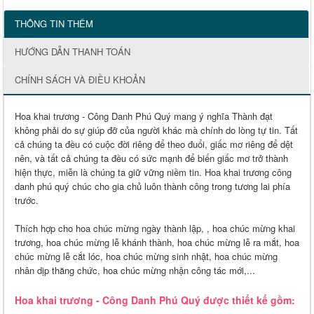
THÔNG TIN THÊM
HƯỚNG DẪN THANH TOÁN
CHÍNH SÁCH VÀ ĐIỀU KHOẢN
Hoa khai trương - Công Danh Phú Quý mang ý nghĩa
Thành đạt
không phải do sự giúp đỡ của người khác mà chính do lòng tự tin. Tất
cả chúng ta đều có cuộc đời riêng để theo đuổi, giấc mơ riêng để dệt
nên, và tất cả chúng ta đều có sức mạnh để biến giấc mơ trở thành
hiện thực, miễn là chúng ta giữ vững niềm tin. Hoa khai trương công
danh phú quý chúc cho gia chủ luôn thành công trong tương lai phía
trước.
Thích hợp cho
hoa chúc mừng ngày thành lập,
, hoa chúc mừng khai
trương, hoa chúc mừng lễ khánh thành, hoa chúc mừng lễ ra mắt, hoa
chúc mừng lễ cắt lóc, hoa chúc mừng sinh nhật, hoa chúc mừng
nhân dịp thăng chức, hoa chúc mừng nhận công tác mới,...
Hoa khai trương - Công Danh Phú Quý được thiết kế gồm: