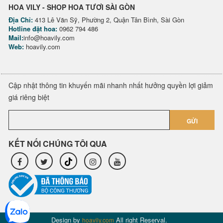
HOA VILY - SHOP HOA TƯƠI SÀI GÒN
Địa Chỉ:
413 Lê Văn Sỹ, Phường 2, Quận Tân Bình, Sài Gòn
Hotline đặt hoa:
0962 794 486
Mail:
info@hoavily.com
Web:
hoavily.com
Cập nhật thông tin khuyến mãi nhanh nhất hưởng quyền lợi giảm
giá riêng biệt
GỬI
KẾT NỐI CHÚNG TÔI QUA
Design by
All right Reserval.
hoavily.com