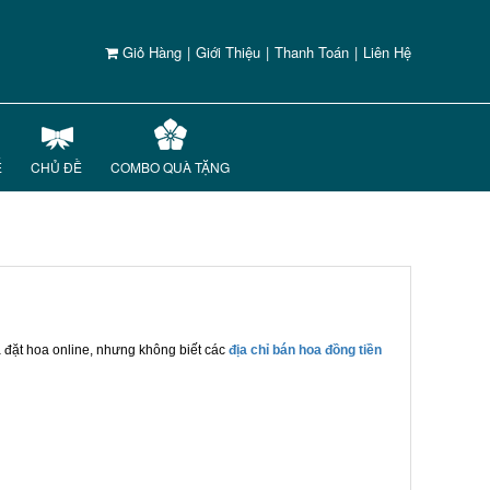
Giỏ Hàng
|
Giới Thiệu
|
Thanh Toán
|
Liên Hệ
Ế
CHỦ ĐỀ
COMBO QUÀ TẶNG
là đặt hoa online, nhưng không biết các
địa chỉ bán hoa đồng tiền