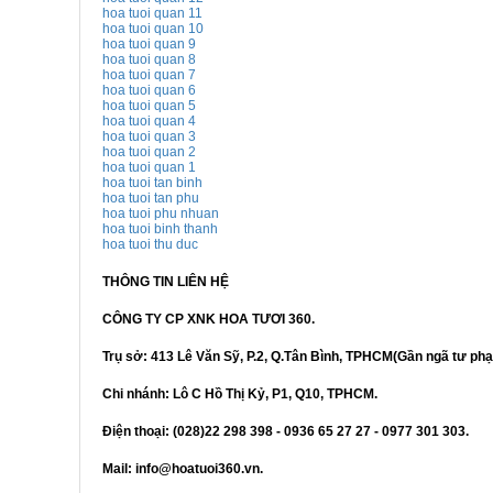
hoa tuoi quan 11
hoa tuoi quan 10
hoa tuoi quan 9
hoa tuoi quan 8
hoa tuoi quan 7
hoa tuoi quan 6
hoa tuoi quan 5
hoa tuoi quan 4
hoa tuoi quan 3
hoa tuoi quan 2
hoa tuoi quan 1
hoa tuoi tan binh
hoa tuoi tan phu
hoa tuoi phu nhuan
hoa tuoi binh thanh
hoa tuoi thu duc
THÔNG TIN LIÊN HỆ
CÔNG TY CP XNK HOA TƯƠI 360.
Trụ sở: 413 Lê Văn Sỹ, P.2, Q.Tân Bình, TPHCM(Gần ngã tư phạ
Chi nhánh: Lô C Hồ Thị Kỷ, P1, Q10, TPHCM.
Điện thoại: (028)22 298 398 - 0936 65 27 27 - 0977 301 303.
Mail: info@hoatuoi360.vn.