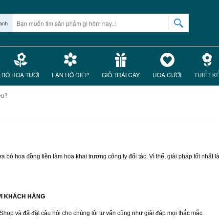
anh
BÓ HOA TƯƠI
LAN HỒ ĐIỆP
GIỎ TRÁI CÂY
HOA CƯỚI
THIẾT K
êu?
 bó hoa đồng tiền làm hoa khai trương công ty đối tác. Vì thế, giải pháp tốt nhất 
LỜI KHÁCH HÀNG
op và đã đặt câu hỏi cho chúng tôi tư vấn cũng như giải đáp mọi thắc mắc.