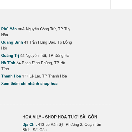
Phú Yên
30A Nguyễn Công Trứ, TP Tuy
Hòa
Quảng Bình
41 Trần Hưng Đạo, Tp Đồng
Hới
Quảng Trị
92 Nguyễn Trãi, TP Đông Hà
Hà Tĩnh
54 Phan Đình Phùng, TP Hà
Tĩnh
Thanh Hóa
177 Lê Lai, TP Thanh Hóa
Xem thêm chi nhánh shop hoa
HOA VILY - SHOP HOA TƯƠI SÀI GÒN
Địa Chỉ:
413 Lê Văn Sỹ, Phường 2, Quận Tân
Bình, Sài Gòn