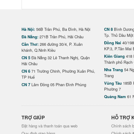
Hà Nội:
56B Trần Phú, Ba Đình, Hà Nội
CN 8
Bình Dương 
Tp. Thủ Dầu Một
Đà Nẵng:
271B Trần Phú, Hải Châu
Đồng Nai
40/198
Cần Thơ:
266 đường 30/4, P. Xuân
KP.3, P.Tân Mai 
khánh, Q.Ninh Kiều
Kiên Giang
418 
CN 5
Đà Nẵng 32 Lê Thanh Nghị, Quận
Thành phố Rạch 
Hải Châu
Nha Trang
54 Ng
CN 6
71 Trường Chinh, Phường Xuân Phú,
Trang
TP Huế
Vũng Tàu
185B 
CN 7
Lâm Đồng 05 Phan Đình Phùng
Phường 7
Quảng Nam
61 
TRỢ GIÚP
HỖ TRỢ 
Đặt hàng và thanh toán qua web
Chính sách b
Quy định giao hàng
Chính sách 