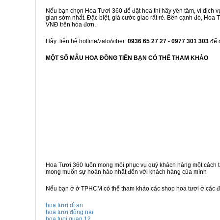
Nếu bạn chọn Hoa Tươi 360 để đặt hoa thì hãy yên tâm, vì dịch v
gian sớm nhất. Đặc biệt, giá cước giao rất rẻ. Bên cạnh đó, Hoa
VNĐ trên hóa đơn.
Hãy liên hệ hotline/zalo/viber:
0936 65 27 27 - 0977 301 303
để 
MỘT SỐ MẪU HOA ĐỒNG TIỀN BẠN CÓ THỂ THAM KHẢO
Hoa Tươi 360 luôn mong mỏi phục vụ quý khách hàng một cách t
mong muốn sự hoàn hảo nhất đến với khách hàng của mình
Nếu bạn ở ở TPHCM có thể tham khảo các shop hoa tươi ở các đị
hoa tươi dĩ an
hoa tươi đồng nai
hoa tuoi quan 12