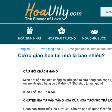
Tìm nh
HOA SINH NHẬT
HOA KHAI TRƯƠNG
HOA CHIA BUỒN
Trang chủ
Tư vấn tặng hoa
Cước giao hoa tại nhà là bao nhi
Cước giao hoa tại nhà là bao nhiêu?
CÂU HỎI KHÁCH HÀNG
Mình hơi bận rộn nên không có thời gian ra cửa hàng hoa chọn lựa
online khi giao hàng có đắt không? Nhờ shop tư vấn giùm!
(Cao Thế Đạt, TPHCM)
CHUYÊN GIA TƯ VẤN TẶNG HOA CỦA HOA TƯƠI 360 TRẢ 
Chào bạn, trước hết Hoa Tươi 360 cảm ơn bạn đã quan tâm đến Sh