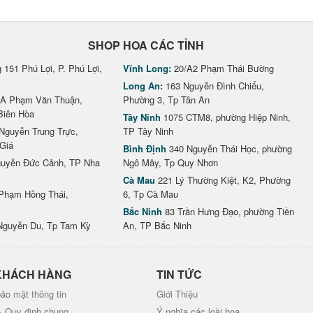
SHOP HOA CÁC TỈNH
151 Phú Lợi, P. Phú Lợi,
Vĩnh Long:
20/A2 Phạm Thái Bường
Long An:
163 Nguyễn Đình Chiểu,
A Phạm Văn Thuận,
Phường 3, Tp Tân An
Biên Hòa
Tây Ninh
1075 CTM8, phường Hiệp Ninh,
Nguyễn Trung Trực,
TP Tây Ninh
Giá
Bình Định
340 Nguyễn Thái Học, phường
uyễn Đức Cảnh, TP Nha
Ngô Mây, Tp Quy Nhơn
Cà Mau
221 Lý Thường Kiệt, K2, Phường
Phạm Hồng Thái,
6, Tp Cà Mau
Bắc Ninh
83 Trần Hưng Đạo, phường Tiền
Nguyễn Du, Tp Tam Kỳ
An, TP Bắc Ninh
KHÁCH HÀNG
TIN TỨC
ảo mật thông tin
Giới Thiệu
& Quy định chung
Ý nghĩa các loài hoa