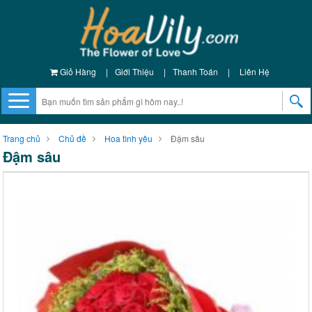
Giỏ Hàng
|
Giới Thiệu
|
Thanh Toán
|
Liên Hệ
Trang chủ
Chủ đề
Hoa tình yêu
Đậm sâu
Đậm sâu