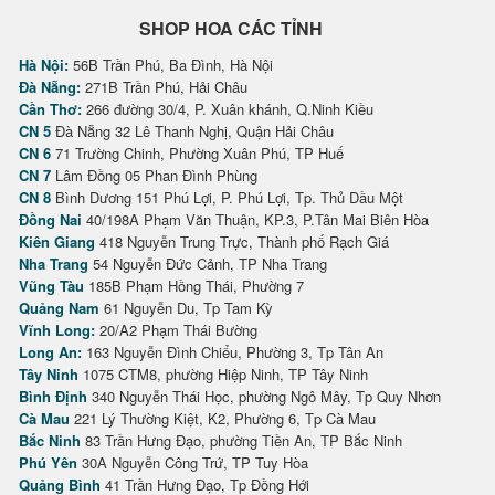
SHOP HOA CÁC TỈNH
Hà Nội:
56B Trần Phú, Ba Đình, Hà Nội
Đà Nẵng:
271B Trần Phú, Hải Châu
Cần Thơ:
266 đường 30/4, P. Xuân khánh, Q.Ninh Kiều
CN 5
Đà Nẵng 32 Lê Thanh Nghị, Quận Hải Châu
CN 6
71 Trường Chinh, Phường Xuân Phú, TP Huế
CN 7
Lâm Đồng 05 Phan Đình Phùng
CN 8
Bình Dương 151 Phú Lợi, P. Phú Lợi, Tp. Thủ Dầu Một
Đồng Nai
40/198A Phạm Văn Thuận, KP.3, P.Tân Mai Biên Hòa
Kiên Giang
418 Nguyễn Trung Trực, Thành phố Rạch Giá
Nha Trang
54 Nguyễn Đức Cảnh, TP Nha Trang
Vũng Tàu
185B Phạm Hồng Thái, Phường 7
Quảng Nam
61 Nguyễn Du, Tp Tam Kỳ
Vĩnh Long:
20/A2 Phạm Thái Bường
Long An:
163 Nguyễn Đình Chiểu, Phường 3, Tp Tân An
Tây Ninh
1075 CTM8, phường Hiệp Ninh, TP Tây Ninh
Bình Định
340 Nguyễn Thái Học, phường Ngô Mây, Tp Quy Nhơn
Cà Mau
221 Lý Thường Kiệt, K2, Phường 6, Tp Cà Mau
Bắc Ninh
83 Trần Hưng Đạo, phường Tiền An, TP Bắc Ninh
Phú Yên
30A Nguyễn Công Trứ, TP Tuy Hòa
Quảng Bình
41 Trần Hưng Đạo, Tp Đồng Hới