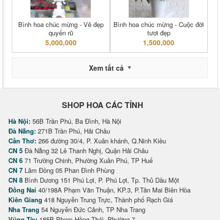
Bình hoa chúc mừng - Vẻ đẹp
Bình hoa chúc mừng - Cuộc đời
quyến rũ
tươi đẹp
5,000,000
1,500,000
Xem tất cả
SHOP HOA CÁC TỈNH
Hà Nội:
56B Trần Phú, Ba Đình, Hà Nội
Đà Nẵng:
271B Trần Phú, Hải Châu
Cần Thơ:
266 đường 30/4, P. Xuân khánh, Q.Ninh Kiều
CN 5
Đà Nẵng 32 Lê Thanh Nghị, Quận Hải Châu
CN 6
71 Trường Chinh, Phường Xuân Phú, TP Huế
CN 7
Lâm Đồng 05 Phan Đình Phùng
CN 8
Bình Dương 151 Phú Lợi, P. Phú Lợi, Tp. Thủ Dầu Một
Đồng Nai
40/198A Phạm Văn Thuận, KP.3, P.Tân Mai Biên Hòa
Kiên Giang
418 Nguyễn Trung Trực, Thành phố Rạch Giá
Nha Trang
54 Nguyễn Đức Cảnh, TP Nha Trang
Vũng Tàu
185B Phạm Hồng Thái, Phường 7