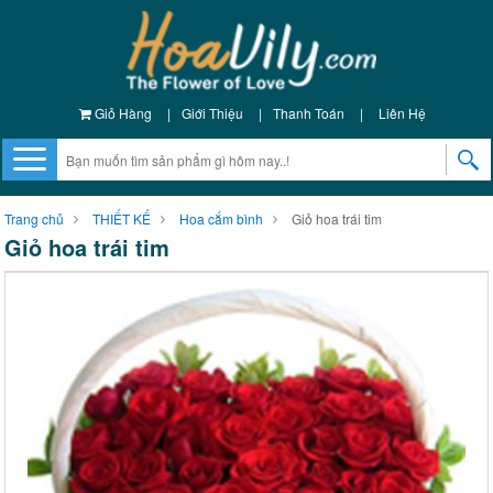
Giỏ Hàng
|
Giới Thiệu
|
Thanh Toán
|
Liên Hệ
Trang chủ
THIẾT KẾ
Hoa cắm bình
Giỏ hoa trái tim
Giỏ hoa trái tim