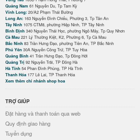
Quảng Nam
61 Nguyễn Du, Tp Tam Kỳ
Vĩnh Long:
20/A2 Phạm Thái Bường
Long An:
163 Nguyễn Đình Chiểu, Phường 3, Tp Tân An
Tây Ninh
1075 CTM8, phường Hiệp Ninh, TP Tây Ninh
Bình Định
340 Nguyễn Thái Học, phường Ngô Mây, Tp Quy Nhơn
Cà Mau
221 Lý Thường Kiệt, K2, Phường 6, Tp Cà Mau
Bắc Ninh
83 Trần Hưng Đạo, phường Tiền An, TP Bắc Ninh
Phú Yên
30A Nguyễn Công Trứ, TP Tuy Hòa
Quảng Bình
41 Trần Hưng Đạo, Tp Đồng Hới
Quảng Trị
92 Nguyễn Trãi, TP Đông Hà
Hà Tĩnh
54 Phan Đình Phùng, TP Hà Tĩnh
Thanh Hóa
177 Lê Lai, TP Thanh Hóa
Xem thêm chi nhánh shop hoa
TRỢ GIÚP
Đặt hàng và thanh toán qua web
Quy định giao hàng
Tuyển dụng