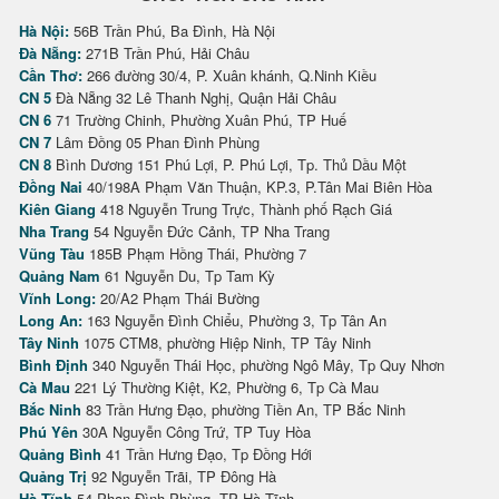
Hà Nội:
56B Trần Phú, Ba Đình, Hà Nội
Đà Nẵng:
271B Trần Phú, Hải Châu
Cần Thơ:
266 đường 30/4, P. Xuân khánh, Q.Ninh Kiều
CN 5
Đà Nẵng 32 Lê Thanh Nghị, Quận Hải Châu
CN 6
71 Trường Chinh, Phường Xuân Phú, TP Huế
CN 7
Lâm Đồng 05 Phan Đình Phùng
CN 8
Bình Dương 151 Phú Lợi, P. Phú Lợi, Tp. Thủ Dầu Một
Đồng Nai
40/198A Phạm Văn Thuận, KP.3, P.Tân Mai Biên Hòa
Kiên Giang
418 Nguyễn Trung Trực, Thành phố Rạch Giá
Nha Trang
54 Nguyễn Đức Cảnh, TP Nha Trang
Vũng Tàu
185B Phạm Hồng Thái, Phường 7
Quảng Nam
61 Nguyễn Du, Tp Tam Kỳ
Vĩnh Long:
20/A2 Phạm Thái Bường
Long An:
163 Nguyễn Đình Chiểu, Phường 3, Tp Tân An
Tây Ninh
1075 CTM8, phường Hiệp Ninh, TP Tây Ninh
Bình Định
340 Nguyễn Thái Học, phường Ngô Mây, Tp Quy Nhơn
Cà Mau
221 Lý Thường Kiệt, K2, Phường 6, Tp Cà Mau
Bắc Ninh
83 Trần Hưng Đạo, phường Tiền An, TP Bắc Ninh
Phú Yên
30A Nguyễn Công Trứ, TP Tuy Hòa
Quảng Bình
41 Trần Hưng Đạo, Tp Đồng Hới
Quảng Trị
92 Nguyễn Trãi, TP Đông Hà
Hà Tĩnh
54 Phan Đình Phùng, TP Hà Tĩnh