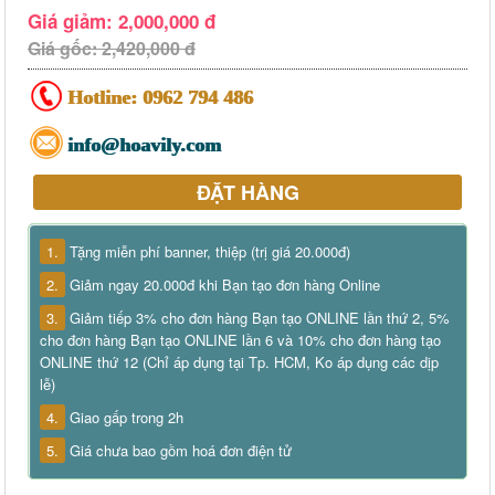
Giá giảm: 2,000,000 đ
Giá gốc: 2,420,000 đ
Hotline:
0962 794 486
info@hoavily.com
ĐẶT HÀNG
1.
Tặng miễn phí banner, thiệp (trị giá 20.000đ)
2.
Giảm ngay 20.000đ khi Bạn tạo đơn hàng Online
3.
Giảm tiếp 3% cho đơn hàng Bạn tạo ONLINE lần thứ 2, 5%
cho đơn hàng Bạn tạo ONLINE lần 6 và 10% cho đơn hàng tạo
ONLINE thứ 12 (Chỉ áp dụng tại Tp. HCM, Ko áp dụng các dịp
lễ)
4.
Giao gấp trong 2h
5.
Giá chưa bao gồm hoá đơn điện tử