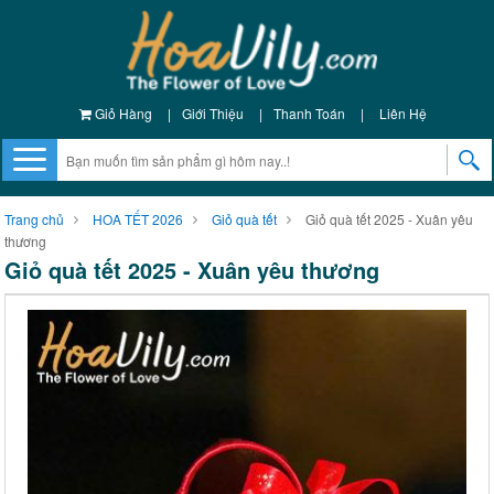
Giỏ Hàng
|
Giới Thiệu
|
Thanh Toán
|
Liên Hệ
Trang chủ
HOA TẾT 2026
Giỏ quà tết
Giỏ quà tết 2025 - Xuân yêu
thương
Giỏ quà tết 2025 - Xuân yêu thương