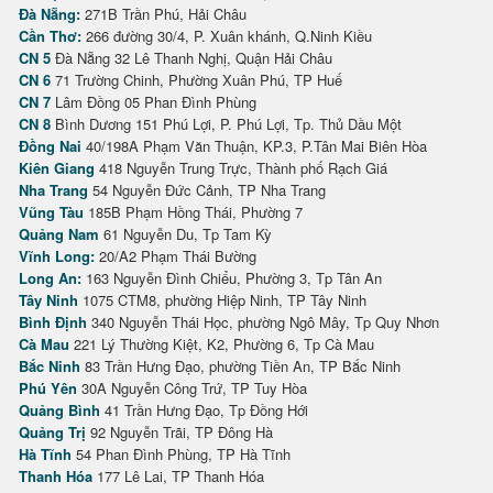
Đà Nẵng:
271B Trần Phú, Hải Châu
Cần Thơ:
266 đường 30/4, P. Xuân khánh, Q.Ninh Kiều
CN 5
Đà Nẵng 32 Lê Thanh Nghị, Quận Hải Châu
CN 6
71 Trường Chinh, Phường Xuân Phú, TP Huế
CN 7
Lâm Đồng 05 Phan Đình Phùng
CN 8
Bình Dương 151 Phú Lợi, P. Phú Lợi, Tp. Thủ Dầu Một
Đồng Nai
40/198A Phạm Văn Thuận, KP.3, P.Tân Mai Biên Hòa
Kiên Giang
418 Nguyễn Trung Trực, Thành phố Rạch Giá
Nha Trang
54 Nguyễn Đức Cảnh, TP Nha Trang
Vũng Tàu
185B Phạm Hồng Thái, Phường 7
Quảng Nam
61 Nguyễn Du, Tp Tam Kỳ
Vĩnh Long:
20/A2 Phạm Thái Bường
Long An:
163 Nguyễn Đình Chiểu, Phường 3, Tp Tân An
Tây Ninh
1075 CTM8, phường Hiệp Ninh, TP Tây Ninh
Bình Định
340 Nguyễn Thái Học, phường Ngô Mây, Tp Quy Nhơn
Cà Mau
221 Lý Thường Kiệt, K2, Phường 6, Tp Cà Mau
Bắc Ninh
83 Trần Hưng Đạo, phường Tiền An, TP Bắc Ninh
Phú Yên
30A Nguyễn Công Trứ, TP Tuy Hòa
Quảng Bình
41 Trần Hưng Đạo, Tp Đồng Hới
Quảng Trị
92 Nguyễn Trãi, TP Đông Hà
Hà Tĩnh
54 Phan Đình Phùng, TP Hà Tĩnh
Thanh Hóa
177 Lê Lai, TP Thanh Hóa