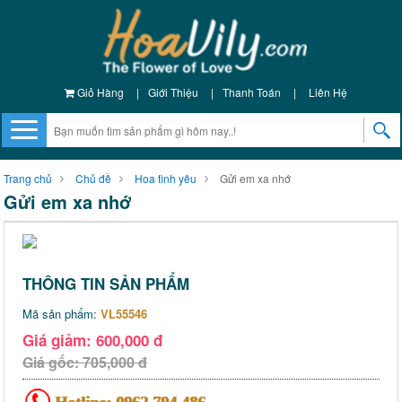
Giỏ Hàng
|
Giới Thiệu
|
Thanh Toán
|
Liên Hệ
Trang chủ
Chủ đề
Hoa tình yêu
Gửi em xa nhớ
Gửi em xa nhớ
THÔNG TIN SẢN PHẨM
Mã sản phẩm:
VL55546
Giá giảm: 600,000 đ
Giá gốc: 705,000 đ