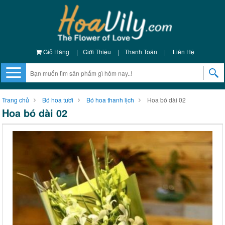
Giỏ Hàng
|
Giới Thiệu
|
Thanh Toán
|
Liên Hệ
Trang chủ
Bó hoa tươi
Bó hoa thanh lịch
Hoa bó dài 02
Hoa bó dài 02