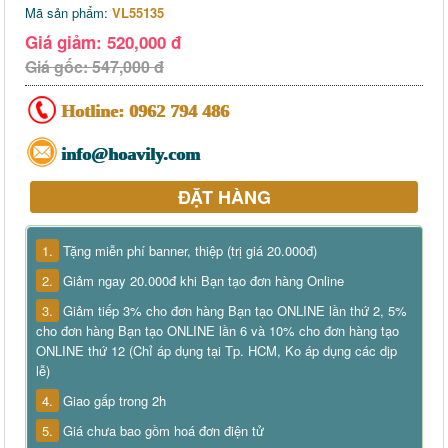
Mã sản phẩm:
VL55135
Giá giảm: 520,000 đ
Giá gốc: 547,000 đ
Hotline:
0962 794 486
info@hoavily.com
ĐẶT HÀNG
1.
Tặng miễn phí banner, thiệp (trị giá 20.000đ)
2.
Giảm ngay 20.000đ khi Bạn tạo đơn hàng Online
3.
Giảm tiếp 3% cho đơn hàng Bạn tạo ONLINE lần thứ 2, 5%
cho đơn hàng Bạn tạo ONLINE lần 6 và 10% cho đơn hàng tạo
ONLINE thứ 12 (Chỉ áp dụng tại Tp. HCM, Ko áp dụng các dịp
lễ)
4.
Giao gấp trong 2h
5.
Giá chưa bao gồm hoá đơn điện tử