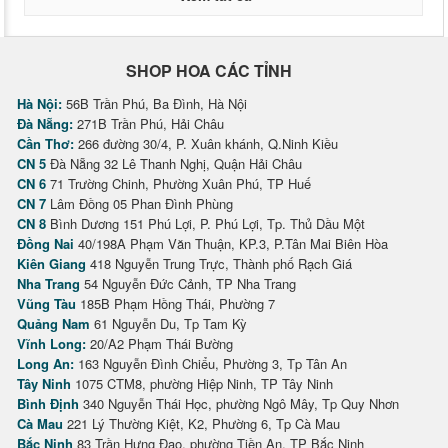
SHOP HOA CÁC TỈNH
Hà Nội:
56B Trần Phú, Ba Đình, Hà Nội
Đà Nẵng:
271B Trần Phú, Hải Châu
Cần Thơ:
266 đường 30/4, P. Xuân khánh, Q.Ninh Kiều
CN 5
Đà Nẵng 32 Lê Thanh Nghị, Quận Hải Châu
CN 6
71 Trường Chinh, Phường Xuân Phú, TP Huế
CN 7
Lâm Đồng 05 Phan Đình Phùng
CN 8
Bình Dương 151 Phú Lợi, P. Phú Lợi, Tp. Thủ Dầu Một
Đồng Nai
40/198A Phạm Văn Thuận, KP.3, P.Tân Mai Biên Hòa
Kiên Giang
418 Nguyễn Trung Trực, Thành phố Rạch Giá
Nha Trang
54 Nguyễn Đức Cảnh, TP Nha Trang
Vũng Tàu
185B Phạm Hồng Thái, Phường 7
Quảng Nam
61 Nguyễn Du, Tp Tam Kỳ
Vĩnh Long:
20/A2 Phạm Thái Bường
Long An:
163 Nguyễn Đình Chiểu, Phường 3, Tp Tân An
Tây Ninh
1075 CTM8, phường Hiệp Ninh, TP Tây Ninh
Bình Định
340 Nguyễn Thái Học, phường Ngô Mây, Tp Quy Nhơn
Cà Mau
221 Lý Thường Kiệt, K2, Phường 6, Tp Cà Mau
Bắc Ninh
83 Trần Hưng Đạo, phường Tiền An, TP Bắc Ninh