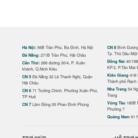
Hà Nội:
56B Trần Phú, Ba Đình, Hà Nội
CN 8
Bình Dương 
Tp. Thủ Dầu Một
Đà Nẵng:
271B Trần Phú, Hải Châu
Đồng Nai
40/198
Cần Thơ:
266 đường 30/4, P. Xuân
KP.3, P.Tân Mai 
khánh, Q.Ninh Kiều
Kiên Giang
418 
CN 5
Đà Nẵng 32 Lê Thanh Nghị, Quận
Thành phố Rạch 
Hải Châu
Nha Trang
54 Ng
CN 6
71 Trường Chinh, Phường Xuân Phú,
Trang
TP Huế
Vũng Tàu
185B 
CN 7
Lâm Đồng 05 Phan Đình Phùng
Phường 7
Quảng Nam
61 