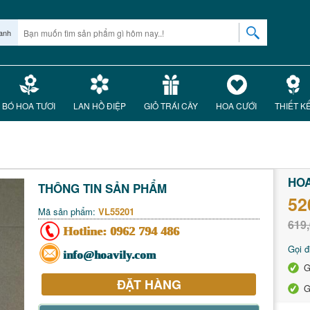
anh
BÓ HOA TƯƠI
LAN HỒ ĐIỆP
GIỎ TRÁI CÂY
HOA CƯỚI
THIẾT K
HOA
THÔNG TIN SẢN PHẨM
52
Mã sản phẩm:
VL55201
619,
Hotline:
0962 794 486
Gọi đ
info@hoavily.com
G
ĐẶT HÀNG
G