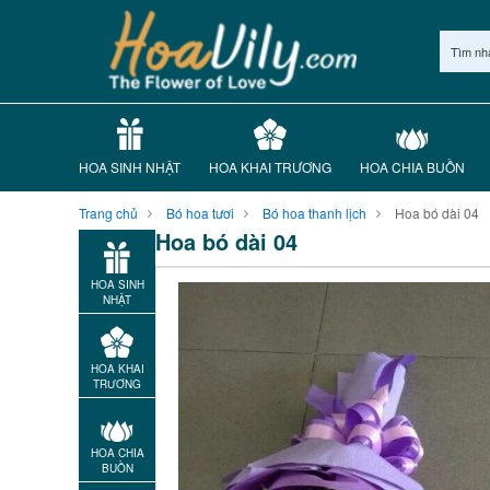
Tìm nh
HOA SINH NHẬT
HOA KHAI TRƯƠNG
HOA CHIA BUỒN
Trang chủ
Bó hoa tươi
Bó hoa thanh lịch
Hoa bó dài 04
Hoa bó dài 04
HOA SINH
NHẬT
HOA KHAI
TRƯƠNG
HOA CHIA
BUỒN