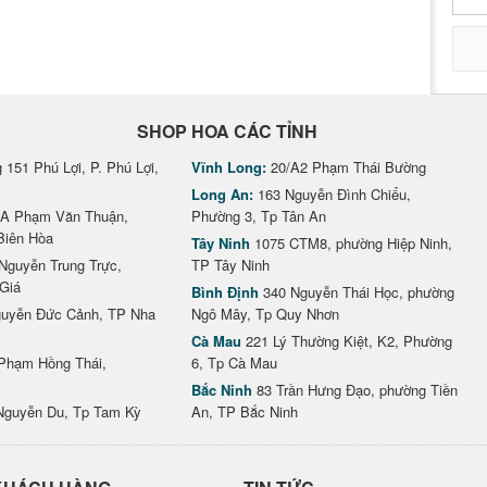
SHOP HOA CÁC TỈNH
151 Phú Lợi, P. Phú Lợi,
Vĩnh Long:
20/A2 Phạm Thái Bường
Long An:
163 Nguyễn Đình Chiểu,
A Phạm Văn Thuận,
Phường 3, Tp Tân An
Biên Hòa
Tây Ninh
1075 CTM8, phường Hiệp Ninh,
Nguyễn Trung Trực,
TP Tây Ninh
Giá
Bình Định
340 Nguyễn Thái Học, phường
uyễn Đức Cảnh, TP Nha
Ngô Mây, Tp Quy Nhơn
Cà Mau
221 Lý Thường Kiệt, K2, Phường
Phạm Hồng Thái,
6, Tp Cà Mau
Bắc Ninh
83 Trần Hưng Đạo, phường Tiền
Nguyễn Du, Tp Tam Kỳ
An, TP Bắc Ninh