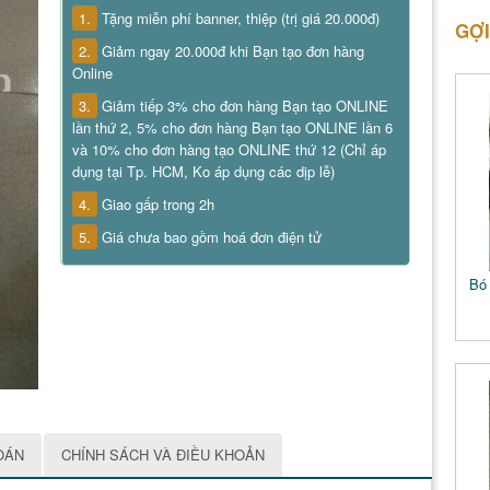
1.
Tặng miễn phí banner, thiệp (trị giá 20.000đ)
GỢI
2.
Giảm ngay 20.000đ khi Bạn tạo đơn hàng
Online
3.
Giảm tiếp 3% cho đơn hàng Bạn tạo ONLINE
lần thứ 2, 5% cho đơn hàng Bạn tạo ONLINE lần 6
và 10% cho đơn hàng tạo ONLINE thứ 12 (Chỉ áp
dụng tại Tp. HCM, Ko áp dụng các dịp lễ)
4.
Giao gấp trong 2h
5.
Giá chưa bao gồm hoá đơn điện tử
Bó 
OÁN
CHÍNH SÁCH VÀ ĐIỀU KHOẢN