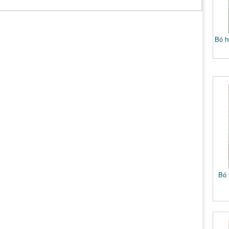
Bó h
Bó 