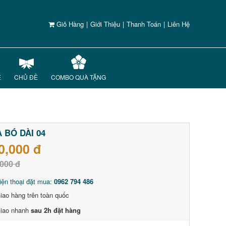
Giỏ Hàng
|
Giới Thiệu
|
Thanh Toán
|
Liên Hệ
Ế
CHỦ ĐỀ
COMBO QUÀ TẶNG
 BÓ DÀI 04
0,000 đ
000 đ
iện thoại đặt mua:
0962 794 486
iao hàng trên toàn quốc
iao nhanh
sau 2h đặt hàng