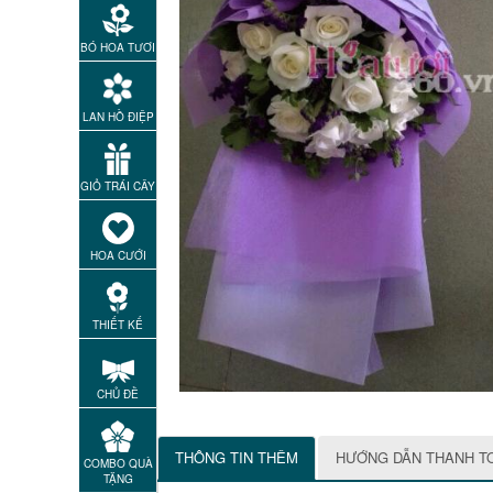
BÓ HOA TƯƠI
LAN HỒ ĐIỆP
GIỎ TRÁI CÂY
HOA CƯỚI
THIẾT KẾ
CHỦ ĐỀ
THÔNG TIN THÊM
HƯỚNG DẪN THANH T
COMBO QUÀ
TẶNG