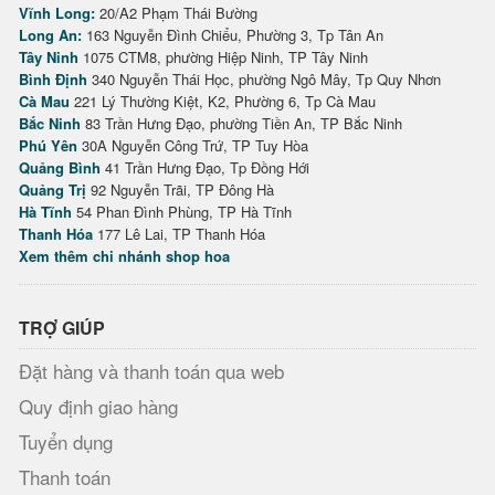
Vĩnh Long:
20/A2 Phạm Thái Bường
Long An:
163 Nguyễn Đình Chiểu, Phường 3, Tp Tân An
Tây Ninh
1075 CTM8, phường Hiệp Ninh, TP Tây Ninh
Bình Định
340 Nguyễn Thái Học, phường Ngô Mây, Tp Quy Nhơn
Cà Mau
221 Lý Thường Kiệt, K2, Phường 6, Tp Cà Mau
Bắc Ninh
83 Trần Hưng Đạo, phường Tiền An, TP Bắc Ninh
Phú Yên
30A Nguyễn Công Trứ, TP Tuy Hòa
Quảng Bình
41 Trần Hưng Đạo, Tp Đồng Hới
Quảng Trị
92 Nguyễn Trãi, TP Đông Hà
Hà Tĩnh
54 Phan Đình Phùng, TP Hà Tĩnh
Thanh Hóa
177 Lê Lai, TP Thanh Hóa
Xem thêm chi nhánh shop hoa
TRỢ GIÚP
Đặt hàng và thanh toán qua web
Quy định giao hàng
Tuyển dụng
Thanh toán