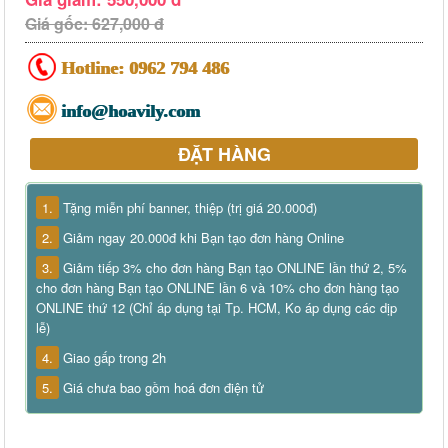
Giá gốc: 627,000 đ
Hotline:
0962 794 486
info@hoavily.com
ĐẶT HÀNG
1.
Tặng miễn phí banner, thiệp (trị giá 20.000đ)
2.
Giảm ngay 20.000đ khi Bạn tạo đơn hàng Online
3.
Giảm tiếp 3% cho đơn hàng Bạn tạo ONLINE lần thứ 2, 5%
cho đơn hàng Bạn tạo ONLINE lần 6 và 10% cho đơn hàng tạo
ONLINE thứ 12 (Chỉ áp dụng tại Tp. HCM, Ko áp dụng các dịp
lễ)
4.
Giao gấp trong 2h
5.
Giá chưa bao gồm hoá đơn điện tử