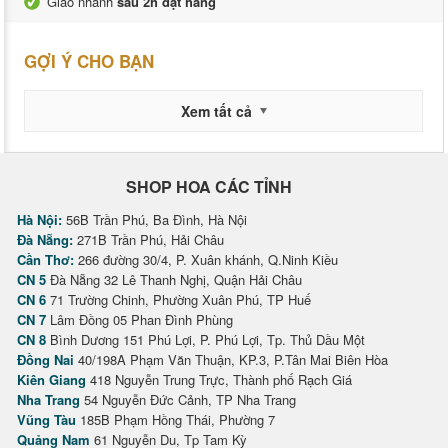
Giao nhanh
sau 2h đặt hàng
GỢI Ý CHO BẠN
Xem tất cả
SHOP HOA CÁC TỈNH
Hà Nội:
56B Trần Phú, Ba Đình, Hà Nội
Đà Nẵng:
271B Trần Phú, Hải Châu
Cần Thơ:
266 đường 30/4, P. Xuân khánh, Q.Ninh Kiều
CN 5
Đà Nẵng 32 Lê Thanh Nghị, Quận Hải Châu
CN 6
71 Trường Chinh, Phường Xuân Phú, TP Huế
CN 7
Lâm Đồng 05 Phan Đình Phùng
CN 8
Bình Dương 151 Phú Lợi, P. Phú Lợi, Tp. Thủ Dầu Một
Đồng Nai
40/198A Phạm Văn Thuận, KP.3, P.Tân Mai Biên Hòa
Kiên Giang
418 Nguyễn Trung Trực, Thành phố Rạch Giá
Nha Trang
54 Nguyễn Đức Cảnh, TP Nha Trang
Vũng Tàu
185B Phạm Hồng Thái, Phường 7
Quảng Nam
61 Nguyễn Du, Tp Tam Kỳ