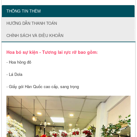
THÔNG TIN THÊM
HƯỚNG DẪN THANH TOÁN
CHÍNH SÁCH VÀ ĐIỀU KHOẢN
Hoa bó sự kiện - Tương lai rực rỡ bao gồm:
- Hoa hồng đỏ
- Lá Dola
- Giấy gói Hàn Quốc cao cấp, sang trọng