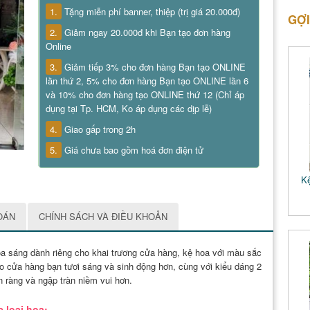
1.
Tặng miễn phí banner, thiệp (trị giá 20.000đ)
GỢI
2.
Giảm ngay 20.000đ khi Bạn tạo đơn hàng
Online
3.
Giảm tiếp 3% cho đơn hàng Bạn tạo ONLINE
lần thứ 2, 5% cho đơn hàng Bạn tạo ONLINE lần 6
và 10% cho đơn hàng tạo ONLINE thứ 12 (Chỉ áp
dụng tại Tp. HCM, Ko áp dụng các dịp lễ)
4.
Giao gấp trong 2h
5.
Giá chưa bao gồm hoá đơn điện tử
Kệ
OÁN
CHÍNH SÁCH VÀ ĐIỀU KHOẢN
a sáng dành riêng cho khai trương cửa hàng, kệ hoa với màu sắc
o cửa hàng bạn tươi sáng và sinh động hơn, cùng với kiểu dáng 2
ộn ràng và ngập tràn niềm vui hơn.
 loại hoa: