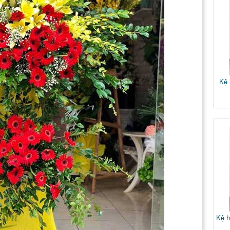
Kệ 
Kệ h