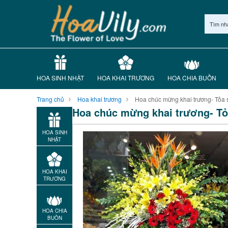
Tìm nh
HOA SINH NHẬT
HOA KHAI TRƯƠNG
HOA CHIA BUỒN
Trang chủ
Hoa khai trương
Hoa chúc mừng khai trương- Tỏa
Hoa chúc mừng khai trương- Tỏ
HOA SINH
NHẬT
HOA KHAI
TRƯƠNG
HOA CHIA
BUỒN