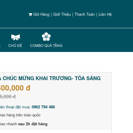
Giỏ Hàng
|
Giới Thiệu
|
Thanh Toán
|
Liên Hệ
Ế
CHỦ ĐỀ
COMBO QUÀ TẶNG
 CHÚC MỪNG KHAI TRƯƠNG- TỎA SÁNG
500,000 đ
5,000 đ
iện thoại đặt mua:
0962 794 486
iao hàng trên toàn quốc
iao nhanh
sau 2h đặt hàng