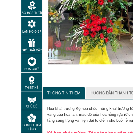
BÓ HOA TƯƠI
LAN HỒ ĐIỆP
GIỎ TRÁI CÂY
HOA CƯỚI
THIẾT KẾ
THÔNG TIN THÊM
HƯỚNG DẪN THANH T
CHỦ ĐỀ
Hoa khai trương-Kệ hoa chúc mừng khai trương tỏ
vàng của hoa lan, màu đỏ của hoa hồng rực rỡ ch
tầng sang trọng và hiện đại tô điểm cho buổi lễ r
COMBO QUÀ
TẶNG
Kệ hoa chúc mừng- Tỏa sáng bao gồm các