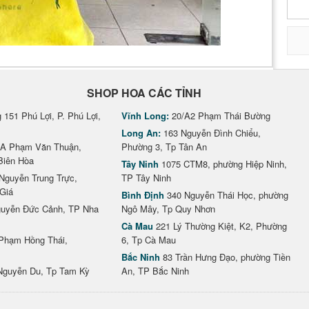
SHOP HOA CÁC TỈNH
151 Phú Lợi, P. Phú Lợi,
Vĩnh Long:
20/A2 Phạm Thái Bường
Long An:
163 Nguyễn Đình Chiểu,
A Phạm Văn Thuận,
Phường 3, Tp Tân An
Biên Hòa
Tây Ninh
1075 CTM8, phường Hiệp Ninh,
Nguyễn Trung Trực,
TP Tây Ninh
Giá
Bình Định
340 Nguyễn Thái Học, phường
uyễn Đức Cảnh, TP Nha
Ngô Mây, Tp Quy Nhơn
Cà Mau
221 Lý Thường Kiệt, K2, Phường
Phạm Hồng Thái,
6, Tp Cà Mau
Bắc Ninh
83 Trần Hưng Đạo, phường Tiền
Nguyễn Du, Tp Tam Kỳ
An, TP Bắc Ninh