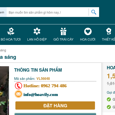
anh
BÓ HOA TƯƠI
LAN HỒ ĐIỆP
GIỎ TRÁI CÂY
HOA CƯỚI
THIẾT K
 sáng
a sáng
HOA
THÔNG TIN SẢN PHẨM
1,
Mã sản phẩm:
VL56648
1,81
Hotline:
0962 794 486
Gọi đ
info@hoavily.com
G
ĐẶT HÀNG
G