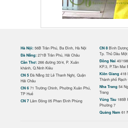
Hà Nội:
56B Trần Phú, Ba Đình, Hà Nội
CN 8
Bình Dương 
Tp. Thủ Dầu Một
Đà Nẵng:
271B Trần Phú, Hải Châu
Đồng Nai
40/198
Cần Thơ:
266 đường 30/4, P. Xuân
KP.3, P.Tân Mai 
khánh, Q.Ninh Kiều
Kiên Giang
418 
CN 5
Đà Nẵng 32 Lê Thanh Nghị, Quận
Thành phố Rạch 
Hải Châu
Nha Trang
54 Ng
CN 6
71 Trường Chinh, Phường Xuân Phú,
Trang
TP Huế
Vũng Tàu
185B 
CN 7
Lâm Đồng 05 Phan Đình Phùng
Phường 7
Quảng Nam
61 