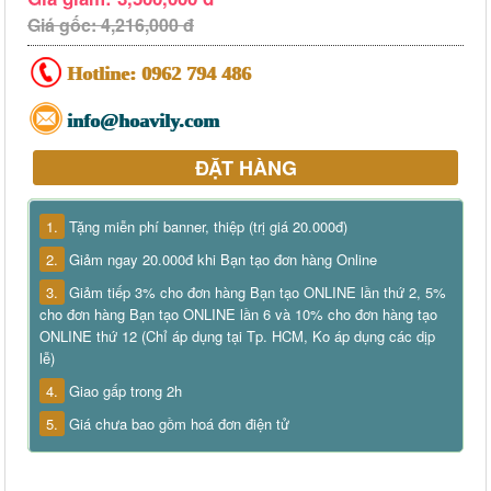
Giá gốc: 4,216,000 đ
Hotline:
0962 794 486
info@hoavily.com
ĐẶT HÀNG
1.
Tặng miễn phí banner, thiệp (trị giá 20.000đ)
2.
Giảm ngay 20.000đ khi Bạn tạo đơn hàng Online
3.
Giảm tiếp 3% cho đơn hàng Bạn tạo ONLINE lần thứ 2, 5%
cho đơn hàng Bạn tạo ONLINE lần 6 và 10% cho đơn hàng tạo
ONLINE thứ 12 (Chỉ áp dụng tại Tp. HCM, Ko áp dụng các dịp
lễ)
4.
Giao gấp trong 2h
5.
Giá chưa bao gồm hoá đơn điện tử