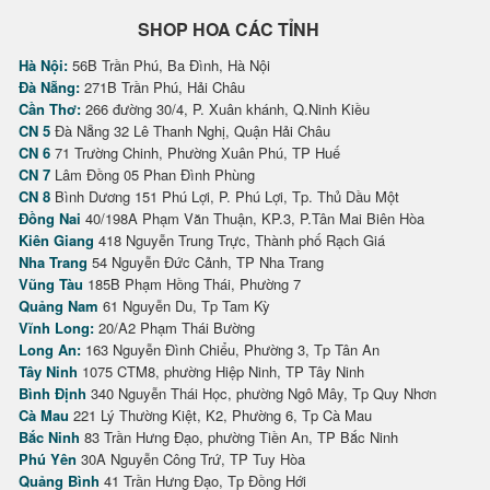
SHOP HOA CÁC TỈNH
Hà Nội:
56B Trần Phú, Ba Đình, Hà Nội
Đà Nẵng:
271B Trần Phú, Hải Châu
Cần Thơ:
266 đường 30/4, P. Xuân khánh, Q.Ninh Kiều
CN 5
Đà Nẵng 32 Lê Thanh Nghị, Quận Hải Châu
CN 6
71 Trường Chinh, Phường Xuân Phú, TP Huế
CN 7
Lâm Đồng 05 Phan Đình Phùng
CN 8
Bình Dương 151 Phú Lợi, P. Phú Lợi, Tp. Thủ Dầu Một
Đồng Nai
40/198A Phạm Văn Thuận, KP.3, P.Tân Mai Biên Hòa
Kiên Giang
418 Nguyễn Trung Trực, Thành phố Rạch Giá
Nha Trang
54 Nguyễn Đức Cảnh, TP Nha Trang
Vũng Tàu
185B Phạm Hồng Thái, Phường 7
Quảng Nam
61 Nguyễn Du, Tp Tam Kỳ
Vĩnh Long:
20/A2 Phạm Thái Bường
Long An:
163 Nguyễn Đình Chiểu, Phường 3, Tp Tân An
Tây Ninh
1075 CTM8, phường Hiệp Ninh, TP Tây Ninh
Bình Định
340 Nguyễn Thái Học, phường Ngô Mây, Tp Quy Nhơn
Cà Mau
221 Lý Thường Kiệt, K2, Phường 6, Tp Cà Mau
Bắc Ninh
83 Trần Hưng Đạo, phường Tiền An, TP Bắc Ninh
Phú Yên
30A Nguyễn Công Trứ, TP Tuy Hòa
Quảng Bình
41 Trần Hưng Đạo, Tp Đồng Hới