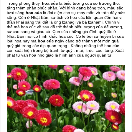
Trong phong thủy,
hoa cúc
là biểu tượng của sự trường thọ,
tăng thêm phần phúc phần. Với hình dáng bông tròn, màu sắc
tươi sáng
hoa cúc
là đại diện cho sự may mắn và tràn đầy sức
sống. Còn ở Nhật Bản, sự tích về hoa cúc liên quan đến hai vị
thần khai sáng trái đất là ông lzanagi và bà lzanami. Chính vì
thế mà hoa cúc về sau đã trở thành biểu tượng của đế vương,
sự cao sang và giàu có. Con của những gia đình quý tộc ở
Nhật Bản mới có hình khắc hoa cúc. Có lẽ bởi sự huyền bí của
loài hoa này mà
hoa cúc
ngày càng trở thành một món quà
quý giá trong các dịp quan trọng . Không những thế hoa cúc
còn xuất hiện trong bộ tranh tứ quý : mai, trúc, cúc ,tùng. Xuất
phát từ văn hóa nho giáo là hình ảnh của người quân tử.