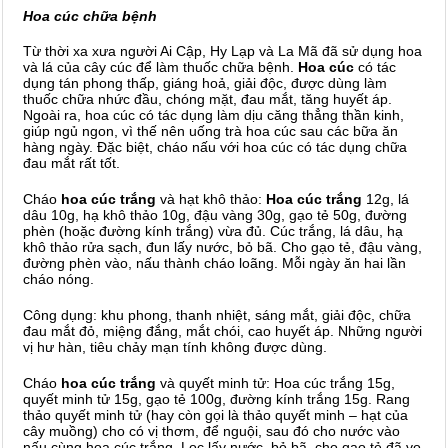
Hoa cúc chữa bệnh
Từ thời xa xưa người Ai Cập, Hy Lạp và La Mã đã sử dụng hoa
và lá của cây cúc để làm thuốc chữa bệnh.
Hoa cúc
có tác
dụng tán phong thấp, giáng hoả, giải độc, được dùng làm
thuốc chữa nhức đầu, chóng mặt, đau mắt, tăng huyết áp.
Ngoài ra, hoa cúc có tác dụng làm dịu căng thẳng thần kinh,
giúp ngủ ngon, vì thế nên uống trà hoa cúc sau các bữa ăn
hàng ngày. Đặc biệt, cháo nấu với hoa cúc có tác dụng chữa
đau mắt rất tốt.
Cháo
hoa cúc trắng
và hạt khô thảo:
Hoa cúc trắng
12g, lá
dâu 10g, hạ khô thảo 10g, đậu vàng 30g, gạo tẻ 50g, đường
phèn (hoặc đường kính trắng) vừa đủ. Cúc trắng, lá dâu, hạ
khô thảo rửa sạch, đun lấy nước, bỏ bã. Cho gạo tẻ, đậu vàng,
đường phèn vào, nấu thành cháo loãng. Mỗi ngày ăn hai lần
cháo nóng.
Công dụng: khu phong, thanh nhiệt, sáng mắt, giải độc, chữa
đau mắt đỏ, miệng đắng, mắt chói, cao huyết áp. Những người
vị hư hàn, tiêu chảy mạn tính không được dùng.
Cháo
hoa cúc trắng
và quyết minh tử: Hoa cúc trắng 15g,
quyết minh tử 15g, gạo tẻ 100g, đường kính trắng 15g. Rang
thảo quyết minh tử (hay còn gọi là thảo quyết minh – hạt của
cây muồng) cho có vị thơm, để nguội, sau đó cho nước vào
nấu cùng hoa cúc trắng. Lọc lấy nước, bỏ bã, cho gạo tẻ đã vo