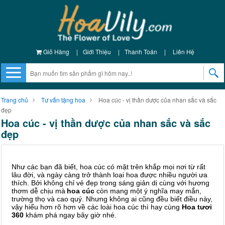
Giỏ Hàng
|
Giới Thiệu
|
Thanh Toán
|
Liên Hệ
Trang chủ
Tư vấn tặng hoa
Hoa cúc - vị thần dược của nhan sắc và sắc
đẹp
Hoa cúc - vị thần dược của nhan sắc và sắc
đẹp
Như các bạn đã biết, hoa cúc có mặt trên khắp mọi nơi từ rất
lâu đời, và ngày càng trở thành loại hoa được nhiều người ưa
thích. Bởi không chỉ vẻ đẹp trong sáng giản dị cùng với hương
thơm dễ chịu mà
hoa cúc
còn mang một ý nghĩa may mắn,
trường thọ và cao quý. Nhưng không ai cũng đều biết điều này,
vậy hiểu hơn rõ hơn về các loài hoa cúc thì hay cùng
Hoa tươi
360
khám phá ngay bây giờ nhé.