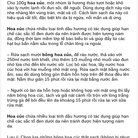
Cho 100g
hoa cúc
, một nhúm lá hương thảo tươi hoặc khô
vào ly nước lạnh rồi đun sôi, để nguội. Dùng dung dịch này rửa
nhẹ nhàng lên vùng trán, mặt và cổ. Cách làm sạch da này có
hiệu quả rất tốt, đặc biệt khi da bị ngứa, nổi mẩn và dị ứng.
Hoa cúc
chứa nhiều loại tinh dầu hương có tác dụng giúp hạn
chế các sắc tố đen dưới da nên tránh được hiện tượng nám
da, đồng thời làm mềm lớp tế bào biểu bì và giúp đẩy lùi các
hạt bụi bẩn nằm sâu trong lỗ chân lông ra ngoài.
– Rửa sạch mười
bông hoa cúc,
để ráo nước, thả vào với
250ml nước tinh khiết, cho thêm 1/3 muỗng nhỏ muối vào đun
nhỏ lửa cho đến khi nước sôi. Lọc bỏ xác hoa, lấy nước hoa
cúc hoà với hai muỗng nhỏ mật ong. Rửa sạch mặt bằng nước
ấm, sau đó dùng bông gòn thấm hỗn hợp trên để thoa đều lên
mặt. Nằm thư giãn 15 phút rồi rửa lại mặt bằng nước ấm.
– Người có làn da hỗn hợp hoặc không hợp với mật ong thì lấy
năm bông hoa cúc, tách và giã nát cánh rồi trộn với lòng trắng
trứng gà để bôi đều lên da khoảng 15 phút rồi rửa lại với sữa
rửa mặt.
Hoa cúc
chứa nhiều loại tinh dầu hương có tác dụng giúp hạn
chế các sắc tố đen dưới da nên tránh được hiện tượng nám
da.
Lưu ý: Chọn lựa những bông hoa cúc thật sạch (không bị phun