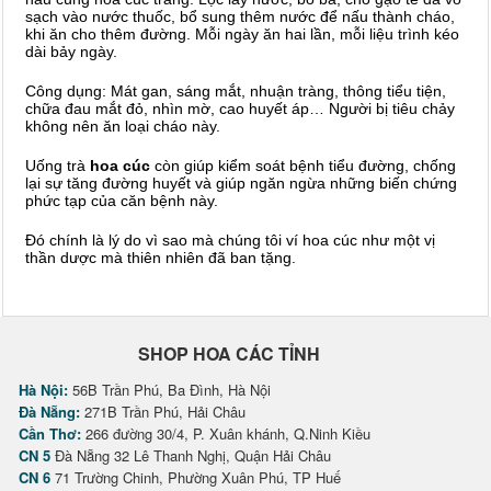
sạch vào nước thuốc, bổ sung thêm nước để nấu thành cháo,
khi ăn cho thêm đường. Mỗi ngày ăn hai lần, mỗi liệu trình kéo
dài bảy ngày.
Công dụng: Mát gan, sáng mắt, nhuận tràng, thông tiểu tiện,
chữa đau mắt đỏ, nhìn mờ, cao huyết áp… Người bị tiêu chảy
không nên ăn loại cháo này.
Uống trà
hoa cúc
còn giúp kiểm soát bệnh tiểu đường, chống
lại sự tăng đường huyết và giúp ngăn ngừa những biến chứng
phức tạp của căn bệnh này.
Đó chính là lý do vì sao mà chúng tôi ví hoa cúc như một vị
thần dược mà thiên nhiên đã ban tặng.
SHOP HOA CÁC TỈNH
Hà Nội:
56B Trần Phú, Ba Đình, Hà Nội
Đà Nẵng:
271B Trần Phú, Hải Châu
Cần Thơ:
266 đường 30/4, P. Xuân khánh, Q.Ninh Kiều
CN 5
Đà Nẵng 32 Lê Thanh Nghị, Quận Hải Châu
CN 6
71 Trường Chinh, Phường Xuân Phú, TP Huế