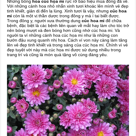
Những bông
hoa cúc họa mi
rực rỡ báo hiệu mùa đông đã về.
Với những cánh hoa nhỏ nhắn xinh tươi khoác lên mình vẻ đẹp
tinh khiết, giản dị đến lạ lùng. Xinh tươi là vậy, nhưng
cúc hoa
mi
còn là một vị thần dược trong đông y mà í tai biết được.
Trong đông y, người xưa thường dung
cúc hoa mi
để chữa
bệnh, đặc biệt là các bệnh liên quan về mắt hay làm cho tóc trở
nên bóng mượt và đen bóng hơn cũng nhờ cúc hoa mi. Và
người ta ví những cánh hoa cúc họa mi như là những con
bướn đậu xung quanh nhị hoa. Cách ví von này càng làm tăng
lên vẻ đẹp tinh khiết và trong sáng của cúc họa mi. Chính vì vẻ
đẹp tuyệt vời này mà cúc họa mi được sử dụng nhiều trong
trang trí và cũng là món quà tặng vô cùng đáng yêu.