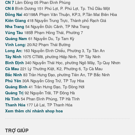
CN 7
Lâm Đồng 05 Phan Đình Phùng
CN 8
Bình Dương 151 Phú Lợi, P. Phú Lợi, Tp. Thủ Dầu Một
Đồng Nai
40/198A Phạm Văn Thuận, KP.3, P.Tân Mai Biên Hòa
Kiên Giang
418 Nguyễn Trung Trực, Thành phố Rạch Giá
Nha Trang
54 Nguyễn Đức Cảnh, TP Nha Trang
Vũng Tàu
185B Phạm Hồng Thái, Phường 7
Quảng Nam
61 Nguyễn Du, Tp Tam Kỳ
Vĩnh Long:
20/A2 Phạm Thái Bường
Long An:
163 Nguyễn Đình Chiểu, Phường 3, Tp Tân An
Tây Ninh
1075 CTM8, phường Hiệp Ninh, TP Tây Ninh
Bình Định
340 Nguyễn Thái Học, phường Ngô Mây, Tp Quy Nhơn
Cà Mau
221 Lý Thường Kiệt, K2, Phường 6, Tp Cà Mau
Bắc Ninh
83 Trần Hưng Đạo, phường Tiền An, TP Bắc Ninh
Phú Yên
30A Nguyễn Công Trứ, TP Tuy Hòa
Quảng Bình
41 Trần Hưng Đạo, Tp Đồng Hới
Quảng Trị
92 Nguyễn Trãi, TP Đông Hà
Hà Tĩnh
54 Phan Đình Phùng, TP Hà Tĩnh
Thanh Hóa
177 Lê Lai, TP Thanh Hóa
Xem thêm chi nhánh shop hoa
TRỢ GIÚP