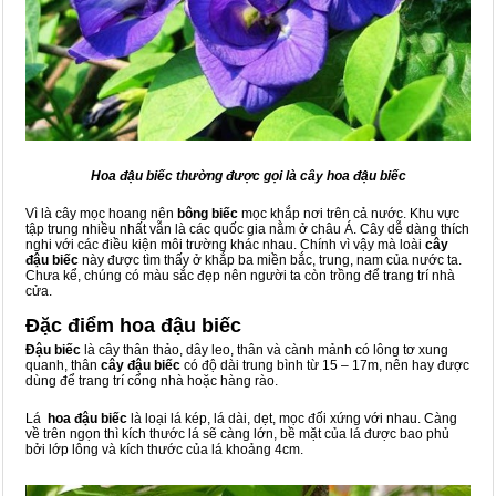
Hoa đậu biếc
thường được gọi là
cây hoa đậu biếc
Vì là cây mọc hoang nên
bông biếc
mọc khắp nơi trên cả nước. Khu vực
tập trung nhiều nhất vẫn là các quốc gia nằm ở châu Á. Cây dễ dàng thích
nghi với các điều kiện môi trường khác nhau. Chính vì vậy mà loài
cây
đậu biếc
này được tìm thấy ở khắp ba miền bắc, trung, nam của nước ta.
Chưa kể, chúng có màu sắc đẹp nên người ta còn trồng để trang trí nhà
cửa.
Đặc điểm hoa đậu biếc
Đậu biếc
là cây thân thảo, dây leo, thân và cành mảnh có lông tơ xung
quanh, thân
cây đậu biếc
có độ dài trung bình từ 15 – 17m, nên hay được
dùng để trang trí cổng nhà hoặc hàng rào.
Lá
hoa đậu biếc
là loại lá kép, lá dài, dẹt, mọc đối xứng với nhau. Càng
về trên ngọn thì kích thước lá sẽ càng lớn, bề mặt của lá được bao phủ
bởi lớp lông và kích thước của lá khoảng 4cm.