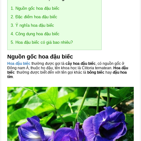
1. Nguồn gốc hoa đậu biếc
2. Đặc điểm hoa đậu biếc
3. Ý nghĩa hoa đậu biếc
4. Công dụng hoa đậu biếc
5. Hoa đậu biếc có giá bao nhiêu?
Nguồn gốc hoa đậu biếc
Hoa đậu biếc
thường được gọi là
cây hoa đậu biếc
, có nguồn gốc ở
Đông nam Á, thuộc họ đậu, tên khoa học là Clitoria ternatean.
Hoa đậu
biếc
thường được biết đến với tên gọi khác là
bông biếc
hay
đậu hoa
tím
.