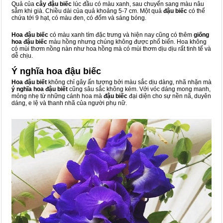
Quả của
cây đậu biếc
lúc đầu có màu xanh, sau chuyển sang màu nâu
sẫm khi già. Chiều dài của quả khoảng 5-7 cm. Một quả
đậu biếc
có thể
chứa tới 9 hạt, có màu đen, có đốm và sáng bóng.
Hoa đậu biếc
có màu xanh tím đặc trưng và hiện nay cũng có thêm
giống
hoa đậu biếc
màu hồng nhưng chúng không được phổ biến. Hoa không
có mùi thơm nồng nàn như hoa hồng mà có mùi thơm dịu dịu rất tinh tế và
dễ chịu.
Ý nghĩa hoa đậu biếc
Hoa đậu biết
không chỉ gây ấn tượng bởi màu sắc dịu dàng, nhã nhặn mà
ý nghĩa hoa đậu biết
cũng sâu sắc không kém. Với vóc dáng mong manh,
mỏng nhẹ từ những cánh hoa mà
đậu biếc
đại diện cho sự nền nã, duyên
dáng, e lệ và thanh nhã của người phụ nữ.