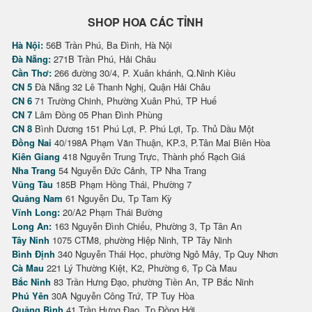
SHOP HOA CÁC TỈNH
Hà Nội:
56B Trần Phú, Ba Đình, Hà Nội
Đà Nẵng:
271B Trần Phú, Hải Châu
Cần Thơ:
266 đường 30/4, P. Xuân khánh, Q.Ninh Kiều
CN 5
Đà Nẵng 32 Lê Thanh Nghị, Quận Hải Châu
CN 6
71 Trường Chinh, Phường Xuân Phú, TP Huế
CN 7
Lâm Đồng 05 Phan Đình Phùng
CN 8
Bình Dương 151 Phú Lợi, P. Phú Lợi, Tp. Thủ Dầu Một
Đồng Nai
40/198A Phạm Văn Thuận, KP.3, P.Tân Mai Biên Hòa
Kiên Giang
418 Nguyễn Trung Trực, Thành phố Rạch Giá
Nha Trang
54 Nguyễn Đức Cảnh, TP Nha Trang
Vũng Tàu
185B Phạm Hồng Thái, Phường 7
Quảng Nam
61 Nguyễn Du, Tp Tam Kỳ
Vĩnh Long:
20/A2 Phạm Thái Bường
Long An:
163 Nguyễn Đình Chiểu, Phường 3, Tp Tân An
Tây Ninh
1075 CTM8, phường Hiệp Ninh, TP Tây Ninh
Bình Định
340 Nguyễn Thái Học, phường Ngô Mây, Tp Quy Nhơn
Cà Mau
221 Lý Thường Kiệt, K2, Phường 6, Tp Cà Mau
Bắc Ninh
83 Trần Hưng Đạo, phường Tiền An, TP Bắc Ninh
Phú Yên
30A Nguyễn Công Trứ, TP Tuy Hòa
Quảng Bình
41 Trần Hưng Đạo, Tp Đồng Hới