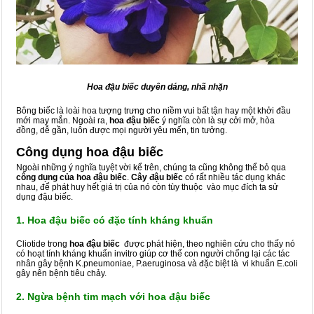
Hoa đậu biếc duyên dáng, nhã nhặn
Bông biếc là loài hoa tượng trưng cho niềm vui bất tận hay một khởi đầu
mới may mắn. Ngoài ra,
hoa đậu biếc
ý nghĩa còn là sự cởi mở, hòa
đồng, dễ gần, luôn được mọi người yêu mến, tin tưởng.
Công dụng hoa đậu biếc
Ngoài những ý nghĩa tuyệt vời kể trên, chúng ta cũng không thể bỏ qua
công dụng của hoa đậu biếc
.
Cây đậu biếc
có rất nhiều tác dụng khác
nhau, để phát huy hết giá trị của nó còn tùy thuộc vào mục đích ta sử
dụng đậu biếc.
1. Hoa đậu biếc có đặc tính kháng khuẩn
Cliotide trong
hoa đậu biếc
được phát hiện, theo nghiên cứu cho thấy nó
có hoạt tính kháng khuẩn invitro giúp cơ thể con người chống lại các tác
nhân gây bệnh K.pneumoniae, P.aeruginosa và đặc biệt là vi khuẩn E.coli
gây nên bệnh tiêu chảy.
2. Ngừa bệnh tim mạch với hoa đậu biếc