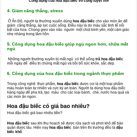
Công dụng của hoa đậu biếc vô cùng tuyệt vời
4. Giảm căng thẳng, stress
Ở Ấn Độ, người ta thường xuyên dùng
hoa đậu biếc
cho vào món ăn để
giảm căng thẳng, áp lực cuộc sống. Điều này là do màu sắc tinh tế nổi
bật của hoa. Chúng gieo vào não người một chút bình yên, một cảm giác
nhẹ nhàng trong tâm hồn.
5. Công dụng hoa đậu biếc giúp ngủ ngon hơn, chữa mất
ngủ
Những người thường xuyên bị mất ngủ có thể uống
trà hoa đậu biếc
mỗi ngày để điều trị chứng mất ngủ và bồi bổ sức khỏe, sắc đẹp.
6. Công dụng của hoa đậu biếc trong ngành thực phẩm
Trong công nghệ thực phẩm,
hoa đậu biếc
được coi là một loại phẩm
màu hoàn toàn tự nhiên và cực kỳ an toàn. Người ta dùng hoa đậu biếc
hàng ngày để pha trà, tạo màu cho các loại bánh, chè, nước hoa quả và
các món ăn ngon.
Hoa đậu biếc có giá bao nhiêu?
Hoa đậu biếc giá bao nhiêu tiền?
Hoa đậu biếc
sau khi thu hoạch sẽ được rửa sạch và phơi khô để bảo
quản được lâu. Hiện nay
hoa đậu biếc
bán trên thị trường đều là
đậu
biếc khô
.