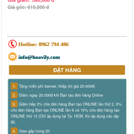
Giá gốc: 619,500 đ
Hotline:
0962 794 486
info@hoavily.com
ĐẶT HÀNG
1.
Tặng miễn phí banner, thiệp (trị giá 20.000đ)
2.
Giảm ngay 20.000đ khi Bạn tạo đơn hàng Online
3.
Giảm tiếp 3% cho đơn hàng Bạn tạo ONLINE lần thứ 2, 5%
cho đơn hàng Bạn tạo ONLINE lần 6 và 10% cho đơn hàng tạo
ONLINE thứ 12 (Chỉ áp dụng tại Tp. HCM, Ko áp dụng các dịp
lễ)
4.
Giao gấp trong 2h