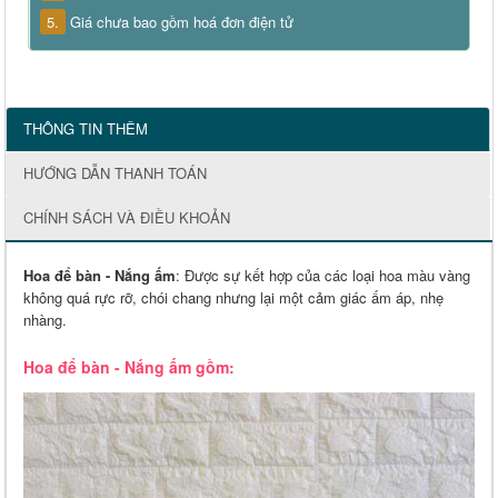
5.
Giá chưa bao gồm hoá đơn điện tử
THÔNG TIN THÊM
HƯỚNG DẪN THANH TOÁN
CHÍNH SÁCH VÀ ĐIỀU KHOẢN
Hoa để bàn - Nắng ấm
: Được sự kết hợp của các loại hoa màu vàng
không quá rực rỡ, chói chang nhưng lại một cảm giác ấm áp, nhẹ
nhàng.
Hoa để bàn - Nắng ấm gồm: