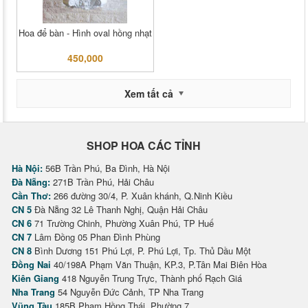
Hoa để bàn - Hình oval hồng nhạt
450,000
Xem tất cả
SHOP HOA CÁC TỈNH
Hà Nội:
56B Trần Phú, Ba Đình, Hà Nội
Đà Nẵng:
271B Trần Phú, Hải Châu
Cần Thơ:
266 đường 30/4, P. Xuân khánh, Q.Ninh Kiều
CN 5
Đà Nẵng 32 Lê Thanh Nghị, Quận Hải Châu
CN 6
71 Trường Chinh, Phường Xuân Phú, TP Huế
CN 7
Lâm Đồng 05 Phan Đình Phùng
CN 8
Bình Dương 151 Phú Lợi, P. Phú Lợi, Tp. Thủ Dầu Một
Đồng Nai
40/198A Phạm Văn Thuận, KP.3, P.Tân Mai Biên Hòa
Kiên Giang
418 Nguyễn Trung Trực, Thành phố Rạch Giá
Nha Trang
54 Nguyễn Đức Cảnh, TP Nha Trang
Vũng Tàu
185B Phạm Hồng Thái, Phường 7