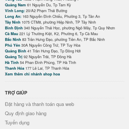
Quảng Nam
61 Nguyễn Du, Tp Tam Kỳ
Vĩnh Long:
20/A2 Phạm Thái Bường
Long An:
163 Nguyễn Đình Chiểu, Phường 3, Tp Tân An
Tây Ninh
1075 CTM8, phường Hiệp Ninh, TP Tây Ninh
Bình Định
340 Nguyễn Thái Học, phường Ngô Mây, Tp Quy Nhơn
Cà Mau
221 Lý Thường Kiệt, K2, Phường 6, Tp Cà Mau
Bắc Ninh
83 Trần Hưng Đạo, phường Tiền An, TP Bắc Ninh
Phú Yên
30A Nguyễn Công Trứ, TP Tuy Hòa
Quảng Bình
41 Trần Hưng Đạo, Tp Đồng Hới
Quảng Trị
92 Nguyễn Trãi, TP Đông Hà
Hà Tĩnh
54 Phan Đình Phùng, TP Hà Tĩnh
Thanh Hóa
177 Lê Lai, TP Thanh Hóa
Xem thêm chi nhánh shop hoa
TRỢ GIÚP
Đặt hàng và thanh toán qua web
Quy định giao hàng
Tuyển dụng