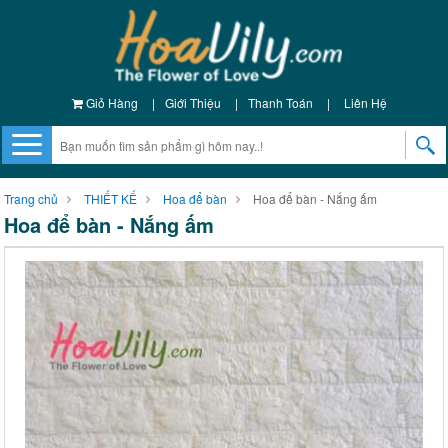
Giỏ Hàng
|
Giới Thiệu
|
Thanh Toán
|
Liên Hệ
Trang chủ
THIẾT KẾ
Hoa để bàn
Hoa để bàn - Nắng ấm
Hoa để bàn - Nắng ấm