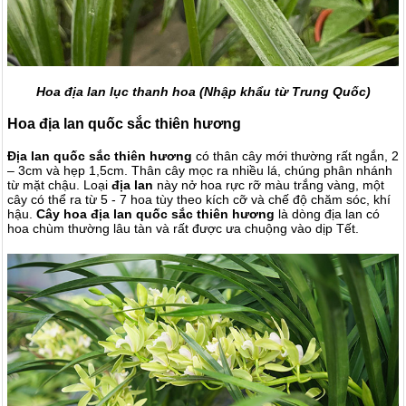
Hoa địa lan lục thanh hoa (Nhập khẩu từ Trung Quốc)
Hoa địa lan quốc sắc thiên hương
Địa lan quốc sắc thiên hương
có thân cây mới thường rất ngắn, 2
– 3cm và hẹp 1,5cm. Thân cây mọc ra nhiều lá, chúng phân nhánh
từ mặt chậu. Loại
địa lan
này nở hoa rực rỡ màu trắng vàng, một
cây có thể ra từ 5 - 7 hoa tùy theo kích cỡ và chế độ chăm sóc, khí
hậu.
Cây hoa địa lan quốc sắc thiên hương
là dòng địa lan có
hoa chùm thường lâu tàn và rất được ưa chuộng vào dịp Tết.