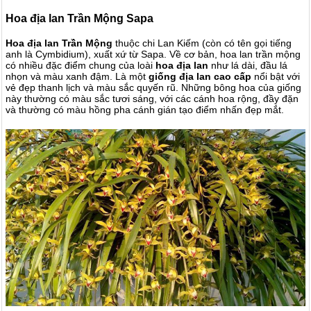
Hoa địa lan Trần Mộng Sapa
Hoa địa lan Trần Mộng
thuộc chi Lan Kiếm (còn có tên gọi tiếng
anh là Cymbidium), xuất xứ từ Sapa. Về cơ bản, hoa lan trần mộng
có nhiều đặc điểm chung của loài
hoa địa lan
như lá dài, đầu lá
nhọn và màu xanh đậm. Là một
giống địa lan cao cấp
nổi bật với
vẻ đẹp thanh lịch và màu sắc quyến rũ. Những bông hoa của giống
này thường có màu sắc tươi sáng, với các cánh hoa rộng, đầy đặn
và thường có màu hồng pha cánh gián tạo điểm nhấn đẹp mắt.