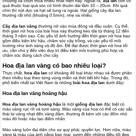
chuộng và chọn mua nhiều nhất hiện nay. Ngoài ra,
địa lan
còn có
quả thuộc loại quả sóc có hình thuôn dài tầm 10 – 20cm. Khi quả
chín thì nứt dọc và hạt sẽ tung ra ngoài. Hạt giống cây địa lan
thường rất nhỏ (khoảng 0.5mm), nhẹ và nhiều.
Cây địa lan vàng
thường nở vào mùa đông và đầu xuân. Cụ thể,
thời gian nở hoa của loài hoa này thường kéo dài từ tháng 12 đến
tháng 3 năm sau. Các yếu tố ảnh hưởng đến thời gian nở hoa bao
gồm điều kiện khí hậu, chăm sóc cây trồng, và các yếu tố môi
trường như ánh sáng và độ ẩm. Để đạt được thời gian nở hoa tối
ưu, cần chú ý đến việc duy trì điều kiện môi trường phù hợp và
chăm sóc đúng cách cho cây.
Hoa địa lan vàng có bao nhiêu loại?
Thực chất,
hoa địa lan
có khoảng 48 loại khác nhau và được phân
theo nhiều loại theo từng vùng miền và thời tiết khí hậu. Trong đó,
phổ biến nhất tại Việt Nam là những
loài hoa địa lan
dưới đây
:
Hoa địa lan vàng hoàng hậu
Hoa địa lan vàng hoàng hậu
là một
giống địa lan
đặc biệt
có
màu vàng rực rỡ và tươi sáng. Màu vàng của hoa có thể có các sắc
thái từ vàng nhạt đến vàng đậm, thường đi kèm với các đốm nhỏ
màu đỏ hoặc nâu tạo điểm nhấn.
Màu vàng luôn đại diện cho sự quý phái, quyền lực. Hơn nữa, màu
vàng là màu của ánh nắng ban mai, vươn đến những điều tốt đẹp,