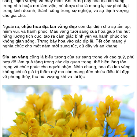
sang, thịnh vượng và may mắn. Khi trưng bày hoa địa lan vàng
trong nhà hoặc nơi làm việc, nó được cho là mang lại sự phát đạt
trong kinh doanh, thành công trong sự nghiệp, và sự thịnh vượng
cho gia chủ.
Ngoài ra,
chậu hoa địa lan vàng đẹp
còn đại diện cho sự ấm áp,
niềm vui, và hạnh phúc. Màu vàng tươi sáng của hoa giúp thu hút
năng lượng tích cực, tạo ra cảm giác bình yên và hạnh phúc cho
không gian sống. Trưng bày hoa vào các dịp lễ, Tết còn mang ý
nghĩa chúc cho một năm mới sung túc, đủ đầy và an khang.
Địa lan vàng
cũng là biểu tượng của sự sang trọng và cao quý, phù
hợp để làm quà tặng trong các dịp quan trọng, thể hiện lòng tôn
trọng và chúc phúc cho người nhận. Nhìn chung, hoa địa lan vàng
không chỉ có giá trị thẩm mỹ mà còn mang đến nhiều điều tốt đẹp
về phong thủy, thu hút vượng khí và tài lộc.