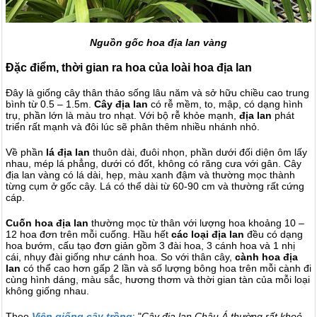
Nguồn gốc hoa địa lan vàng
Đặc điểm, thời gian ra hoa của loài hoa địa lan
Đây là giống cây thân thảo sống lâu năm và sở hữu chiều cao trung
bình từ 0.5 – 1.5m.
Cây địa lan
có rễ mềm, to, mập, có dạng hình
trụ, phần lớn là màu tro nhạt. Với bộ rễ khỏe mạnh,
địa lan
phát
triển rất mạnh và đôi lúc sẽ phân thêm nhiều nhánh nhỏ.
Về phần
lá địa lan
thuôn dài, đuôi nhọn, phần dưới đối diện ôm lấy
nhau, mép lá phẳng, dưới có đốt, không có răng cưa với gân.
Cây
địa lan vàng có lá dài, hẹp, màu xanh đậm và thường mọc thành
từng cụm ở gốc cây. Lá có thể dài từ 60-90 cm và thường rất cứng
cáp.
Cuốn
hoa địa lan
thường mọc từ thân với lượng hoa khoảng 10 –
12 hoa đơn trên mỗi cuống. Hầu hết
các loại
địa lan
đều có dạng
hoa bướm, cấu tạo đơn giản gồm 3 đài hoa, 3 cánh hoa và 1 nhị
cái, nhụy đài giống như cánh hoa. So với thân cây,
cành hoa địa
lan
có thể cao hơn gấp 2 lần và số lượng bông hoa trên mỗi cành đi
cùng hình dáng, màu sắc, hương thơm và thời gian tàn của mỗi loại
không giống nhau.
Theo
Viện giống cây trồng
: "
Cây địa lan Châu Á thường rất khoẻ