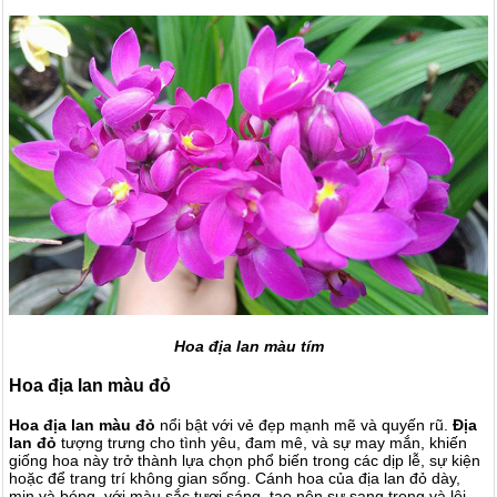
Hoa địa lan màu tím
Hoa địa lan màu đỏ
Hoa địa lan màu đỏ
nổi bật với vẻ đẹp mạnh mẽ và quyến rũ.
Địa
lan đỏ
tượng trưng cho tình yêu, đam mê, và sự may mắn, khiến
giống hoa này trở thành lựa chọn phổ biến trong các dịp lễ, sự kiện
hoặc để trang trí không gian sống. Cánh hoa của địa lan đỏ dày,
mịn và bóng, với màu sắc tươi sáng, tạo nên sự sang trọng và lôi