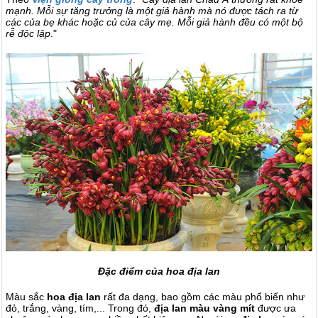
mạnh. Mỗi sự tăng trưởng là một giả hành mà nó được tách ra từ
các của bẹ khác hoặc củ của cây mẹ. Mỗi giả hành đều có một bộ
rễ độc lập
."
Đặc điểm của hoa địa lan
Màu sắc
hoa địa lan
rất đa dạng, bao gồm các màu phổ biến như
đỏ, trắng, vàng, tím,... Trong đó,
địa lan màu vàng mít
được ưa