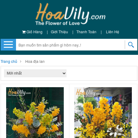
Giỏ Hàng
|
Giới Thiệu
|
Thanh Toán
|
Liên Hệ
Trang chủ
Hoa địa lan