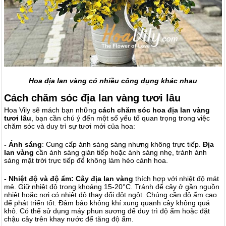
Hoa địa lan vàng có nhiều công dụng khác nhau
Cách chăm sóc địa lan vàng tươi lâu
Hoa Vily sẽ mách bạn những
cách chăm sóc hoa địa lan vàng
tươi lâu
, bạn cần chú ý đến một số yếu tố quan trọng trong việc
chăm sóc và duy trì sự tươi mới của hoa:
- Ánh sáng
: Cung cấp ánh sáng sáng nhưng không trực tiếp.
Địa
lan vàng
cần ánh sáng gián tiếp hoặc ánh sáng nhẹ, tránh ánh
sáng mặt trời trực tiếp để không làm héo cánh hoa.
- Nhiệt độ và độ ẩm: Cây đ
ịa lan vàng
thích hợp với nhiệt độ mát
mẻ. Giữ nhiệt độ trong khoảng 15-20°C. Tránh để cây ở gần nguồn
nhiệt hoặc nơi có nhiệt độ thay đổi đột ngột. Chúng cần độ ẩm cao
để phát triển tốt. Đảm bảo không khí xung quanh cây không quá
khô. Có thể sử dụng máy phun sương để duy trì độ ẩm hoặc đặt
chậu cây trên khay nước để tăng độ ẩm.