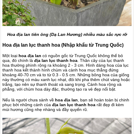
Hoa địa lan tiên ông (Dạ Lan Hương) nhiều màu sắc rực rỡ
Hoa địa lan lục thanh hoa (Nhập khẩu từ Trung Quốc)
Một loại
hoa địa lan
có nguồn gốc từ Trung Quốc không thể bỏ
qua, đó chính là
địa lan lục thanh hoa
. Thân cây của lục thanh
hoa thường phình rộng ra khoảng 2 - 3 cm. Hình dáng hoa của lục
thanh hoa kết thành hình chùm và cành hoa mục thẳng đứng
khoảng 40-70 cm và to từ 0.3 - 0.5 cm. Những bông hoa của giống
này thường có màu xanh lục nhạt, đôi khi pha thêm chút vàng hoặc
trắng, tạo nên sự thanh thoát và sang trọng. Cánh hoa rộng và
phẳng, với chùm hoa dày đặc, thường tạo ra vẻ đẹp nổi bật
.
Nếu là người chưa sành về
hoa địa lan
, bạn sẽ hoàn toàn bị chinh
phục bởi những cánh của
địa lan lục thanh hoa
rất đẹp đi kèm
mùi hương cũng nhẹ nhàng và đầy quyến rũ.