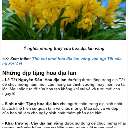
Ý nghĩa phong thủy của hoa địa lan vàng
=>> Xem thêm:
Thú vui chơi hoa địa lan vàng vào dịp Tết của
người Việt
Những dịp tặng hoa địa lan
- Lễ Tết Nguyên Đán
:
Hoa địa lan
thường được tặng trong dịp Tết
để chúc mừng năm mới, cầu mong sự thịnh vượng, may mắn, và tài
lộc. Màu sắc rực rỡ của hoa tạo không khí vui vẻ và tươi mới cho
ngày lễ.
- Sinh nhật
:
Tặng hoa địa lan
cho người thân trong dịp sinh nhật
là cách thể hiện sự quan tâm và chúc mừng. Màu sắc và vẻ đẹp
của hoa sẽ làm cho ngày sinh nhật thêm phần đặc biệt.
- Khai trương
:
Cây địa lan vàng
được sử dụng để chúc mừng khai
trương, mở cửa hàng, hay sự kiện quan trọng, với mong muốn