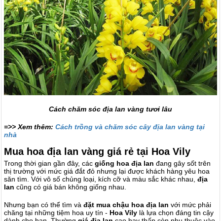
Cách chăm sóc địa lan vàng tươi lâu
=>> Xem thêm:
Cách trồng và chăm sóc cây địa lan vàng tại
nhà
Mua hoa địa lan vàng giá rẻ tại Hoa Vily
Trong thời gian gần đây, các
giống hoa địa lan
đang gây sốt trên
thị trường với mức giá đắt đỏ nhưng lại được khách hàng yêu hoa
săn tìm. Với vô số chủng loại, kích cỡ và màu sắc khác nhau,
địa
lan
cũng có giá bán không giống nhau.
Nhưng bạn có thể tìm và
đặt mua
chậu hoa địa lan
với mức phải
chăng tại những tiệm hoa uy tín -
Hoa Vily
là lựa chọn đáng tin cậy
dành cho bạn. Thường
giá địa lan
cao hay thấp còn phụ thuộc vào