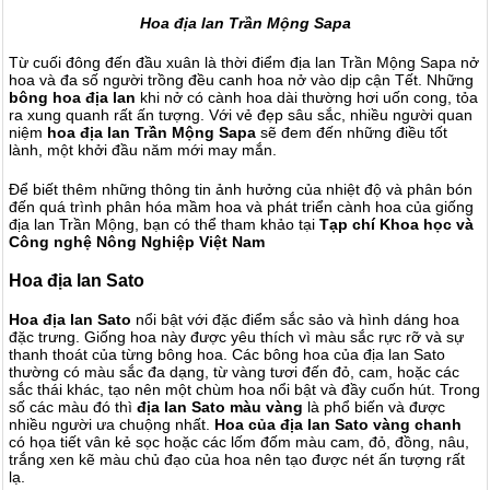
Hoa địa lan Trần Mộng Sapa
Từ cuối đông đến đầu xuân là thời điểm địa lan Trần Mộng Sapa nở
hoa và đa số người trồng đều canh hoa nở vào dịp cận Tết. Những
bông hoa địa lan
khi nở có cành hoa dài thường hơi uốn cong, tỏa
ra xung quanh rất ấn tượng. Với vẻ đẹp sâu sắc, nhiều người quan
niệm
hoa địa lan Trần Mộng Sapa
sẽ đem đến những điều tốt
lành, một khởi đầu năm mới may mắn.
Để biết thêm những thông tin ảnh hưởng của nhiệt độ và phân bón
đến quá trình phân hóa mầm hoa và phát triển cành hoa của giống
địa lan Trần Mộng, bạn có thể tham khảo tại
Tạp chí Khoa học và
Công nghệ Nông Nghiệp Việt Nam
Hoa địa lan Sato
Hoa địa lan Sato
nổi bật với đặc điểm sắc sảo và hình dáng hoa
đặc trưng. Giống hoa này được yêu thích vì màu sắc rực rỡ và sự
thanh thoát của từng bông hoa. Các bông hoa của địa lan Sato
thường có màu sắc đa dạng, từ vàng tươi đến đỏ, cam, hoặc các
sắc thái khác, tạo nên một chùm hoa nổi bật và đầy cuốn hút. Trong
số các màu đó thì
địa lan Sato màu vàng
là phổ biến và được
nhiều người ưa chuộng nhất.
Hoa của địa lan Sato vàng chanh
có họa tiết vân kẻ sọc hoặc các lốm đốm màu cam, đỏ, đồng, nâu,
trắng xen kẽ màu chủ đạo của hoa nên tạo được nét ấn tượng rất
lạ.