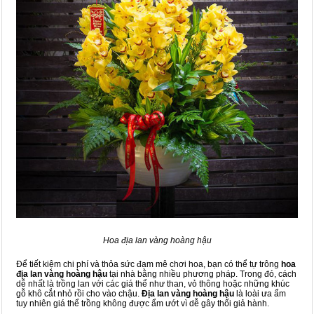
Hoa địa lan vàng hoàng hậu
Để tiết kiệm chi phí và thỏa sức đam mê chơi hoa, bạn có thể tự trông
hoa
địa lan vàng hoàng hậu
tại nhà bằng nhiều phương pháp. Trong đó, cách
dễ nhất là trồng lan với các giá thể như than, vỏ thông hoặc những khúc
gỗ khô cắt nhỏ rồi cho vào chậu.
Địa lan vàng hoàng hậu
là loài ưa ẩm
tuy nhiên giá thể trồng không được ẩm ướt vì dễ gây thối giả hành.