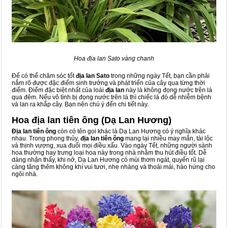
Hoa địa lan Sato vàng chanh
Để có thể chăm sóc tốt
địa lan Sato
trong những ngày Tết, bạn cần phải
nắm rõ được đặc điểm sinh trưởng và phát triển của cây qua từng thời
điểm. Điểm đặc biệt nhất của loài
địa lan
này là không đọng nước trên lá
qua đêm. Nếu vô tình bị đọng nước trên lá thì chiếc lá đó dễ nhiễm bệnh
và lan ra khắp cây. Bạn nên chú ý đến chi tiết này.
Hoa địa lan tiên ông (Dạ Lan Hương)
Địa lan tiên ông
còn có tên gọi khác là Dạ Lan Hương có ý nghĩa khác
nhau. Trong phong thủy,
địa lan tiên ông
mang lại nhiều may mắn, tài lộc
và thịnh vượng, xua đuổi mọi điều xấu. Vào ngày Tết, những người sành
hoa thường hay trưng loại hoa này trong nhà nhằm thu hút điều tốt. Dễ
dàng nhận thấy, khi nở, Dạ Lan Hương có mùi thơm ngát, quyến rũ lại
càng tăng thêm không khí vui tươi, nhẹ nhàng và thoải mái, hào hứng cho
ngôi nhà.