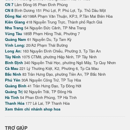
CN 7
Lâm Đồng 05 Phan Đình Phùng
CN 8
Bình Dương 151 Phú Lợi, P. Phú Lợi, Tp. Thủ Dầu Một
Đồng Nai
40/198A Phạm Văn Thuận, KP.3, P.Tân Mai Biên Hòa
Kiên Giang
418 Nguyễn Trung Trực, Thành phố Rạch Giá
Nha Trang
54 Nguyễn Đức Cảnh, TP Nha Trang
Vũng Tàu
185B Phạm Hồng Thái, Phường 7
Quảng Nam
61 Nguyễn Du, Tp Tam Kỳ
Vĩnh Long:
20/A2 Phạm Thái Bường
Long An:
163 Nguyễn Đình Chiểu, Phường 3, Tp Tân An
Tây Ninh
1075 CTM8, phường Hiệp Ninh, TP Tây Ninh
Bình Định
340 Nguyễn Thái Học, phường Ngô Mây, Tp Quy Nhơn
Cà Mau
221 Lý Thường Kiệt, K2, Phường 6, Tp Cà Mau
Bắc Ninh
83 Trần Hưng Đạo, phường Tiền An, TP Bắc Ninh
Phú Yên
30A Nguyễn Công Trứ, TP Tuy Hòa
Quảng Bình
41 Trần Hưng Đạo, Tp Đồng Hới
Quảng Trị
92 Nguyễn Trãi, TP Đông Hà
Hà Tĩnh
54 Phan Đình Phùng, TP Hà Tĩnh
Thanh Hóa
177 Lê Lai, TP Thanh Hóa
Xem thêm chi nhánh shop hoa
TRỢ GIÚP