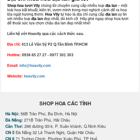
Shop hoa tươi Vily
chúng tôi chuyên cung cấp nhiều loại
địa lan
– một
loài hoa bất khuất, kiên trì, vươn mình trong mọi nghịch cảnh để ra hoa
tỏa ngát hương thơm.
Hoa Vily
tự hào là địa chỉ cung cấp
địa lan
uy tín
với nhiều loại
địa lan
đẹp nhất, đủ kích cỡ. Hãy ghé ngay shop hoa tươi
để thoải sức lựa chọn chậu địa lan đẹp nhất nhé!
Liên hệ với Hoavily qua các cách thức sau.
Địa chỉ:
413 Lê Văn Sỹ P2 Q.Tân Bình TP.HCM
Hotline:
0936 65 27 27 - 0977 301 303
Email:
info@hoavily.com
Website:
hoavily.com
SHOP HOA CÁC TỈNH
Hà Nội:
56B Trần Phú, Ba Đình, Hà Nội
Đà Nẵng:
271B Trần Phú, Hải Châu
Cần Thơ:
266 đường 30/4, P. Xuân khánh, Q.Ninh Kiều
CN 5
Đà Nẵng 32 Lê Thanh Nghị, Quận Hải Châu
CN 6
71 Trường Chinh, Phường Xuân Phú, TP Huế