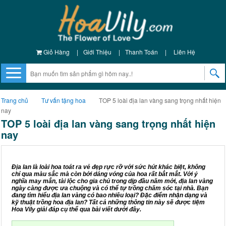
Giỏ Hàng
|
Giới Thiệu
|
Thanh Toán
|
Liên Hệ
Trang chủ
Tư vấn tặng hoa
TOP 5 loài địa lan vàng sang trọng nhất hiện
nay
TOP 5 loài địa lan vàng sang trọng nhất hiện
nay
Địa lan là loài hoa toát ra vẻ đẹp rực rỡ với sức hút khác biệt, không
chỉ qua màu sắc mà còn bởi dáng vóng của hoa rất bắt mắt. Với ý
nghĩa may mắn, tài lộc cho gia chủ trong dịp đầu năm mới, địa lan vàng
ngày càng được ưa chuộng và có thể tự trồng chăm sóc tại nhà. Bạn
đang tìm hiểu địa lan vàng có bao nhiêu loại? Đặc điểm nhận dạng và
kỹ thuật trồng hoa địa lan? Tất cả những thông tin này sẽ được tiệm
Hoa Vily giải đáp cụ thể qua bài viết dưới đây.