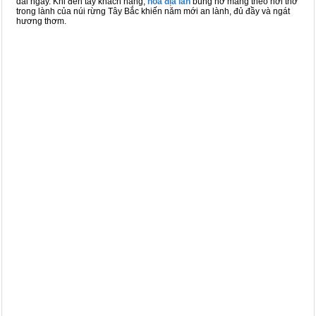
dài ngày. Khi đến tay khách hàng,
hoa địa lan
bung nở mang theo hơi thở
trong lành của núi rừng Tây Bắc khiến năm mới an lành, đủ đầy và ngát
hương thơm.