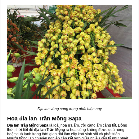
Địa lan vàng sang trọng nhất hiện nay
Hoa địa lan Trần Mộng Sapa
Địa lan Trần Mộng Sapa
là loài hoa ưa ấm, trời càng ấm càng tốt. Đồng
thời, thời tiết để
địa lan Trần Mộng
ra hoa cũng không được quá nóng
hoặc quá lạnh trong thời gian dài làm cây khó sinh sôi và phát triển.
Người trồng lan chuyên nghiệp cần kết hợp giữa nhiều yếu tố như nhiệt