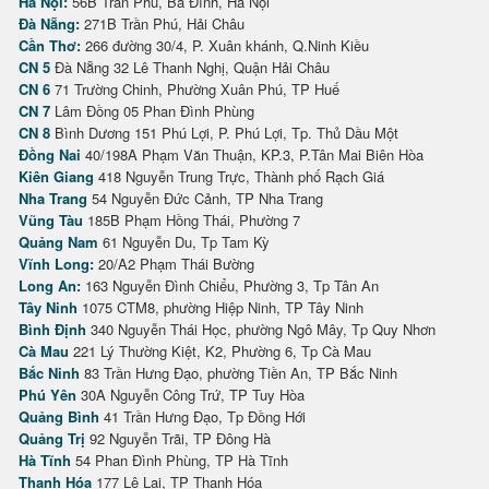
Hà Nội:
56B Trần Phú, Ba Đình, Hà Nội
Đà Nẵng:
271B Trần Phú, Hải Châu
Cần Thơ:
266 đường 30/4, P. Xuân khánh, Q.Ninh Kiều
CN 5
Đà Nẵng 32 Lê Thanh Nghị, Quận Hải Châu
CN 6
71 Trường Chinh, Phường Xuân Phú, TP Huế
CN 7
Lâm Đồng 05 Phan Đình Phùng
CN 8
Bình Dương 151 Phú Lợi, P. Phú Lợi, Tp. Thủ Dầu Một
Đồng Nai
40/198A Phạm Văn Thuận, KP.3, P.Tân Mai Biên Hòa
Kiên Giang
418 Nguyễn Trung Trực, Thành phố Rạch Giá
Nha Trang
54 Nguyễn Đức Cảnh, TP Nha Trang
Vũng Tàu
185B Phạm Hồng Thái, Phường 7
Quảng Nam
61 Nguyễn Du, Tp Tam Kỳ
Vĩnh Long:
20/A2 Phạm Thái Bường
Long An:
163 Nguyễn Đình Chiểu, Phường 3, Tp Tân An
Tây Ninh
1075 CTM8, phường Hiệp Ninh, TP Tây Ninh
Bình Định
340 Nguyễn Thái Học, phường Ngô Mây, Tp Quy Nhơn
Cà Mau
221 Lý Thường Kiệt, K2, Phường 6, Tp Cà Mau
Bắc Ninh
83 Trần Hưng Đạo, phường Tiền An, TP Bắc Ninh
Phú Yên
30A Nguyễn Công Trứ, TP Tuy Hòa
Quảng Bình
41 Trần Hưng Đạo, Tp Đồng Hới
Quảng Trị
92 Nguyễn Trãi, TP Đông Hà
Hà Tĩnh
54 Phan Đình Phùng, TP Hà Tĩnh
Thanh Hóa
177 Lê Lai, TP Thanh Hóa