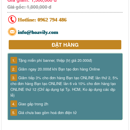
Giá gốc: 1,800,000 đ
Hotline:
0962 794 486
info@hoavily.com
ĐẶT HÀNG
1.
Tặng miễn phí banner, thiệp (trị giá 20.000đ)
2.
Giảm ngay 20.000đ khi Bạn tạo đơn hàng Online
3.
Giảm tiếp 3% cho đơn hàng Bạn tạo ONLINE lần thứ 2, 5%
cho đơn hàng Bạn tạo ONLINE lần 6 và 10% cho đơn hàng tạo
ONLINE thứ 12 (Chỉ áp dụng tại Tp. HCM, Ko áp dụng các dịp
lễ)
4.
Giao gấp trong 2h
5.
Giá chưa bao gồm hoá đơn điện tử