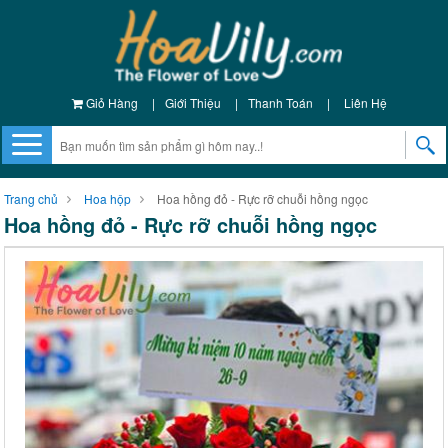
Giỏ Hàng
|
Giới Thiệu
|
Thanh Toán
|
Liên Hệ
Trang chủ
Hoa hộp
Hoa hồng đỏ - Rực rỡ chuỗi hồng ngọc
Hoa hồng đỏ - Rực rỡ chuỗi hồng ngọc