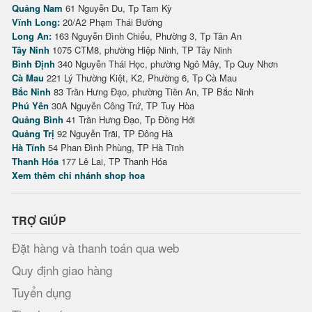
Quảng Nam
61 Nguyễn Du, Tp Tam Kỳ
Vĩnh Long:
20/A2 Phạm Thái Bường
Long An:
163 Nguyễn Đình Chiểu, Phường 3, Tp Tân An
Tây Ninh
1075 CTM8, phường Hiệp Ninh, TP Tây Ninh
Bình Định
340 Nguyễn Thái Học, phường Ngô Mây, Tp Quy Nhơn
Cà Mau
221 Lý Thường Kiệt, K2, Phường 6, Tp Cà Mau
Bắc Ninh
83 Trần Hưng Đạo, phường Tiền An, TP Bắc Ninh
Phú Yên
30A Nguyễn Công Trứ, TP Tuy Hòa
Quảng Bình
41 Trần Hưng Đạo, Tp Đồng Hới
Quảng Trị
92 Nguyễn Trãi, TP Đông Hà
Hà Tĩnh
54 Phan Đình Phùng, TP Hà Tĩnh
Thanh Hóa
177 Lê Lai, TP Thanh Hóa
Xem thêm chi nhánh shop hoa
TRỢ GIÚP
Đặt hàng và thanh toán qua web
Quy định giao hàng
Tuyển dụng