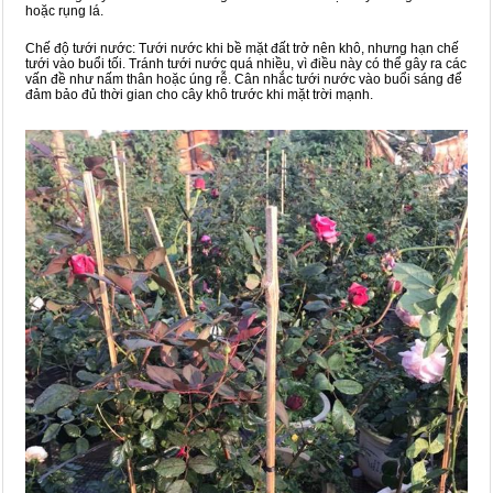
hoặc rụng lá.
Chế độ tưới nước: Tưới nước khi bề mặt đất trở nên khô, nhưng hạn chế
tưới vào buổi tối. Tránh tưới nước quá nhiều, vì điều này có thể gây ra các
vấn đề như nấm thân hoặc úng rễ. Cân nhắc tưới nước vào buổi sáng để
đảm bảo đủ thời gian cho cây khô trước khi mặt trời mạnh.