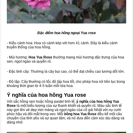
Đặc điểm hoa hồng ngoại Yua rose
- Kiểu cánh hoa: Hoa có cánh kép với hơn 41 cánh. Đây là kiểu cánh
truyền thống của hoa hồng.
- Mùi hương:
Hoa Yua Rose
thường mang mùi hương đặc trưng của hoa
sen, ngọt ngào và quyến rũ.
- Đặc tính cây: Thường là cây bụi cao, có thể đạt chiều cao tương đối lớn.
- Độ lặp: Cây thường có tốc độ lặp hoa tốt, cho phép hoa nở liên tục trong
khoảng thời gian từ 4-5 tuần mỗi lứa hoa.
Ý nghĩa của hoa hồng Yua rose
Với sắc hồng sen hoặc hồng pastel tinh tế,
ý nghĩa của hoa hồng
Yua
Rose
là một biểu tượng của sự thanh khiết và quyến rũ. Màu sắc tinh tế
này gợi lên vẻ đẹp mịn màng và ngọt ngào của cô gái Nhật với nụ cười
phúc hậu và đôi mắt trong veo. Mỗi
bông hoa Yua Rose
đều kể một câu
chuyện của tình yêu và sự quan tâm, và nó đưa đến cảm xúc dịu dàng và
đáng nhớ.