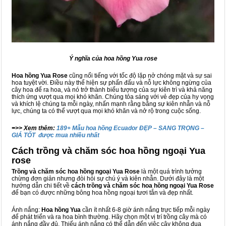
Ý nghĩa của hoa hồng Yua rose
Hoa hồng Yua Rose
cũng nổi tiếng với tốc độ lặp nở chóng mặt và sự sai
hoa tuyệt vời. Điều này thể hiện sự phấn đấu và nỗ lực không ngừng của
cây hoa để ra hoa, và nó trở thành biểu tượng của sự kiên trì và khả năng
thích ứng vượt qua mọi khó khăn. Chúng tỏa sáng với vẻ đẹp của hy vọng
và khích lệ chúng ta mỗi ngày, nhấn mạnh rằng bằng sự kiên nhẫn và nỗ
lực, chúng ta có thể vượt qua mọi khó khăn và nở rộ trong cuộc sống.
=>> Xem thêm:
189+ Mẫu hoa hồng Ecuador ĐẸP – SANG TRỌNG –
GIÁ TỐT được mua nhiều nhất
Cách trồng và chăm sóc hoa hồng ngoại Yua
rose
Trồng và chăm sóc hoa hồng ngoại Yua Rose
là một quá trình tưởng
chừng đơn giản nhưng đòi hỏi sự chú ý và kiên nhẫn. Dưới đây là một
hướng dẫn chi tiết về
cách trồng và chăm sóc hoa hồng ngoại Yua Rose
để bạn có được những bông hoa hồng ngoại tươi tắn và đẹp nhất.
Ánh nắng:
Hoa hồng Yua
cần ít nhất 6-8 giờ ánh nắng trực tiếp mỗi ngày
để phát triển và ra hoa bình thường. Hãy chọn một vị trí trồng cây mà có
ánh nắng đầy đủ. Thiếu ánh nắng có thể dẫn đến việc cây không đua