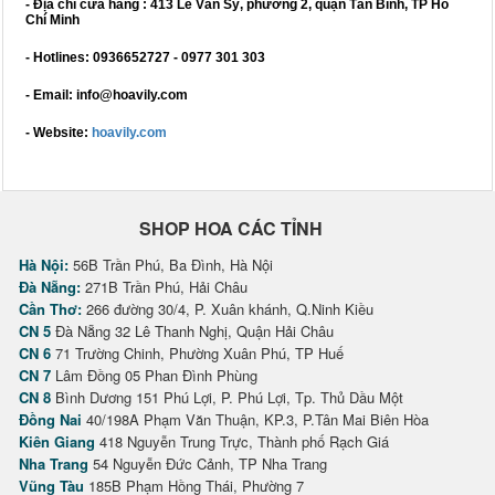
- Địa chỉ cửa hàng : 413 Lê Văn Sỹ, phường 2, quận Tân Bình, TP Hồ
Chí Minh
- Hotlines: 0936652727 - 0977 301 303
- Email: info@hoavily.com
- Website:
hoavily.com
SHOP HOA CÁC TỈNH
Hà Nội:
56B Trần Phú, Ba Đình, Hà Nội
Đà Nẵng:
271B Trần Phú, Hải Châu
Cần Thơ:
266 đường 30/4, P. Xuân khánh, Q.Ninh Kiều
CN 5
Đà Nẵng 32 Lê Thanh Nghị, Quận Hải Châu
CN 6
71 Trường Chinh, Phường Xuân Phú, TP Huế
CN 7
Lâm Đồng 05 Phan Đình Phùng
CN 8
Bình Dương 151 Phú Lợi, P. Phú Lợi, Tp. Thủ Dầu Một
Đồng Nai
40/198A Phạm Văn Thuận, KP.3, P.Tân Mai Biên Hòa
Kiên Giang
418 Nguyễn Trung Trực, Thành phố Rạch Giá
Nha Trang
54 Nguyễn Đức Cảnh, TP Nha Trang
Vũng Tàu
185B Phạm Hồng Thái, Phường 7