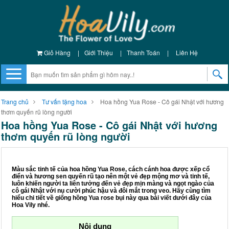
Giỏ Hàng
|
Giới Thiệu
|
Thanh Toán
|
Liên Hệ
Trang chủ
Tư vấn tặng hoa
Hoa hồng Yua Rose - Cô gái Nhật với hương
thơm quyến rũ lòng người
Hoa hồng Yua Rose - Cô gái Nhật với hương
thơm quyến rũ lòng người
Màu sắc tinh tế của hoa hồng Yua Rose, cách cánh hoa được xếp cổ
điển và hương sen quyến rũ tạo nên một vẻ đẹp mộng mơ và tinh tế,
luôn khiến người ta liên tưởng đến vẻ đẹp mịn màng và ngọt ngào của
cô gái Nhật với nụ cười phúc hậu và đôi mắt trong veo. Hãy cùng tìm
hiểu chi tiết về giống hồng Yua rose bụi này qua bài viết dưới đây của
Hoa Vily nhé.
Nội dung