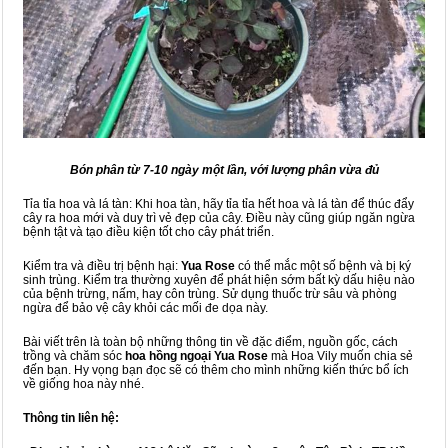
Bón phân từ 7-10 ngày một lần, với lượng phân vừa đủ
Tỉa tỉa hoa và lá tàn: Khi hoa tàn, hãy tỉa tỉa hết hoa và lá tàn để thúc đẩy
cây ra hoa mới và duy trì vẻ đẹp của cây. Điều này cũng giúp ngăn ngừa
bệnh tật và tạo điều kiện tốt cho cây phát triển.
Kiểm tra và điều trị bệnh hại:
Yua Rose
có thể mắc một số bệnh và bị ký
sinh trùng. Kiểm tra thường xuyên để phát hiện sớm bất kỳ dấu hiệu nào
của bệnh trừng, nấm, hay côn trùng. Sử dụng thuốc trừ sâu và phòng
ngừa để bảo vệ cây khỏi các mối đe dọa này.
Bài viết trên là toàn bộ những thông tin về đặc điểm, nguồn gốc, cách
trồng và chăm sóc
hoa hồng ngoại Yua Rose
mà Hoa Vily muốn chia sẻ
đến bạn. Hy vọng bạn đọc sẽ có thêm cho mình những kiến thức bổ ích
về giống hoa này nhé.
Thông tin liên hệ: