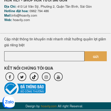
HOA VILY - SHOP HOA TƯƠI SÀI GÒN
Địa Chỉ:
413 Lê Văn Sỹ, Phường 2, Quận Tân Bình, Sài Gòn
Hotline đặt hoa:
0962 794 486
Mail:
info@hoavily.com
Web:
hoavily.com
Cập nhật thông tin khuyến mãi nhanh nhất hưởng quyền lợi giảm
giá riêng biệt
GỬI
KẾT NỐI CHÚNG TÔI QUA
Design by
All right Reserval.
hoavily.com