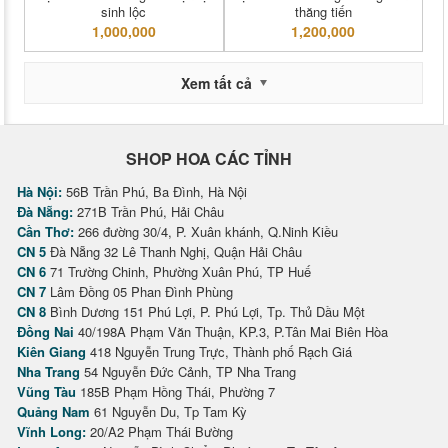
sinh lộc
thăng tiến
1,000,000
1,200,000
Xem tất cả
SHOP HOA CÁC TỈNH
Hà Nội:
56B Trần Phú, Ba Đình, Hà Nội
Đà Nẵng:
271B Trần Phú, Hải Châu
Cần Thơ:
266 đường 30/4, P. Xuân khánh, Q.Ninh Kiều
CN 5
Đà Nẵng 32 Lê Thanh Nghị, Quận Hải Châu
CN 6
71 Trường Chinh, Phường Xuân Phú, TP Huế
CN 7
Lâm Đồng 05 Phan Đình Phùng
CN 8
Bình Dương 151 Phú Lợi, P. Phú Lợi, Tp. Thủ Dầu Một
Đồng Nai
40/198A Phạm Văn Thuận, KP.3, P.Tân Mai Biên Hòa
Kiên Giang
418 Nguyễn Trung Trực, Thành phố Rạch Giá
Nha Trang
54 Nguyễn Đức Cảnh, TP Nha Trang
Vũng Tàu
185B Phạm Hồng Thái, Phường 7
Quảng Nam
61 Nguyễn Du, Tp Tam Kỳ
Vĩnh Long:
20/A2 Phạm Thái Bường