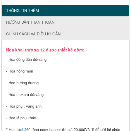
THÔNG TIN THÊM
HƯỚNG DẪN THANH TOÁN
CHÍNH SÁCH VÀ ĐIỀU KHOẢN
Hoa khai trương 12 được thiết kế gồm:
- Hoa đồng tiền đỏ/vàng
- Hoa hồng môn
- Hoa hướng dương
- Hoa mokara đỏ/vàng
- Hoa phụ : vàng anh
- Hoa lá phụ khác
*
Hoa tươi 360
tặng ngay banner (trị giá 20.000VND) để gửi lời chúc