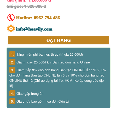
Giá gốc: 1,320,000 đ
Hotline:
0962 794 486
info@hoavily.com
ĐẶT HÀNG
1.
Tặng miễn phí banner, thiệp (trị giá 20.000đ)
2.
Giảm ngay 20.000đ khi Bạn tạo đơn hàng Online
3.
Giảm tiếp 3% cho đơn hàng Bạn tạo ONLINE lần thứ 2, 5%
cho đơn hàng Bạn tạo ONLINE lần 6 và 10% cho đơn hàng tạo
ONLINE thứ 12 (Chỉ áp dụng tại Tp. HCM, Ko áp dụng các dịp
lễ)
4.
Giao gấp trong 2h
5.
Giá chưa bao gồm hoá đơn điện tử