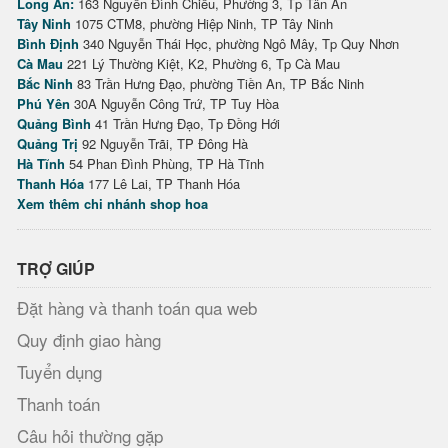
Long An:
163 Nguyễn Đình Chiểu, Phường 3, Tp Tân An
Tây Ninh
1075 CTM8, phường Hiệp Ninh, TP Tây Ninh
Bình Định
340 Nguyễn Thái Học, phường Ngô Mây, Tp Quy Nhơn
Cà Mau
221 Lý Thường Kiệt, K2, Phường 6, Tp Cà Mau
Bắc Ninh
83 Trần Hưng Đạo, phường Tiền An, TP Bắc Ninh
Phú Yên
30A Nguyễn Công Trứ, TP Tuy Hòa
Quảng Bình
41 Trần Hưng Đạo, Tp Đồng Hới
Quảng Trị
92 Nguyễn Trãi, TP Đông Hà
Hà Tĩnh
54 Phan Đình Phùng, TP Hà Tĩnh
Thanh Hóa
177 Lê Lai, TP Thanh Hóa
Xem thêm chi nhánh shop hoa
TRỢ GIÚP
Đặt hàng và thanh toán qua web
Quy định giao hàng
Tuyển dụng
Thanh toán
Câu hỏi thường gặp