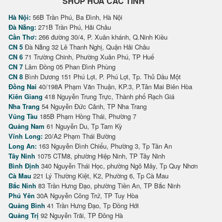
SHOP HOA CÁC TỈNH
Hà Nội:
56B Trần Phú, Ba Đình, Hà Nội
Đà Nẵng:
271B Trần Phú, Hải Châu
Cần Thơ:
266 đường 30/4, P. Xuân khánh, Q.Ninh Kiều
CN 5
Đà Nẵng 32 Lê Thanh Nghị, Quận Hải Châu
CN 6
71 Trường Chinh, Phường Xuân Phú, TP Huế
CN 7
Lâm Đồng 05 Phan Đình Phùng
CN 8
Bình Dương 151 Phú Lợi, P. Phú Lợi, Tp. Thủ Dầu Một
Đồng Nai
40/198A Phạm Văn Thuận, KP.3, P.Tân Mai Biên Hòa
Kiên Giang
418 Nguyễn Trung Trực, Thành phố Rạch Giá
Nha Trang
54 Nguyễn Đức Cảnh, TP Nha Trang
Vũng Tàu
185B Phạm Hồng Thái, Phường 7
Quảng Nam
61 Nguyễn Du, Tp Tam Kỳ
Vĩnh Long:
20/A2 Phạm Thái Bường
Long An:
163 Nguyễn Đình Chiểu, Phường 3, Tp Tân An
Tây Ninh
1075 CTM8, phường Hiệp Ninh, TP Tây Ninh
Bình Định
340 Nguyễn Thái Học, phường Ngô Mây, Tp Quy Nhơn
Cà Mau
221 Lý Thường Kiệt, K2, Phường 6, Tp Cà Mau
Bắc Ninh
83 Trần Hưng Đạo, phường Tiền An, TP Bắc Ninh
Phú Yên
30A Nguyễn Công Trứ, TP Tuy Hòa
Quảng Bình
41 Trần Hưng Đạo, Tp Đồng Hới
Quảng Trị
92 Nguyễn Trãi, TP Đông Hà