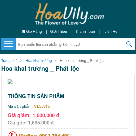
Giỏ Hàng
|
Giới Thiệu
|
Thanh Toán
|
Liên Hệ
Trang chủ
Hoa khai trương
Hoa khai trương _ Phát lộc
Hoa khai trương _ Phát lộc
THÔNG TIN SẢN PHẨM
Mã sản phẩm:
VL55315
Giá giảm: 1,500,000 đ
Giá gốc: 1,695,000 đ