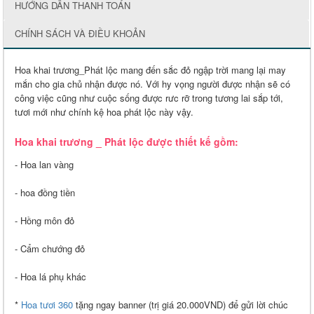
HƯỚNG DẪN THANH TOÁN
CHÍNH SÁCH VÀ ĐIỀU KHOẢN
Hoa khai trương_Phát lộc mang đến sắc đỏ ngập trời mang lại may
mắn cho gia chủ nhận được nó. Với hy vọng người được nhận sẽ có
công việc cũng như cuộc sống được rưc rỡ trong tương lai sắp tới,
tươi mới như chính kệ hoa phát lộc này vậy.
Hoa khai trương _ Phát lộc được thiết kế gồm:
- Hoa lan vàng
- hoa đồng tiền
- Hồng môn đỏ
- Cẩm chướng đỏ
- Hoa lá phụ khác
*
Hoa tươi 360
tặng ngay banner (trị giá 20.000VND) để gửi lời chúc