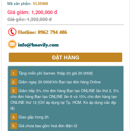
Mã sản phẩm:
VL55468
Giá giảm: 1,200,000 đ
Giá gốc: 1,392,000 đ
Hotline:
0962 794 486
info@hoavily.com
ĐẶT HÀNG
1.
Tặng miễn phí banner, thiệp (trị giá 20.000đ)
2.
Giảm ngay 20.000đ khi Bạn tạo đơn hàng Online
3.
Giảm tiếp 3% cho đơn hàng Bạn tạo ONLINE lần thứ 2, 5%
cho đơn hàng Bạn tạo ONLINE lần 6 và 10% cho đơn hàng tạo
ONLINE thứ 12 (Chỉ áp dụng tại Tp. HCM, Ko áp dụng các dịp
lễ)
4.
Giao gấp trong 2h
5.
Giá chưa bao gồm hoá đơn điện tử