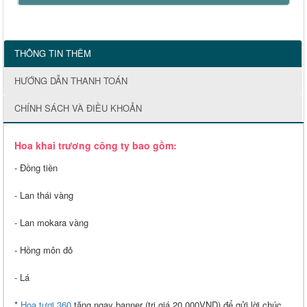
THÔNG TIN THÊM
HƯỚNG DẪN THANH TOÁN
CHÍNH SÁCH VÀ ĐIỀU KHOẢN
Hoa khai trương công ty
bao gồm:
- Đồng tiền
- Lan thái vàng
- Lan mokara vàng
- Hồng môn đỏ
- Lá
*
Hoa tươi 360
tặng ngay banner (trị giá 20.000VND) để gửi lời chúc