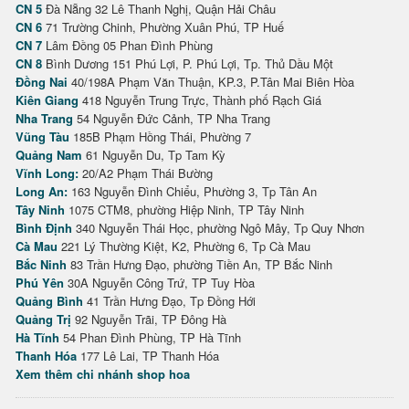
CN 5
Đà Nẵng 32 Lê Thanh Nghị, Quận Hải Châu
CN 6
71 Trường Chinh, Phường Xuân Phú, TP Huế
CN 7
Lâm Đồng 05 Phan Đình Phùng
CN 8
Bình Dương 151 Phú Lợi, P. Phú Lợi, Tp. Thủ Dầu Một
Đồng Nai
40/198A Phạm Văn Thuận, KP.3, P.Tân Mai Biên Hòa
Kiên Giang
418 Nguyễn Trung Trực, Thành phố Rạch Giá
Nha Trang
54 Nguyễn Đức Cảnh, TP Nha Trang
Vũng Tàu
185B Phạm Hồng Thái, Phường 7
Quảng Nam
61 Nguyễn Du, Tp Tam Kỳ
Vĩnh Long:
20/A2 Phạm Thái Bường
Long An:
163 Nguyễn Đình Chiểu, Phường 3, Tp Tân An
Tây Ninh
1075 CTM8, phường Hiệp Ninh, TP Tây Ninh
Bình Định
340 Nguyễn Thái Học, phường Ngô Mây, Tp Quy Nhơn
Cà Mau
221 Lý Thường Kiệt, K2, Phường 6, Tp Cà Mau
Bắc Ninh
83 Trần Hưng Đạo, phường Tiền An, TP Bắc Ninh
Phú Yên
30A Nguyễn Công Trứ, TP Tuy Hòa
Quảng Bình
41 Trần Hưng Đạo, Tp Đồng Hới
Quảng Trị
92 Nguyễn Trãi, TP Đông Hà
Hà Tĩnh
54 Phan Đình Phùng, TP Hà Tĩnh
Thanh Hóa
177 Lê Lai, TP Thanh Hóa
Xem thêm chi nhánh shop hoa