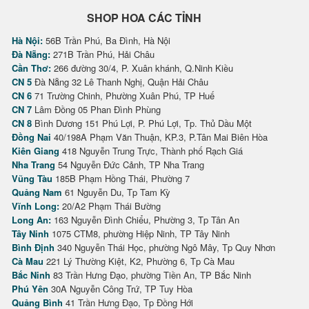
SHOP HOA CÁC TỈNH
Hà Nội:
56B Trần Phú, Ba Đình, Hà Nội
Đà Nẵng:
271B Trần Phú, Hải Châu
Cần Thơ:
266 đường 30/4, P. Xuân khánh, Q.Ninh Kiều
CN 5
Đà Nẵng 32 Lê Thanh Nghị, Quận Hải Châu
CN 6
71 Trường Chinh, Phường Xuân Phú, TP Huế
CN 7
Lâm Đồng 05 Phan Đình Phùng
CN 8
Bình Dương 151 Phú Lợi, P. Phú Lợi, Tp. Thủ Dầu Một
Đồng Nai
40/198A Phạm Văn Thuận, KP.3, P.Tân Mai Biên Hòa
Kiên Giang
418 Nguyễn Trung Trực, Thành phố Rạch Giá
Nha Trang
54 Nguyễn Đức Cảnh, TP Nha Trang
Vũng Tàu
185B Phạm Hồng Thái, Phường 7
Quảng Nam
61 Nguyễn Du, Tp Tam Kỳ
Vĩnh Long:
20/A2 Phạm Thái Bường
Long An:
163 Nguyễn Đình Chiểu, Phường 3, Tp Tân An
Tây Ninh
1075 CTM8, phường Hiệp Ninh, TP Tây Ninh
Bình Định
340 Nguyễn Thái Học, phường Ngô Mây, Tp Quy Nhơn
Cà Mau
221 Lý Thường Kiệt, K2, Phường 6, Tp Cà Mau
Bắc Ninh
83 Trần Hưng Đạo, phường Tiền An, TP Bắc Ninh
Phú Yên
30A Nguyễn Công Trứ, TP Tuy Hòa
Quảng Bình
41 Trần Hưng Đạo, Tp Đồng Hới