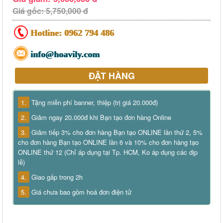
Giá gốc: 5,750,000 đ
Hotline:
0962 794 486
info@hoavily.com
ĐẶT HÀNG
1.
Tặng miễn phí banner, thiệp (trị giá 20.000đ)
2.
Giảm ngay 20.000đ khi Bạn tạo đơn hàng Online
3.
Giảm tiếp 3% cho đơn hàng Bạn tạo ONLINE lần thứ 2, 5%
cho đơn hàng Bạn tạo ONLINE lần 6 và 10% cho đơn hàng tạo
ONLINE thứ 12 (Chỉ áp dụng tại Tp. HCM, Ko áp dụng các dịp
lễ)
4.
Giao gấp trong 2h
5.
Giá chưa bao gồm hoá đơn điện tử