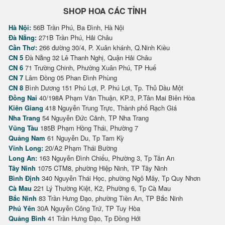
SHOP HOA CÁC TỈNH
Hà Nội:
56B Trần Phú, Ba Đình, Hà Nội
Đà Nẵng:
271B Trần Phú, Hải Châu
Cần Thơ:
266 đường 30/4, P. Xuân khánh, Q.Ninh Kiều
CN 5
Đà Nẵng 32 Lê Thanh Nghị, Quận Hải Châu
CN 6
71 Trường Chinh, Phường Xuân Phú, TP Huế
CN 7
Lâm Đồng 05 Phan Đình Phùng
CN 8
Bình Dương 151 Phú Lợi, P. Phú Lợi, Tp. Thủ Dầu Một
Đồng Nai
40/198A Phạm Văn Thuận, KP.3, P.Tân Mai Biên Hòa
Kiên Giang
418 Nguyễn Trung Trực, Thành phố Rạch Giá
Nha Trang
54 Nguyễn Đức Cảnh, TP Nha Trang
Vũng Tàu
185B Phạm Hồng Thái, Phường 7
Quảng Nam
61 Nguyễn Du, Tp Tam Kỳ
Vĩnh Long:
20/A2 Phạm Thái Bường
Long An:
163 Nguyễn Đình Chiểu, Phường 3, Tp Tân An
Tây Ninh
1075 CTM8, phường Hiệp Ninh, TP Tây Ninh
Bình Định
340 Nguyễn Thái Học, phường Ngô Mây, Tp Quy Nhơn
Cà Mau
221 Lý Thường Kiệt, K2, Phường 6, Tp Cà Mau
Bắc Ninh
83 Trần Hưng Đạo, phường Tiền An, TP Bắc Ninh
Phú Yên
30A Nguyễn Công Trứ, TP Tuy Hòa
Quảng Bình
41 Trần Hưng Đạo, Tp Đồng Hới