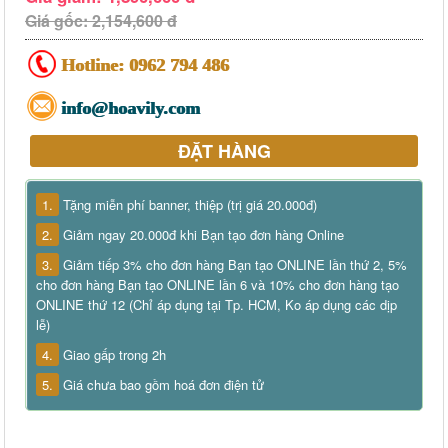
Giá gốc: 2,154,600 đ
Hotline:
0962 794 486
info@hoavily.com
ĐẶT HÀNG
1.
Tặng miễn phí banner, thiệp (trị giá 20.000đ)
2.
Giảm ngay 20.000đ khi Bạn tạo đơn hàng Online
3.
Giảm tiếp 3% cho đơn hàng Bạn tạo ONLINE lần thứ 2, 5%
cho đơn hàng Bạn tạo ONLINE lần 6 và 10% cho đơn hàng tạo
ONLINE thứ 12 (Chỉ áp dụng tại Tp. HCM, Ko áp dụng các dịp
lễ)
4.
Giao gấp trong 2h
5.
Giá chưa bao gồm hoá đơn điện tử