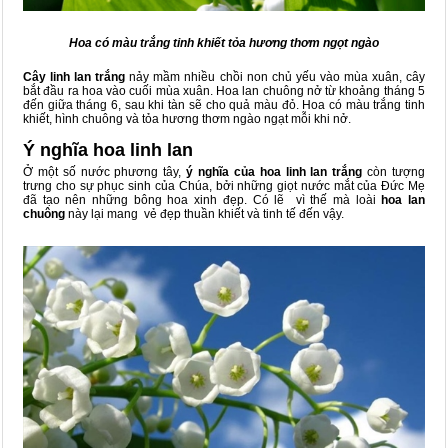
Hoa có màu trắng tinh khiết tỏa hương thơm ngọt ngào
Cây linh lan trắng
nảy mầm nhiều chồi non chủ yếu vào mùa xuân, cây
bắt đầu ra hoa vào cuối mùa xuân. Hoa lan chuông nở từ khoảng tháng 5
đến giữa tháng 6, sau khi tàn sẽ cho quả màu đỏ. Hoa có màu trắng tinh
khiết, hình chuông và tỏa hương thơm ngào ngạt mỗi khi nở.
Ý nghĩa hoa linh lan
Ở một số nước phương tây,
ý nghĩa của hoa linh lan trắng
còn tượng
trưng cho sự phục sinh của Chúa, bởi những giọt nước mắt của Đức Mẹ
đã tạo nên những bông hoa xinh đẹp. Có lẽ vì thế mà loài
hoa lan
chuông
này lại mang vẻ đẹp thuần khiết và tinh tế đến vậy.