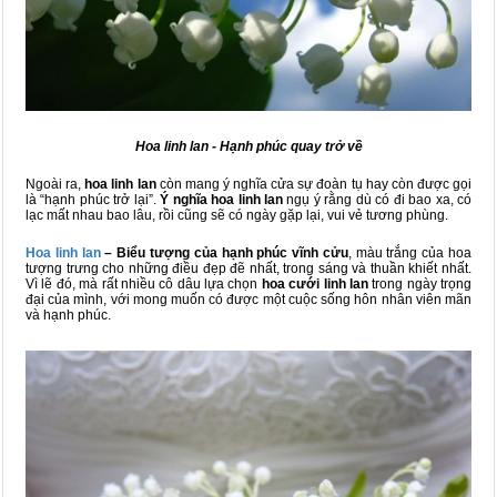
Hoa linh lan - Hạnh phúc quay trở về
Ngoài ra,
hoa linh lan
còn mang ý nghĩa cửa sự đoàn tụ hay còn được gọi
là “hạnh phúc trở lại”.
Ý nghĩa hoa linh lan
ngụ ý rằng dù có đi bao xa, có
lạc mất nhau bao lâu, rồi cũng sẽ có ngày gặp lại, vui vẻ tương phùng.
Hoa linh lan
– Biểu tượng của hạnh phúc vĩnh cửu
, màu trắng của hoa
tượng trưng cho những điều đẹp đẽ nhất, trong sáng và thuần khiết nhất.
Vì lẽ đó, mà rất nhiều cô dâu lựa chọn
hoa cưới linh lan
trong ngày trọng
đại của mình, với mong muốn có được một cuộc sống hôn nhân viên mãn
và hạnh phúc.