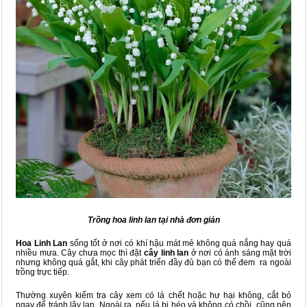
Trồng hoa linh lan tại nhà đơn giản
Hoa Linh Lan
sống tốt ở nơi có khí hậu mát mẻ không quá nắng hay quá
nhiều mưa. Cây chưa mọc thì đặt
cây linh lan
ở nơi có ánh sáng mặt trời
nhưng không quá gắt, khi cây phát triển đầy đủ bạn có thể đem ra ngoài
trồng trực tiếp.
Thường xuyên kiểm tra cây xem có lá chết hoặc hư hại không, cắt bỏ
ngay để tránh lây lan. Ngoài ra, nếu lá bị héo và không có chồi cũng nên