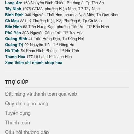
Long An:
163 Nguyễn Đình Chiểu, Phường 3, Tp Tân An
Tây Ninh
1075 CTM8, phường Hiệp Ninh, TP Tây Ninh
Bình Định
340 Nguyễn Thái Học, phường Ngô Mây, Tp Quy Nhơn
Cà Mau
221 Lý Thường Kiệt, K2, Phường 6, Tp Cà Mau
Bắc Ninh
83 Trần Hưng Đạo, phường Tiền An, TP Bắc Ninh
Phú Yên
30A Nguyễn Công Trứ, TP Tuy Hòa
Quảng Bình
41 Trần Hưng Đạo, Tp Đồng Hới
Quảng Trị
92 Nguyễn Trãi, TP Đông Hà
Hà Tĩnh
54 Phan Đình Phùng, TP Hà Tĩnh
Thanh Hóa
177 Lê Lai, TP Thanh Hóa
Xem thêm chi nhánh shop hoa
TRỢ GIÚP
Đặt hàng và thanh toán qua web
Quy định giao hàng
Tuyển dụng
Thanh toán
Câu hỏi thường gặp