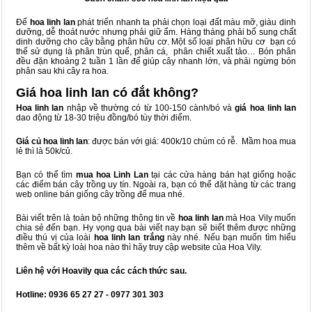
Để
hoa linh lan
phát triển nhanh ta phải chọn loại đất màu mỡ, giàu dinh
dưỡng, dễ thoát nước nhưng phải giữ ẩm. Hàng tháng phải bổ sung chất
dinh dưỡng cho cây bằng phân hữu cơ. Một số loại phân hữu cơ bạn có
thể sử dụng là phân trùn quế, phân cá, phân chiết xuất tảo… Bón phân
đều đặn khoảng 2 tuần 1 lần để giúp cây nhanh lớn, và phải ngừng bón
phân sau khi cây ra hoa.
Giá hoa linh lan có đắt không?
Hoa linh lan
nhập về thường có từ 100-150 cành/bó và
giá hoa linh lan
dao động từ 18-30 triệu đồng/bó tùy thời điểm.
Giá củ hoa linh lan
: được bán với giá: 400k/10 chùm có rễ. Mầm hoa mua
lẻ thì là 50k/củ.
Bạn có thể tìm
mua hoa Linh Lan
tại các cửa hàng bán hạt giống hoặc
các điểm bán cây trồng uy tín. Ngoài ra, bạn có thể đặt hàng từ các trang
web online bán giống cây trồng để mua nhé.
Bài viết trên là toàn bộ những thông tin về
hoa linh lan
mà Hoa Vily muốn
chia sẻ đến bạn. Hy vọng qua bài viết nay bạn sẽ biết thêm được những
điều thú vị của loài
hoa linh lan trắng
này nhé. Nếu bạn muốn tìm hiểu
thêm về bất kỳ loài hoa nào thì hãy truy cập website của Hoa Vily.
Liên hệ với Hoavily qua các cách thức sau.
Hotline: 0936 65 27 27 - 0977 301 303