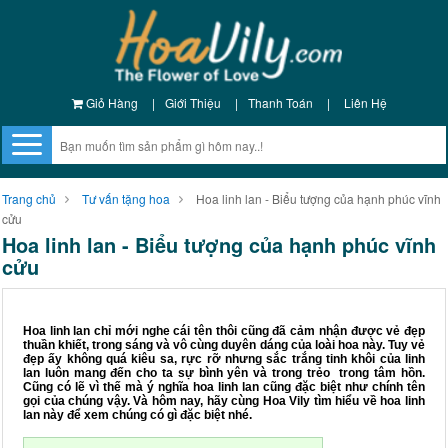
Giỏ Hàng
|
Giới Thiệu
|
Thanh Toán
|
Liên Hệ
Trang chủ
Tư vấn tặng hoa
Hoa linh lan - Biểu tượng của hạnh phúc vĩnh
cửu
Hoa linh lan - Biểu tượng của hạnh phúc vĩnh
cửu
Hoa linh lan chỉ mới nghe cái tên thôi cũng đã cảm nhận được vẻ đẹp
thuần khiết, trong sáng và vô cùng duyên dáng của loài hoa này. Tuy vẻ
đẹp ấy không quá kiêu sa, rực rỡ nhưng sắc trắng tinh khôi của linh
lan luôn mang đến cho ta sự bình yên và trong trẻo trong tâm hồn.
Cũng có lẽ vì thế mà ý nghĩa hoa linh lan cũng đặc biệt như chính tên
gọi của chúng vậy. Và hôm nay, hãy cùng Hoa Vily tìm hiểu về hoa linh
lan này để xem chúng có gì đặc biệt nhé.