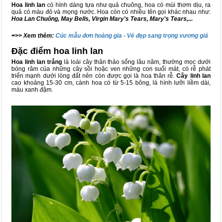
Hoa linh lan
có hình dáng tựa như quả chuông, hoa có mùi thơm dịu, ra
quả có màu đỏ và mọng nước. Hoa còn có nhiều tên gọi khác nhau như:
Hoa Lan Chuông, May Bells, Virgin Mary's Tears, Mary's Tears,...
=>> Xem thêm:
Cúc mẫu đơn hoàng gia - Vẻ đẹp sang trọng vương giả
Đặc điểm hoa linh lan
Hoa linh lan trắng
là loài cây thân thảo sống lâu năm, thường mọc dưới
bóng râm của những cây sồi hoặc ven những con suối mát, có rễ phát
triển mạnh dưới lòng đất nên còn được gọi là hoa thân rễ.
Cây linh lan
cao khoảng 15-30 cm, cành hoa có từ 5-15 bông, lá hình lưỡi liềm dài,
màu xanh đậm.