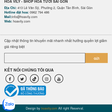
HOA VILY - SHOP HOA TƯƠI SÀI GÒN
Địa Chỉ:
413 Lê Văn Sỹ, Phường 2, Quận Tân Bình, Sài Gòn
Hotline đặt hoa:
0962 794 486
Mail:
info@hoavily.com
Web:
hoavily.com
Cập nhật thông tin khuyến mãi nhanh nhất hưởng quyền lợi giảm
giá riêng biệt
GỬI
KẾT NỐI CHÚNG TÔI QUA
Design by
All right Reserval.
hoavily.com