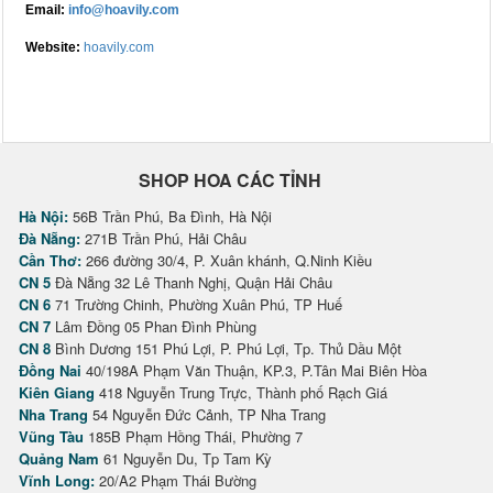
Email:
info@hoavily.com
Website:
hoavily.com
SHOP HOA CÁC TỈNH
Hà Nội:
56B Trần Phú, Ba Đình, Hà Nội
Đà Nẵng:
271B Trần Phú, Hải Châu
Cần Thơ:
266 đường 30/4, P. Xuân khánh, Q.Ninh Kiều
CN 5
Đà Nẵng 32 Lê Thanh Nghị, Quận Hải Châu
CN 6
71 Trường Chinh, Phường Xuân Phú, TP Huế
CN 7
Lâm Đồng 05 Phan Đình Phùng
CN 8
Bình Dương 151 Phú Lợi, P. Phú Lợi, Tp. Thủ Dầu Một
Đồng Nai
40/198A Phạm Văn Thuận, KP.3, P.Tân Mai Biên Hòa
Kiên Giang
418 Nguyễn Trung Trực, Thành phố Rạch Giá
Nha Trang
54 Nguyễn Đức Cảnh, TP Nha Trang
Vũng Tàu
185B Phạm Hồng Thái, Phường 7
Quảng Nam
61 Nguyễn Du, Tp Tam Kỳ
Vĩnh Long:
20/A2 Phạm Thái Bường