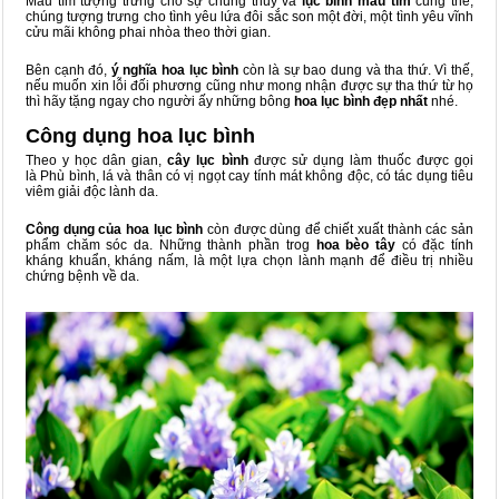
Màu tím tượng trưng cho sự chung thủy và
lục bình màu tím
cũng thế,
chúng tượng trưng cho tình yêu lứa đôi sắc son một đời, một tình yêu vĩnh
cửu mãi không phai nhòa theo thời gian.
Bên cạnh đó,
ý nghĩa hoa lục bình
còn là sự bao dung và tha thứ. Vì thế,
nếu muốn xin lỗi đối phương cũng như mong nhận được sự tha thứ từ họ
thì hãy tặng ngay cho người ấy những bông
hoa lục bình đẹp nhất
nhé.
Công dụng hoa lục bình
Theo y học dân gian,
cây lục bình
được sử dụng làm thuốc được gọi
là Phù bình, lá và thân có vị ngọt cay tính mát không độc, có tác dụng tiêu
viêm giải độc lành da.
Công dụng của hoa lục bình
còn được dùng để chiết xuất thành các sản
phẩm chăm sóc da. Những thành phần trog
hoa bèo tây
có đặc tính
kháng khuẩn, kháng nấm, là một lựa chọn lành mạnh để điều trị nhiều
chứng bệnh về da.