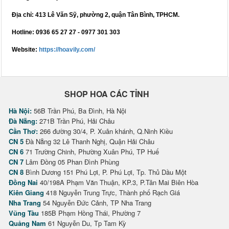
Địa chỉ:
413 Lê Văn Sỹ, phường 2, quận Tân Bình, TPHCM.
Hotline:
0936 65 27 27 - 0977 301 303
Website:
https://hoavily.com/
SHOP HOA CÁC TỈNH
Hà Nội:
56B Trần Phú, Ba Đình, Hà Nội
Đà Nẵng:
271B Trần Phú, Hải Châu
Cần Thơ:
266 đường 30/4, P. Xuân khánh, Q.Ninh Kiều
CN 5
Đà Nẵng 32 Lê Thanh Nghị, Quận Hải Châu
CN 6
71 Trường Chinh, Phường Xuân Phú, TP Huế
CN 7
Lâm Đồng 05 Phan Đình Phùng
CN 8
Bình Dương 151 Phú Lợi, P. Phú Lợi, Tp. Thủ Dầu Một
Đồng Nai
40/198A Phạm Văn Thuận, KP.3, P.Tân Mai Biên Hòa
Kiên Giang
418 Nguyễn Trung Trực, Thành phố Rạch Giá
Nha Trang
54 Nguyễn Đức Cảnh, TP Nha Trang
Vũng Tàu
185B Phạm Hồng Thái, Phường 7
Quảng Nam
61 Nguyễn Du, Tp Tam Kỳ