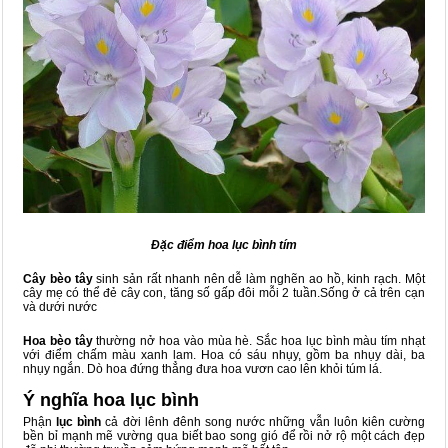
Đặc điểm hoa lục bình tím
Cây bèo tây
sinh sản rất nhanh nên dễ làm nghẽn ao hồ, kinh rạch. Một
cây mẹ có thể đẻ cây con, tăng số gấp đôi mỗi 2 tuần.Sống ở cả trên cạn
và dưới nước
Hoa bèo tây
thường nở hoa vào mùa hè. Sắc hoa lục bình màu tím nhạt
với điểm chấm màu xanh lam. Hoa có sáu nhụy, gồm ba nhụy dài, ba
nhụy ngắn. Dò hoa đứng thẳng đưa hoa vươn cao lên khỏi túm lá.
Ý nghĩa hoa lục bình
Phận
lục bình
cả đời lênh đênh song nước những vẫn luôn kiên cường
bền bỉ mạnh mẽ vường qua biết bao song gió để rồi nở rộ một cách đẹp