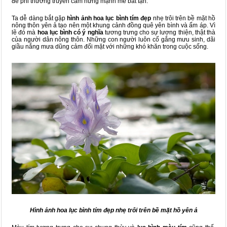
đẽ phi thường truyền cảm hứng mạnh mẽ bất tận.
Ta dễ dàng bắt gặp
hình ảnh
hoa lục bình tím đẹp
nhẹ trôi trên bề mặt hồ
nông thôn yên ả tạo nên một khung cảnh đồng quê yên bình và ấm áp. Vì
lẽ đó mà
hoa lục bình có ý nghĩa
tương trưng cho sự lương thiện, thật thà
của người dân nông thôn. Những con người luôn cố gắng mưu sinh, dãi
giầu nắng mưa dũng cảm đối mặt với những khó khăn trong cuộc sống.
Hình ảnh hoa lục bình tím đẹp nhẹ trôi trên bề mặt hồ yên ả