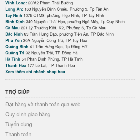
Vĩnh Long:
20/A2 Phạm Thái Bường
Long An:
163 Nguyễn Đình Chiểu, Phường 3, Tp Tân An
Tây Ninh
1075 CTM8, phường Hiệp Ninh, TP Tây Ninh
Bình Định
340 Nguyễn Thái Học, phường Ngô Mây, Tp Quy Nhơn
Cà Mau
221 Lý Thường Kiệt, K2, Phường 6, Tp Cà Mau
Bắc Ninh
83 Trần Hưng Đạo, phường Tiền An, TP Bắc Ninh
Phú Yên
30A Nguyễn Công Trứ, TP Tuy Hòa
Quảng Bình
41 Trần Hưng Đạo, Tp Đồng Hới
Quảng Trị
92 Nguyễn Trãi, TP Đông Hà
Hà Tĩnh
54 Phan Đình Phùng, TP Hà Tĩnh
Thanh Hóa
177 Lê Lai, TP Thanh Hóa
Xem thêm chi nhánh shop hoa
TRỢ GIÚP
Đặt hàng và thanh toán qua web
Quy định giao hàng
Tuyển dụng
Thanh toán