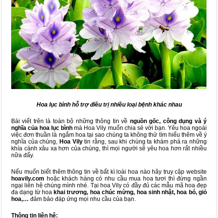
Hoa lục bình hỗ trợ điều trị nhiều loại bệnh khác nhau
Bài viết trên là toàn bộ những thông tin về
nguồn gốc, công dụng và ý
nghĩa của hoa lục bình
mà Hoa Vily muốn chia sẻ với bạn. Yêu hoa ngoài
việc đơn thuần là ngắm hoa tại sao chúng ta không thử tìm hiểu thêm về ý
nghĩa của chúng,
Hoa Vily
tin rằng, sau khi chúng ta khám phá ra những
khía cánh xâu xa hơn của chúng, thì mọi người sẽ yêu hoa hơn rất nhiều
nữa đấy.
Nếu muốn biết thêm thông tin về bất kì loài hoa nào hãy truy cập website
hoavily.com
hoặc khách hàng có nhu cầu mua hoa tươi thì đừng ngần
ngại liên hệ chúng mình nhé. Tại hoa Vily có đầy đủ các mẫu mã hoa đẹp
đa dạng từ hoa
khai trương, hoa chúc mừng, hoa sinh nhật, hoa bó, giỏ
hoa,…
đảm bảo đáp ứng mọi nhu cầu của bạn.
Thông tin liên hệ: