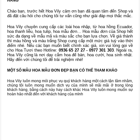
HÀNG
Chào bạn, trước hết Hoa Vily cảm ơn bạn đã quan tâm đến Shop và
đã đặt câu hỏi cho chúng tôi tư vấn cũng như giải đáp mọi thắc mắc.
Hoa Vily chuyên cung cấp các loài hoa nhập, từ hoa hồng Ecuador,
hoa thanh liễu, hoa tulip, hoa mẫu đơn… Hoa mẫu đơn của Shop hết
sức đa dạng về mẫu mã và màu sắc cho bạn lựa chọn. Về giá thành
thì màu hồng và màu trắng Shop cung cấp một mức giá tuỳ vào thời
điểm nhé. Nếu các bạn muốn biết chính xác giá, xin vui lòng gọi về
cho Hoa Tươi theo Hotline:
0936 65 27 27 - 0977 301 303
. Ngoài ra,
Hoa Vily cũng là nơi dạy cắm hoa để bàn, hoa cưới, hoa sinh nhật.
Hãy đến với chúng tôi để trải nghiệm nhé!
MỘT SỐ MẪU HOA MẪU ĐƠN ĐẸP BẠN CÓ THỂ THAM KHẢO
Hoa Vily luôn mong mỏi phục vụ quý khách hàng một cách tận tâm nhâm,
chúng tôi luôn mong muốn dịch vụ của mình sẽ mãi mãi ở trong lòng
khách hàng, bằng cách này hay cách khác Hoa Vily luôn mong muốn sự
hoàn hảo nhất đến với khách hàng của mình