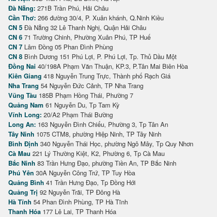
Đà Nẵng:
271B Trần Phú, Hải Châu
Cần Thơ:
266 đường 30/4, P. Xuân khánh, Q.Ninh Kiều
CN 5
Đà Nẵng 32 Lê Thanh Nghị, Quận Hải Châu
CN 6
71 Trường Chinh, Phường Xuân Phú, TP Huế
CN 7
Lâm Đồng 05 Phan Đình Phùng
CN 8
Bình Dương 151 Phú Lợi, P. Phú Lợi, Tp. Thủ Dầu Một
Đồng Nai
40/198A Phạm Văn Thuận, KP.3, P.Tân Mai Biên Hòa
Kiên Giang
418 Nguyễn Trung Trực, Thành phố Rạch Giá
Nha Trang
54 Nguyễn Đức Cảnh, TP Nha Trang
Vũng Tàu
185B Phạm Hồng Thái, Phường 7
Quảng Nam
61 Nguyễn Du, Tp Tam Kỳ
Vĩnh Long:
20/A2 Phạm Thái Bường
Long An:
163 Nguyễn Đình Chiểu, Phường 3, Tp Tân An
Tây Ninh
1075 CTM8, phường Hiệp Ninh, TP Tây Ninh
Bình Định
340 Nguyễn Thái Học, phường Ngô Mây, Tp Quy Nhơn
Cà Mau
221 Lý Thường Kiệt, K2, Phường 6, Tp Cà Mau
Bắc Ninh
83 Trần Hưng Đạo, phường Tiền An, TP Bắc Ninh
Phú Yên
30A Nguyễn Công Trứ, TP Tuy Hòa
Quảng Bình
41 Trần Hưng Đạo, Tp Đồng Hới
Quảng Trị
92 Nguyễn Trãi, TP Đông Hà
Hà Tĩnh
54 Phan Đình Phùng, TP Hà Tĩnh
Thanh Hóa
177 Lê Lai, TP Thanh Hóa