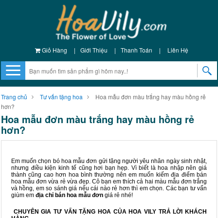
Giỏ Hàng
|
Giới Thiệu
|
Thanh Toán
|
Liên Hệ
Trang chủ
Tư vấn tặng hoa
Hoa mẫu đơn màu trắng hay màu hồng rẻ
hơn?
Hoa mẫu đơn màu trắng hay màu hồng rẻ
hơn?
Em muốn chọn bó hoa mẫu đơn gửi tặng người yêu nhân ngày sinh nhật,
nhưng điều kiện kinh tế cũng hơi bạn hẹp. Vì biết là hoa nhập nên giá
thành cũng cao hơn hoa bình thường nên em muốn kiếm địa điểm bán
hoa mẫu đơn vừa rẻ vừa đẹp. Cô bạn em thích cả hai màu mẫu đơn trắng
và hồng, em so sánh giá nếu cái nào rẻ hơn thì em chọn. Các bạn tư vấn
giùm em
địa chỉ bán hoa mẫu đơn
giá rẻ nhé!
CHUYÊN GIA TƯ VẤN TẶNG HOA CỦA HOA VILY TRẢ LỜI KHÁCH