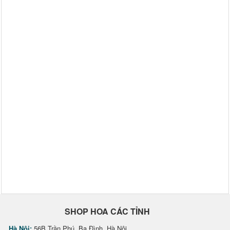
SHOP HOA CÁC TỈNH
Hà Nội:
56B Trần Phú, Ba Đình, Hà Nội